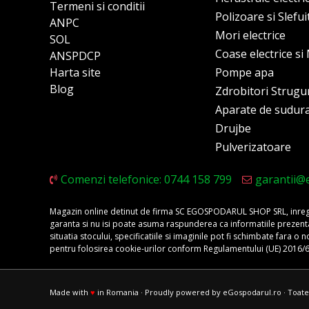
Termeni si conditii
Polizoare si Slefu
ANPC
Mori electrice
SOL
Coase electrice s
ANSPDCP
Harta site
Pompe apa
Blog
Zdrobitori Strugu
Aparate de sudur
Drujbe
Pulverizatoare
Comenzi telefonice: 0744 158 799
garantii@
Magazin online detinut de firma SC EGOSPODARUL SHOP SRL, inregis
garanta si nu isi poate asuma raspunderea ca informatiile prezentate 
situatia stocului, specificatiile si imaginile pot fi schimbate fara 
pentru folosirea cookie-urilor conform Regulamentului (UE) 2016/
Made with
♥
in Romania · Proudly powered by eGospodarul.ro · Toate