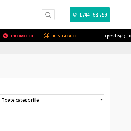
0744 158 799
PROMOTII
RESIGILATE
0 produs(e) - 0