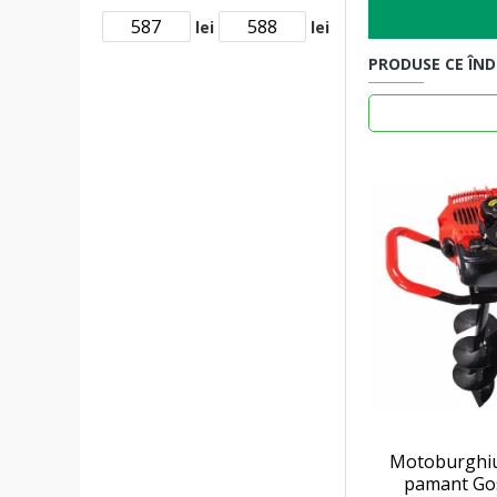
lei
lei
PRODUSE CE ÎND
Motoburghiu
pamant Go