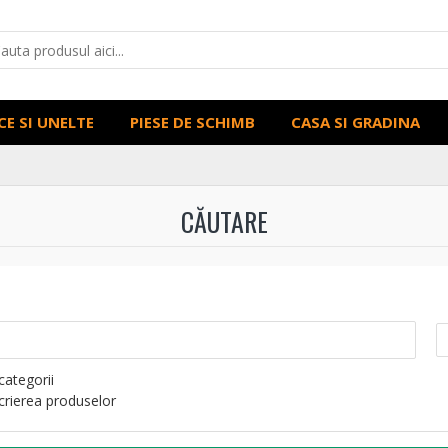
CE SI UNELTE
PIESE DE SCHIMB
CASA SI GRADINA
CĂUTARE
categorii
scrierea produselor