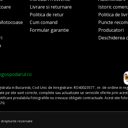
itoare
Livrare si returnare
Istoric comen
Politica de retur
Politica de liv
i Motocoase
Cum comand
Puncte reco
Formular garantie
Producatori
ri
Deschiderea co
a
egospodarul.ro
trata in Bucuresti, Cod Unic de Inregistrare: RO40023577 , nr. de ordine in re
pe site sunt corecte, complete sau actualizate iar serviciile oferite prin acest si
o notificare prealabila.Fotografiile nu creeaza obligatii contractuale. Acest site 
679.
 drepturile rezervate