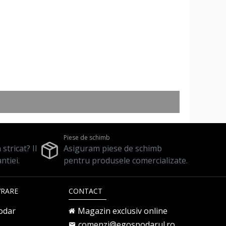
Piese de schimb
stricat? Il
Asiguram piese de schimb
ntiei.
pentru produsele comercializate.
VRARE
CONTACT
odar
Magazin exclusiv online
comenzi@egospodarul.ro