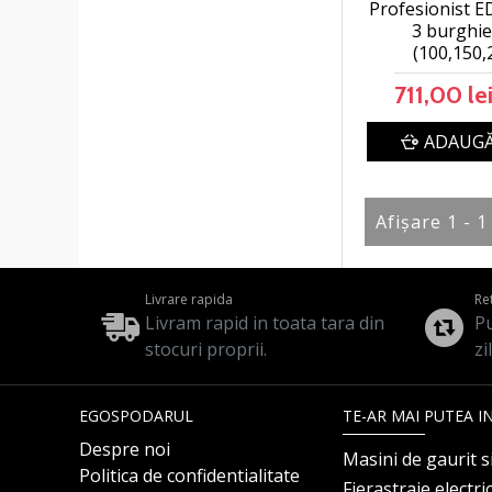
Profesionist ED
3 burghie
(100,150
711,00 le
ADAUGĂ
Afişare 1 - 1
Livrare rapida
Re
Livram rapid in toata tara din
Pu
stocuri proprii.
zi
EGOSPODARUL
TE-AR MAI PUTEA I
Despre noi
Masini de gaurit s
Politica de confidentialitate
Fierastraie electri