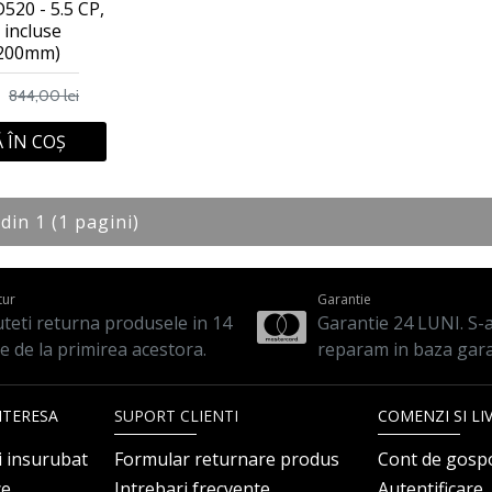
520 - 5.5 CP,
 incluse
,200mm)
i
844,00 lei
 ÎN COŞ
 din 1 (1 pagini)
tur
Garantie
teti returna produsele in 14
Garantie 24 LUNI. S-a 
le de la primirea acestora.
reparam in baza gara
NTERESA
SUPORT CLIENTI
COMENZI SI LI
i insurubat
Formular returnare produs
Cont de gosp
ce
Intrebari frecvente
Autentificare