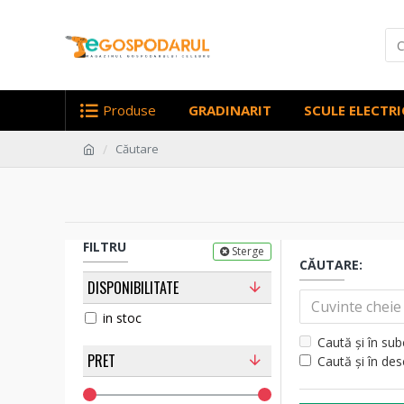
Produse
GRADINARIT
SCULE ELECTRI
Căutare
FILTRU
Sterge
CĂUTARE:
DISPONIBILITATE
in stoc
Caută și în sub
PRET
Caută și în de