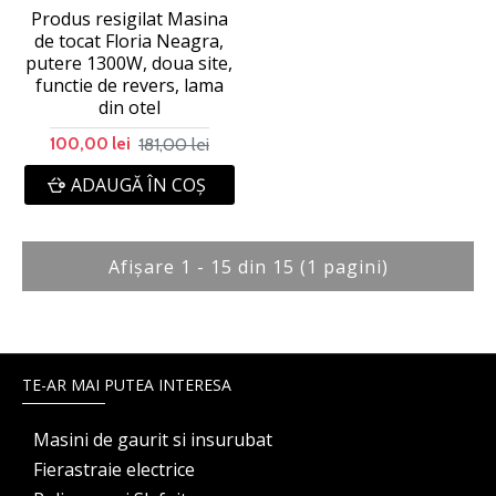
Produs resigilat Masina
de tocat Floria Neagra,
putere 1300W, doua site,
functie de revers, lama
din otel
181,00 lei
100,00 lei
ADAUGĂ ÎN COŞ
Afişare 1 - 15 din 15 (1 pagini)
TE-AR MAI PUTEA INTERESA
Masini de gaurit si insurubat
Fierastraie electrice