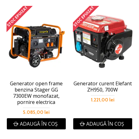
STOC EPUIZAT
STOC EPUIZAT
Generator open frame
Generator curent Elefant
benzina Stager GG
ZH950, 700W
7300EW monofazat,
1.221,00 lei
pornire electrica
5.085,00 lei
ADAUGĂ ÎN COŞ
ADAUGĂ ÎN COŞ