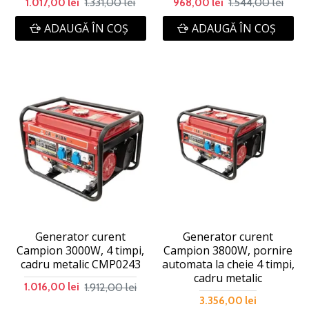
1.331,00 lei
1.544,00 lei
1.017,00 lei
968,00 lei
ADAUGĂ ÎN COŞ
ADAUGĂ ÎN COŞ
Generator curent
Generator curent
Campion 3000W, 4 timpi,
Campion 3800W, pornire
cadru metalic CMP0243
automata la cheie 4 timpi,
cadru metalic
1.912,00 lei
1.016,00 lei
3.356,00 lei