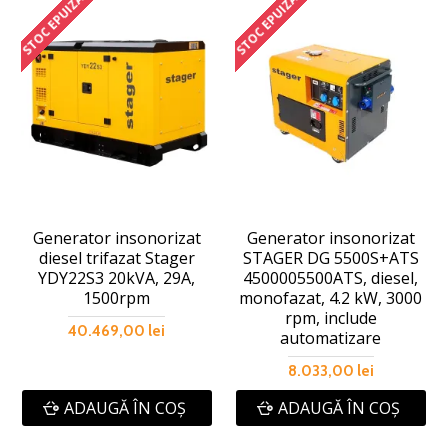
STOC EPUIZAT
STOC EPUIZAT
Generator insonorizat
Generator insonorizat
diesel trifazat Stager
STAGER DG 5500S+ATS
YDY22S3 20kVA, 29A,
4500005500ATS, diesel,
1500rpm
monofazat, 4.2 kW, 3000
rpm, include
40.469,00 lei
automatizare
8.033,00 lei
ADAUGĂ ÎN COŞ
ADAUGĂ ÎN COŞ