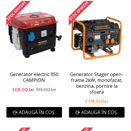
STOC EPUIZAT
STOC EPUIZAT
Generator electric 950
Generator Stager open-
CAMPION
frame 2kW, monofazat,
benzina, pornire la
915,00 lei
508,00 lei
sfoara
1.718,00 lei
ADAUGĂ ÎN COŞ
ADAUGĂ ÎN COŞ