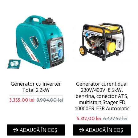
Generator cu inverter
Generator curent dual
Total 2.2kW
230V/400V, 8.5kW,
benzina, conector ATS,
3.904,00 lei
3.355,00 lei
multistart,Stager FD
10000ER-E3R Automatic
6.427,52 lei
5.312,00 lei
ADAUGĂ ÎN COŞ
ADAUGĂ ÎN COŞ