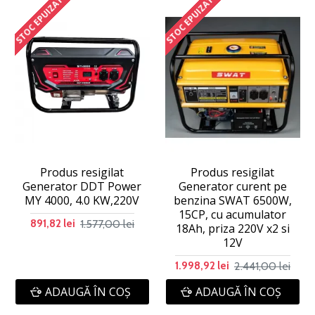
STOC EPUIZAT
STOC EPUIZAT
Produs resigilat
Produs resigilat
Generator DDT Power
Generator curent pe
MY 4000, 4.0 KW,220V
benzina SWAT 6500W,
15CP, cu acumulator
1.577,00 lei
891,82 lei
18Ah, priza 220V x2 si
12V
2.441,00 lei
1.998,92 lei
ADAUGĂ ÎN COŞ
ADAUGĂ ÎN COŞ