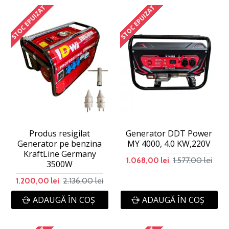
STOC EPUIZAT
STOC EPUIZAT
Produs resigilat
Generator DDT Power
Generator pe benzina
MY 4000, 4.0 KW,220V
KraftLine Germany
1.577,00 lei
1.068,00 lei
3500W
2.136,00 lei
1.200,00 lei
ADAUGĂ ÎN COŞ
ADAUGĂ ÎN COŞ