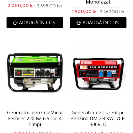
Monofazat
2.698,00 lei
2.000,00 lei
2.267,00 lei
1.900,00 lei
ADAUGĂ ÎN COŞ
ADAUGĂ ÎN COŞ
Generator benzina Micul
Generator de Curent pe
Fermier 2200w, 6.5 Cp, 4
Benzina DM 2.8 KW, 7CP,
Timpi
300V, D