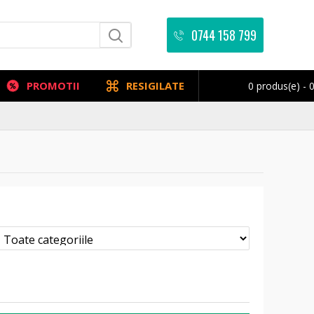
0744 158 799
PROMOTII
RESIGILATE
0 produs(e) - 0