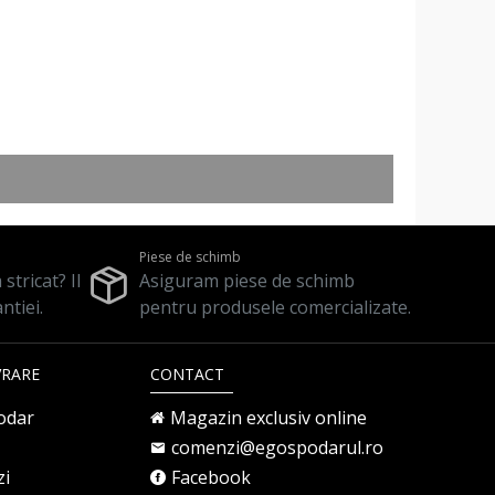
Piese de schimb
stricat? Il
Asiguram piese de schimb
ntiei.
pentru produsele comercializate.
VRARE
CONTACT
odar
Magazin exclusiv online
comenzi@egospodarul.ro
zi
Facebook