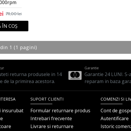
0000rpm
ei
711,00 lei
 ÎN COŞ
 din 1 (1 pagini)
tur
Garantie
teti returna produsele in 14
Garantie 24 LUNI. S-a 
le de la primirea acestora.
reparam in baza gara
NTERESA
SUPORT CLIENTI
COMENZI SI LI
i insurubat
Formular returnare produs
Cont de gosp
ce
Intrebari frecvente
Autentificare
itoare
Livrare si returnare
Istoric comen