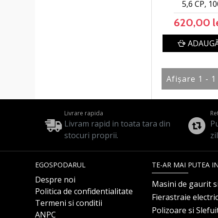
5,6 CP, 1
620,00 l
ADAUGĂ
Afişare 1 - 1
Livrare rapida
Re
Livram rapid in toata tara din
Pu
stocuri proprii.
zi
EGOSPODARUL
TE-AR MAI PUTEA I
Despre noi
Masini de gaurit s
Politica de confidentialitate
Fierastraie electri
Termeni si conditii
Polizoare si Slefu
ANPC