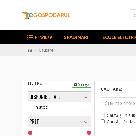
Produse
GRADINARIT
SCULE ELECTRI
Căutare
FILTRU
Sterge
CĂUTARE:
DISPONIBILITATE
in stoc
Caută și în sub
PRET
Caută și în de