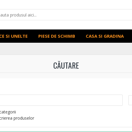
CE SI UNELTE
PIESE DE SCHIMB
CASA SI GRADINA
CĂUTARE
categorii
scrierea produselor