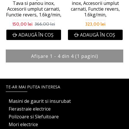
Tava si panou inox,
inox, Accesorii umplut
Accesorii umplut carnati,
carnati, Functie revers,
Functie revers, 1.6kg/min,
1.6kg/min,
366,00 lei
150,00 lei
323,00 lei
ADAUGĂ ÎN COŞ
ADAUGĂ ÎN COŞ
Afişare 1 - 4 din 4 (1 pagini)
TE-AR MAI PUTEA INTERESA
Masini de gaurit si insurubat
Fierastraie electrice
Polizoare si Slefuitoare
Mori electrice