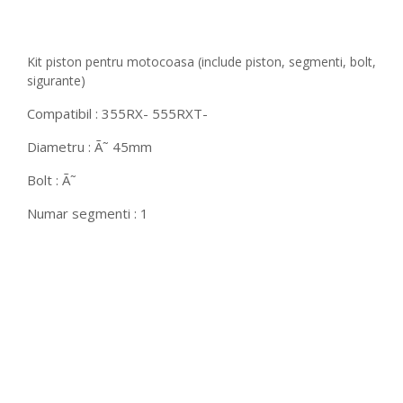
Kit piston pentru motocoasa (include piston, segmenti, bolt,
sigurante)
Compatibil : 355RX- 555RXT-
Diametru : Ã˜ 45mm
Bolt : Ã˜
Numar segmenti : 1