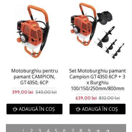
Motoburghiu pentru
Set Motoburghiu pamant
pamant CAMPION,
Campion GT4350 6CP + 3
GT4350, 6CP
x Burghiu
100/150/250mm/800mm
545,00 lei
399,00 lei
832,00 lei
639,00 lei
ADAUGĂ ÎN COŞ
ADAUGĂ ÎN COŞ
1
2
3
4
5
6
7
8
9