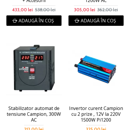
+ Accesorii
1200W AC
538,00 lei
362,00 lei
433,00 lei
305,00 lei
ADAUGĂ ÎN COŞ
ADAUGĂ ÎN COŞ
Stabilizator automat de
Invertor curent Campion
tensiune Campion, 300W
cu 2 prize , 12V la 220V
AC
1500W Pi1200
212,00 lei
325,00 lei