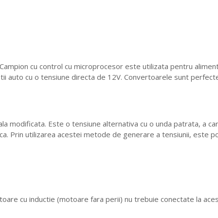
ampion cu control cu ​​microprocesor este utilizata pentru aliment
atii auto cu o tensiune directa de 12V. Convertoarele sunt perfecte 
la modificata. Este o tensiune alternativa cu o unda patrata, a c
a. Prin utilizarea acestei metode de generare a tensiunii, este pos
are cu inductie (motoare fara perii) nu trebuie conectate la ace