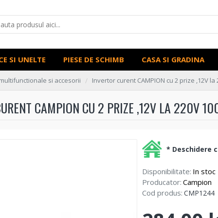
CE SI UNELTE
PIESE DE SCHIMB
CASA SI GRADINA
multifunctionale si accesorii
Invertor curent CAMPION cu 2 prize ,12V la
URENT CAMPION CU 2 PRIZE ,12V LA 220V 1
* Deschidere co
Disponibilitate:
In stoc
Producator:
Campion
Cod produs:
CMP1244