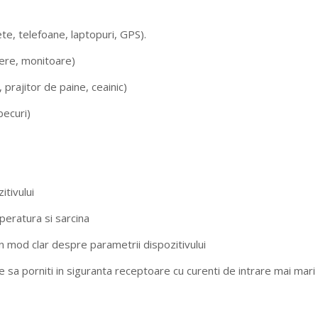
te, telefoane, laptopuri, GPS).
ere, monitoare)
 prajitor de paine, ceainic)
becuri)
tivului
mperatura si sarcina
in mod clar despre parametrii dispozitivului
e sa porniti in siguranta receptoare cu curenti de intrare mai mari