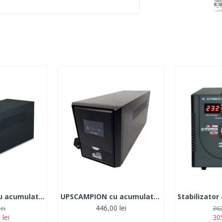
UPS CAMPION cu acumulator 220V ,1200W cu 3 prize CAMPION
UPSCAMPION cu acumulator 220V , 1000W cu 3 prize
446,00 lei
lei
362
 lei
305