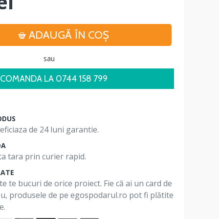
ei
ADAUGĂ ÎN COŞ
sau
COMANDA LA 0744 158 799
ODUS
ficiaza de 24 luni garantie.
DA
a tara prin curier rapid.
RATE
te te bucuri de orice proiect. Fie că ai un card de
 nu, produsele de pe egospodarul.ro pot fi plătite
e.