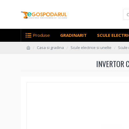
Produse
GRADINARIT
SCULE ELECTRI
Casa si gradina
Scule electrice si unelte
Scule 
INVERTOR C