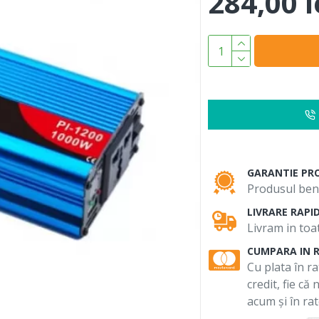
284,00 l
GARANTIE PR
Produsul bene
LIVRARE RAPI
Livram in toat
CUMPARA IN 
Cu plata în ra
credit, fie că
acum și în rat