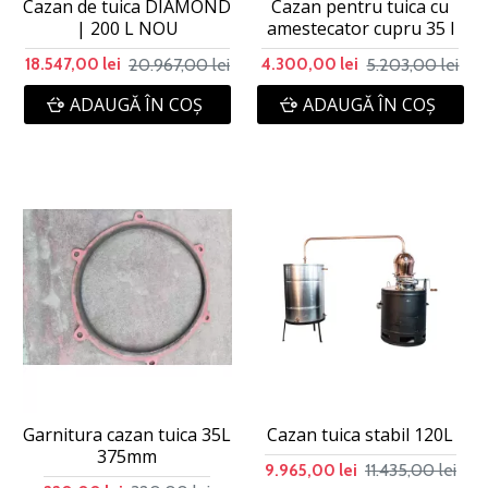
Cazan de tuica DIAMOND
Cazan pentru tuica cu
| 200 L NOU
amestecator cupru 35 l
20.967,00 lei
5.203,00 lei
18.547,00 lei
4.300,00 lei
ADAUGĂ ÎN COŞ
ADAUGĂ ÎN COŞ
Garnitura cazan tuica 35L
Cazan tuica stabil 120L
375mm
11.435,00 lei
9.965,00 lei