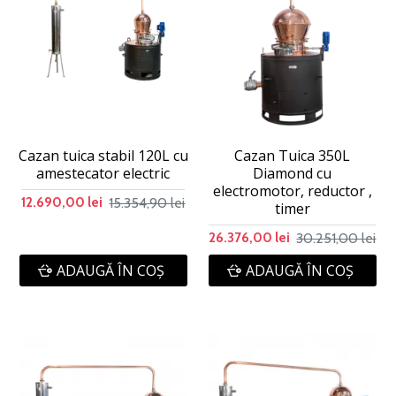
Cazan tuica stabil 120L cu
Cazan Tuica 350L
amestecator electric
Diamond cu
electromotor, reductor ,
15.354,90 lei
12.690,00 lei
timer
30.251,00 lei
26.376,00 lei
ADAUGĂ ÎN COŞ
ADAUGĂ ÎN COŞ