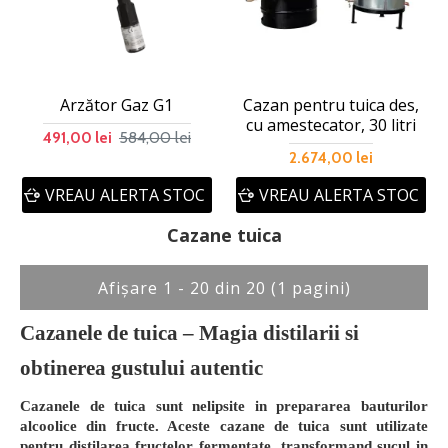
Arzător Gaz G1
Cazan pentru tuica des,
cu amestecator, 30 litri
584,00 lei
491,00 lei
2.674,00 lei
VREAU ALERTA STOC
VREAU ALERTA STOC
Cazane tuica
Afişare 1 - 20 din 20 (1 pagini)
Cazanele de tuica – Magia distilarii si
obtinerea gustului autentic
Cazanele de tuica sunt nelipsite in prepararea bauturilor
alcoolice din fructe. Aceste cazane de tuica sunt utilizate
pentru distilarea fructelor fermentate, transformand sucul in