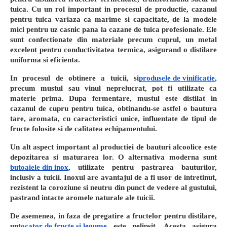
tuica. Cu un rol important in procesul de productie, cazanul
pentru tuica variaza ca marime si capacitate, de la modele
mici pentru uz casnic pana la cazane de tuica profesionale. Ele
sunt confectionate din materiale precum cuprul, un metal
excelent pentru conductivitatea termica, asigurand o distilare
uniforma si eficienta.
In procesul de obtinere a tuicii, si
produsele de vinificatie
,
precum mustul sau vinul neprelucrat, pot fi utilizate ca
materie prima. Dupa fermentare, mustul este distilat in
cazanul de cupru pentru tuica, obtinandu-se astfel o bautura
tare, aromata, cu caracteristici unice, influentate de tipul de
fructe folosite si de calitatea echipamentului.
Un alt aspect important al productiei de bauturi alcoolice este
depozitarea si maturarea lor. O alternativa moderna sunt
butoaiele din inox
, utilizate pentru pastrarea bauturilor,
inclusiv a tuicii. Inoxul are avantajul de a fi usor de intretinut,
rezistent la coroziune si neutru din punct de vedere al gustului,
pastrand intacte aromele naturale ale tuicii.
De asemenea, in faza de pregatire a fructelor pentru distilare,
un
tocator de fructe si legume
este nelipsit. Acesta asigura