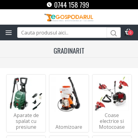
0744 158 799
0
GRADINARIT
Aparate de
Coase
spalat cu
electrice si
presiune
Atomizoare
Motocoase