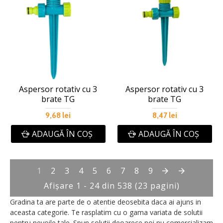
Aspersor rotativ cu 3
Aspersor rotativ cu 3
brate TG
brate TG
9,68 lei
8,47 lei
ADAUGĂ ÎN COŞ
ADAUGĂ ÎN COŞ
1
2
3
4
5
6
7
8
9
Afişare 1 - 24 din 538 (23 pagini)
Gradina ta are parte de o atentie deosebita daca ai ajuns in
aceasta categorie. Te rasplatim cu o gama variata de solutii
pentru nevoile tale. Spun solutii deoarece noi nu comercializam