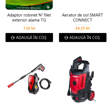
Adaptor robinet ¾” filet
Aerator de sol SMART
exterior alama TG
CONNECT
7,26 lei
66,55 lei
ADAUGĂ ÎN COŞ
ADAUGĂ ÎN COŞ