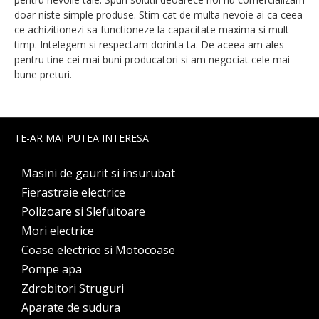
doar niste simple produse. Stim cat de multa nevoie ai ca ceea
ce achizitionezi sa functioneze la capacitate maxima si mult
timp. Intelegem si respectam dorinta ta. De aceea am ales
pentru tine cei mai buni producatori si am negociat cele mai
bune preturi.
TE-AR MAI PUTEA INTERESA
Masini de gaurit si insurubat
Fierastraie electrice
Polizoare si Slefuitoare
Mori electrice
Coase electrice si Motocoase
Pompe apa
Zdrobitori Struguri
Aparate de sudura