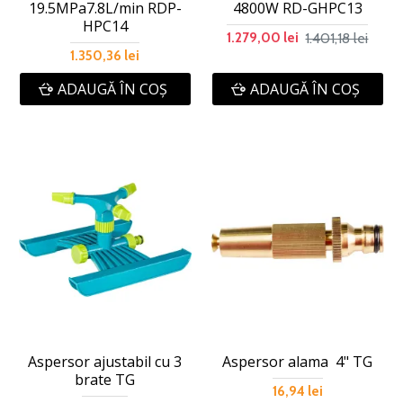
19.5MPa7.8L/min RDP-
4800W RD-GHPC13
HPC14
1.401,18 lei
1.279,00 lei
1.350,36 lei
ADAUGĂ ÎN COŞ
ADAUGĂ ÎN COŞ
Aspersor ajustabil cu 3
Aspersor alama 4" TG
brate TG
16,94 lei