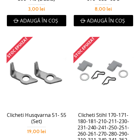
3,00 lei
8,00 lei
ADAUGĂ ÎN COŞ
ADAUGĂ ÎN COŞ
STOC EPUIZAT
STOC EPUIZAT
Clicheti Husqvarna 51- 55
Clicheti Stihl 170-171-
(Set)
180-181-210-211-230-
231-240-241-250-251-
19,00 lei
260-261-270-280-290-