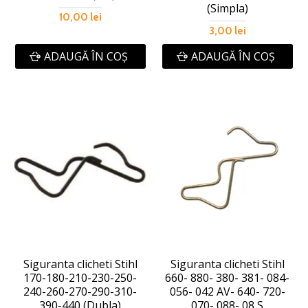
(Simpla)
10,00 lei
3,00 lei
ADAUGĂ ÎN COŞ
ADAUGĂ ÎN COŞ
Siguranta clicheti Stihl
Siguranta clicheti Stihl
170-180-210-230-250-
660- 880- 380- 381- 084-
240-260-270-290-310-
056- 042 AV- 640- 720-
390-440 (Dubla)
070- 088- 08 S