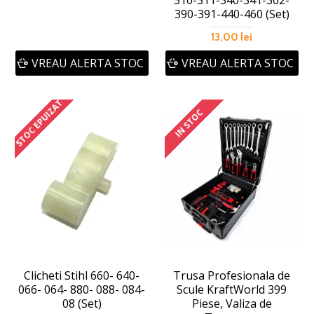
310-311-340-341-362-
390-391-440-460 (Set)
13,00 lei
VREAU ALERTA STOC
VREAU ALERTA STOC
STOC EPUIZAT
IN STOC
Clicheti Stihl 660- 640-
Trusa Profesionala de
066- 064- 880- 088- 084-
Scule KraftWorld 399
08 (Set)
Piese, Valiza de