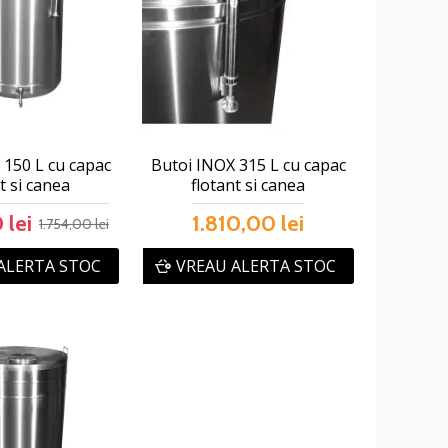
 150 L cu capac
Butoi INOX 315 L cu capac
t si canea
flotant si canea
 lei
1.810,00 lei
1.754,00 lei
ALERTA STOC
VREAU ALERTA STOC