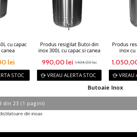
0L cu capac
Produs resigilat Butoi din
Produs resi
i canea
inox 300L cu capac si canea
inox cu
00 lei
990,00 lei
1.050,00
1.434,00 lei
ERTA STOC
VREAU ALERTA STOC
VREAU 
Butoaie Inox
3 din 23 (1 pagini)
distilatoare din inoax