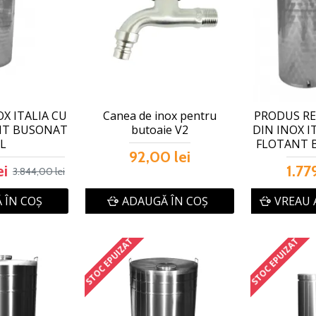
OX ITALIA CU
Canea de inox pentru
PRODUS RE
NT BUSONAT
butoaie V2
DIN INOX I
0L
FLOTANT 
92,00 lei
ei
1.77
3.844,00 lei
 ÎN COŞ
ADAUGĂ ÎN COŞ
VREAU 
STOC EPUIZAT
STOC EPUIZAT