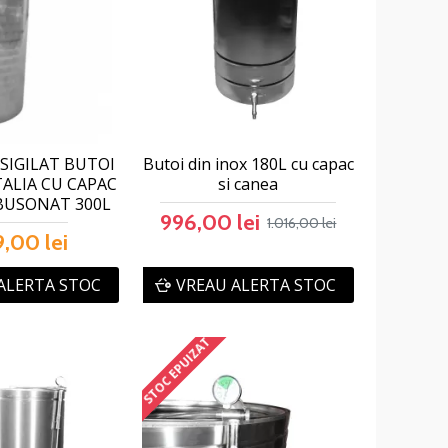
SIGILAT BUTOI
Butoi din inox 180L cu capac
TALIA CU CAPAC
si canea
BUSONAT 300L
996,00 lei
1.016,00 lei
9,00 lei
ALERTA STOC
VREAU ALERTA STOC
STOC EPUIZAT