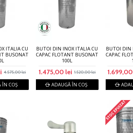
OX ITALIA CU
BUTOI DIN INOX ITALIA CU
BUTOI DIN 
NT BUSONAT
CAPAC FLOTANT BUSONAT
CAPAC FLO
0L
100L
i
1.475,00 lei
1.699,00 
4.575,00 lei
1.520,00 lei
 ÎN COŞ
ADAUGĂ ÎN COŞ
ADAU
STOC EPUIZAT