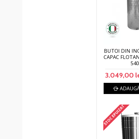
BUTOI DIN IN
CAPAC FLOTA
54
3.049,00 l
ADAUGĂ
STOC EPUIZAT