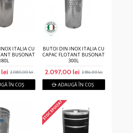
INOX ITALIA CU
BUTOI DIN INOX ITALIA CU
TANT BUSONAT
CAPAC FLOTANT BUSONAT
180L
300L
lei
2.097,00 lei
2.080,00 lei
2.186,00 lei
GĂ ÎN COŞ
ADAUGĂ ÎN COŞ
STOC EPUIZAT