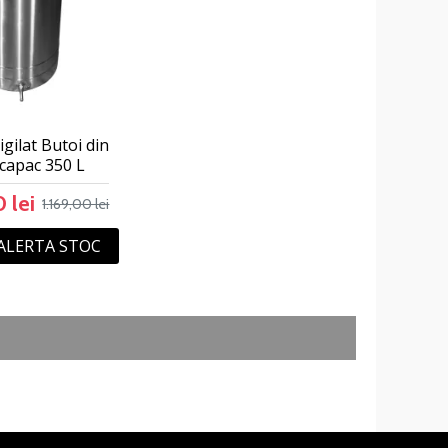
gilat Butoi din
 capac 350 L
 lei
1.169,00 lei
ALERTA STOC