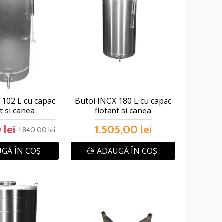
 102 L cu capac
Butoi INOX 180 L cu capac
t si canea
flotant si canea
 lei
1.505,00 lei
1.840,00 lei
GĂ ÎN COŞ
ADAUGĂ ÎN COŞ