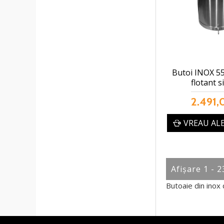
Butoi INOX 55
flotant s
2.491,
VREAU AL
Afişare 1 - 2
Butoaie din inox 