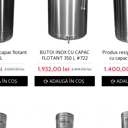
capac flotant
BUTOI INOX CU CAPAC
Produs resi
0L
FLOTANT 350 L #722
cu capac
i
1.932,00 lei
1.400,00
2.069,10 lei
2.414,00 lei
 ÎN COŞ
ADAUGĂ ÎN COŞ
ADAU