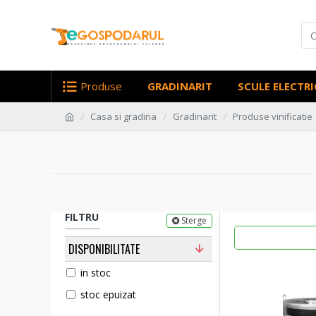
Produse
GRADINARIT
SCULE ELECTRI
Casa si gradina
Gradinarit
Produse vinificatie
FILTRU
Sterge
DISPONIBILITATE
in stoc
stoc epuizat