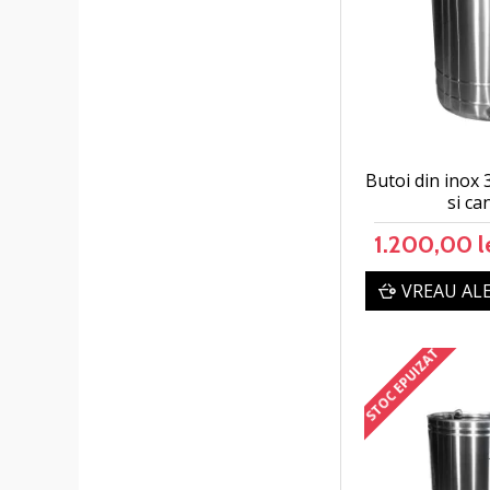
Butoi din inox 
si ca
1.200,00 l
VREAU AL
STOC EPUIZAT