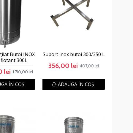
gilat Butoi INOX
Suport inox butoi 300/350 L
 flotant 300L
356,00 lei
407,00 lei
 lei
1.710,00 lei
GĂ ÎN COŞ
ADAUGĂ ÎN COŞ