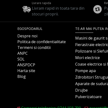
Livrare rapida
Re
Livram rapid in toata tara din
Pu
stocuri proprii.
zi
EGOSPODARUL
TE-AR MAI PUTEA I
Despre noi
Masini de gaurit s
Politica de confidentialitate
Fierastraie electri
Termeni si conditii
Polizoare si Slefu
ANPC
Mori electrice
SOL
Coase electrice s
ANSPDCP
Harta site
Pompe apa
Blog
Zdrobitori Strugu
Aparate de sudur
Drujbe
Pulverizatoare