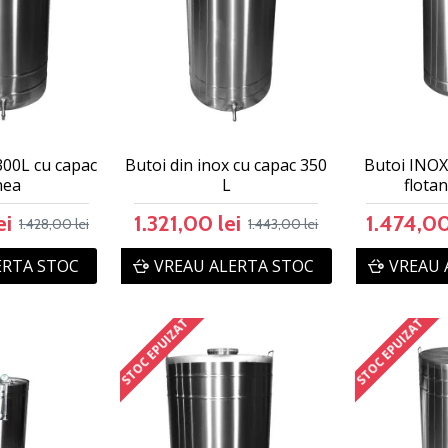
300L cu capac
Butoi din inox cu capac 350
Butoi INOX
nea
L
flotan
ei
1.321,00 lei
1.474,00
1.428,00 lei
1.443,00 lei
ERTA STOC
VREAU ALERTA STOC
VREAU 
STOC EPUIZAT
STOC EPUIZAT