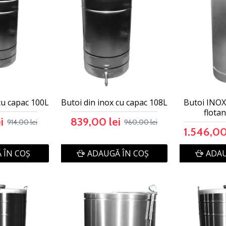
cu capac 100L
Butoi din inox cu capac 108L
Butoi INOX
flotan
i
839,00 lei
914,00 lei
960,00 lei
1.546,00
 ÎN COŞ
ADAUGĂ ÎN COŞ
ADAU