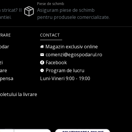
Piese de schimb
stricat? Il
Asiguram piese de schimb
ntiei.
pentru produsele comercializate.
VRARE
CONTACT
odar
Magazin exclusiv online
comenzi@egospodarul.ro
zi
Facebook
rare
Program de lucru
mpensa
Luni-Vineri 9:00 - 19:00
letului la livrare