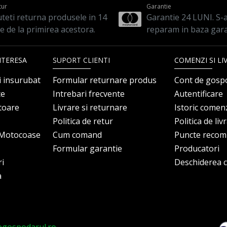
tur
Garantie
teti returna produsele in 14
Garantie 24 LUNI. S-a 
le de la primirea acestora.
reparam in baza gara
NTERESA
SUPORT CLIENTI
COMENZI SI LI
i insurubat
Formular returnare produs
Cont de gosp
ce
Intrebari frecvente
Autentificare
itoare
Livrare si returnare
Istoric comen
Politica de retur
Politica de liv
i Motocoase
Cum comand
Puncte reco
Formular garantie
Producatori
ri
Deschiderea co
a