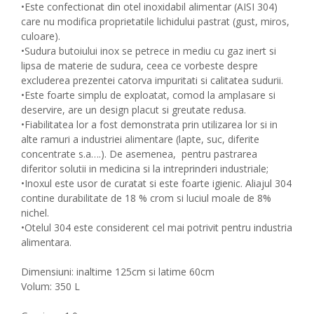
•Este confectionat din otel inoxidabil alimentar (AISI 304)
care nu modifica proprietatile lichidului pastrat (gust, miros,
culoare).
•Sudura butoiului inox se petrece in mediu cu gaz inert si
lipsa de materie de sudura, ceea ce vorbeste despre
excluderea prezentei catorva impuritati si calitatea sudurii.
•Este foarte simplu de exploatat, comod la amplasare si
deservire, are un design placut si greutate redusa.
•Fiabilitatea lor a fost demonstrata prin utilizarea lor si in
alte ramuri a industriei alimentare (lapte, suc, diferite
concentrate s.a….). De asemenea, pentru pastrarea
diferitor solutii in medicina si la intreprinderi industriale;
•Inoxul este usor de curatat si este foarte igienic. Aliajul 304
contine durabilitate de 18 % crom si luciul moale de 8%
nichel.
•Otelul 304 este considerent cel mai potrivit pentru industria
alimentara.
Dimensiuni: inaltime 125cm si latime 60cm
Volum: 350 L