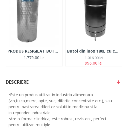
PRODUS RESIGILAT BUTOI DIN INOX ITALIA CU CAPAC FLOTANT BUSONAT 300L
Butoi din inox 180L cu capac si canea
1.779,00 lei
1.016,00 lei
996,00 lei
DESCRIERE
•Este un produs utilizat in industria alimentara
(vin,tuica,miere,lapte, suc, diferite concentrate etc.), sau
pentru pastrarea diferitor solutii in medicina si la
intreprinderi industriale.
•Are o forma cilindrica, este robust, rezistent, perfect
pentru utilizari multiple.