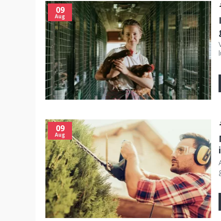
09
Aug
09
Aug