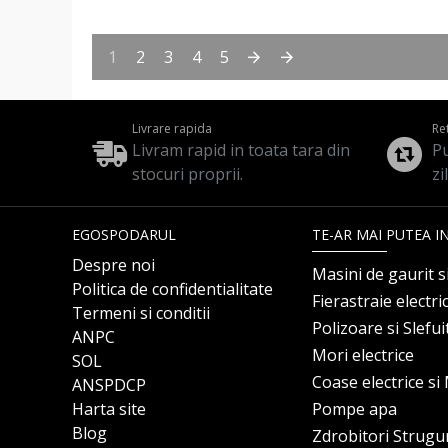
1
2
3
4
5
Livrare rapida
Re
Livram rapid in toata tara din
Pu
stocuri proprii.
zi
EGOSPODARUL
TE-AR MAI PUTEA I
Despre noi
Masini de gaurit s
Politica de confidentialitate
Fierastraie electri
Termeni si conditii
Polizoare si Slefu
ANPC
Mori electrice
SOL
Coase electrice s
ANSPDCP
Harta site
Pompe apa
Blog
Zdrobitori Strugu