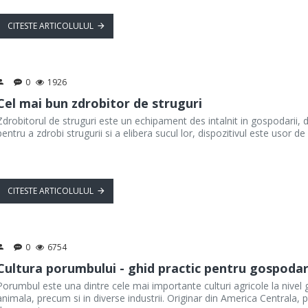
CITESTE ARTICOLULUL
0
1926
Cel mai bun zdrobitor de struguri
Zdrobitorul de struguri este un echipament des intalnit in gospodarii, dar
pentru a zdrobi strugurii si a elibera sucul lor, dispozitivul este usor de
CITESTE ARTICOLULUL
0
6754
Cultura porumbului - ghid practic pentru gospodar
Porumbul este una dintre cele mai importante culturi agricole la nivel g
animala, precum si in diverse industrii. Originar din America Centrala,