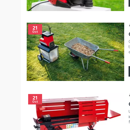
21
Oct
e
21
Oct