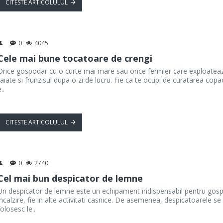
CITESTE ARTICOLULUL
0
4045
Cele mai bune tocatoare de crengi
Orice gospodar cu o curte mai mare sau orice fermier care exploateaza
taiate si frunzisul dupa o zi de lucru. Fie ca te ocupi de curatarea copa
..
CITESTE ARTICOLULUL
0
2740
Cel mai bun despicator de lemne
Un despicator de lemne este un echipament indispensabil pentru gospo
incalzire, fie in alte activitati casnice. De asemenea, despicatoarele se 
folosesc le..