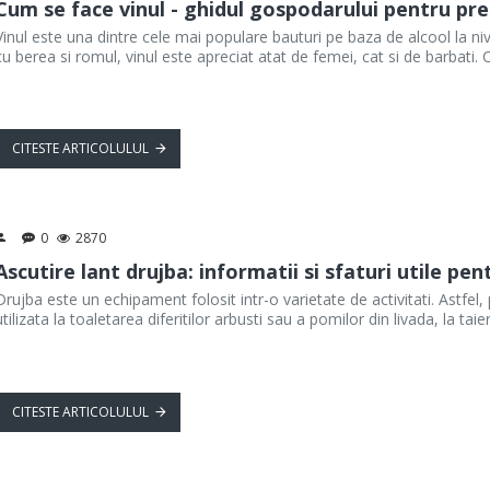
Cum se face vinul - ghidul gospodarului pentru pre
Vinul este una dintre cele mai populare bauturi pe baza de alcool la niv
cu berea si romul, vinul este apreciat atat de femei, cat si de barbati. 
CITESTE ARTICOLULUL
0
2870
Ascutire lant drujba: informatii si sfaturi utile pe
Drujba este un echipament folosit intr-o varietate de activitati. Astfel, p
utilizata la toaletarea diferitilor arbusti sau a pomilor din livada, la t
CITESTE ARTICOLULUL