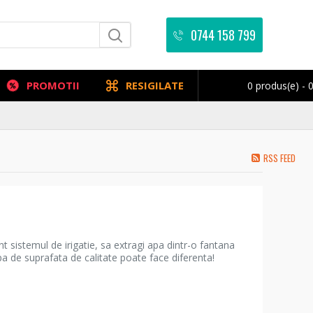
0744 158 799
PROMOTII
RESIGILATE
0 produs(e) - 0
RSS FEED
t sistemul de irigatie, sa extragi apa dintr-o fantana
 de suprafata de calitate poate face diferenta!