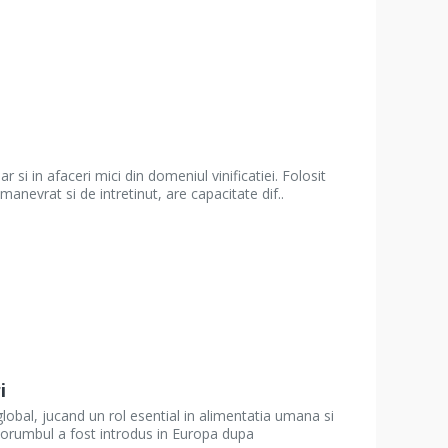
 si in afaceri mici din domeniul vinificatiei. Folosit
 manevrat si de intretinut, are capacitate dif..
i
lobal, jucand un rol esential in alimentatia umana si
 porumbul a fost introdus in Europa dupa