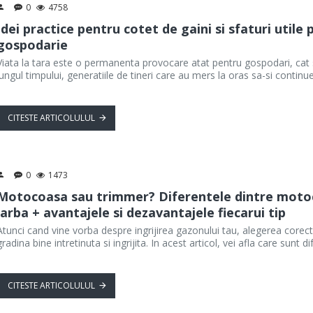
0
4758
Idei practice pentru cotet de gaini si sfaturi util
gospodarie
Viata la tara este o permanenta provocare atat pentru gospodari, cat s
lungul timpului, generatiile de tineri care au mers la oras sa-si continue
CITESTE ARTICOLULUL
0
1473
Motocoasa sau trimmer? Diferentele dintre motoc
iarba + avantajele si dezavantajele fiecarui tip
Atunci cand vine vorba despre ingrijirea gazonului tau, alegerea corect
gradina bine intretinuta si ingrijita. In acest articol, vei afla care sun
CITESTE ARTICOLULUL