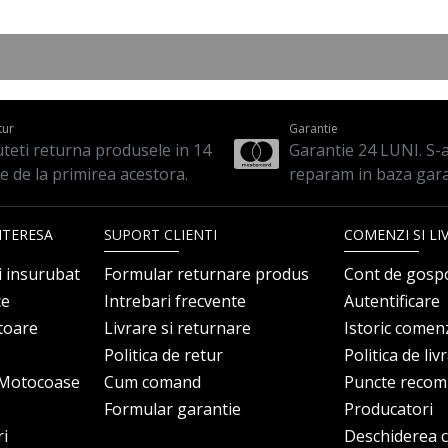
tur
Garantie
teti returna produsele in 14
Garantie 24 LUNI. S-a 
le de la primirea acestora.
reparam in baza gara
NTERESA
SUPORT CLIENTI
COMENZI SI LI
i insurubat
Formular returnare produs
Cont de gosp
ce
Intrebari frecvente
Autentificare
itoare
Livrare si returnare
Istoric comen
Politica de retur
Politica de liv
i Motocoase
Cum comand
Puncte reco
Formular garantie
Producatori
ri
Deschiderea co