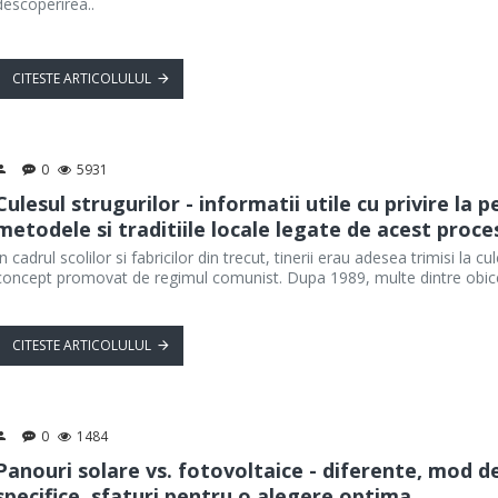
descoperirea..
CITESTE ARTICOLULUL
0
5931
Culesul strugurilor - informatii utile cu privire la
metodele si traditiile locale legate de acest proce
In cadrul scolilor si fabricilor din trecut, tinerii erau adesea trimisi la 
concept promovat de regimul comunist. Dupa 1989, multe dintre obiceiuri
CITESTE ARTICOLULUL
0
1484
Panouri solare vs. fotovoltaice - diferente, mod de 
specifice, sfaturi pentru o alegere optima