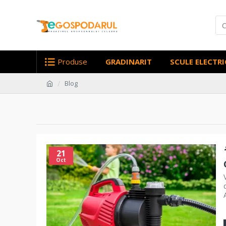
Produse
GRADINARIT
SCULE ELECTRI
Blog
21
Oct
A