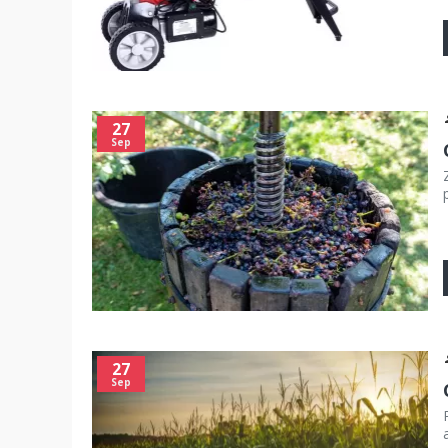
27
Sep
27
Sep