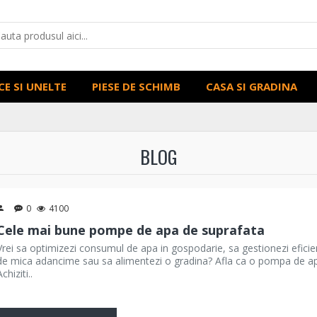
CE SI UNELTE
PIESE DE SCHIMB
CASA SI GRADINA
BLOG
0
4100
Cele mai bune pompe de apa de suprafata
Vrei sa optimizezi consumul de apa in gospodarie, sa gestionezi eficien
de mica adancime sau sa alimentezi o gradina? Afla ca o pompa de apa
chiziti..