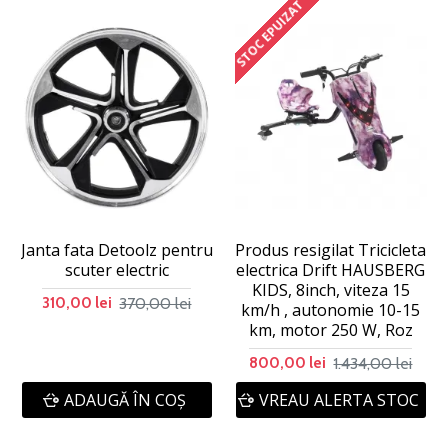
STOC EPUIZAT
Janta fata Detoolz pentru
Produs resigilat Tricicleta
scuter electric
electrica Drift HAUSBERG
KIDS, 8inch, viteza 15
370,00 lei
310,00 lei
km/h , autonomie 10-15
km, motor 250 W, Roz
1.434,00 lei
800,00 lei
ADAUGĂ ÎN COŞ
VREAU ALERTA STOC