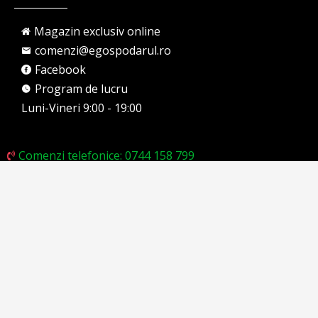
Magazin exclusiv online
comenzi@egospodarul.ro
Facebook
Program de lucru
Luni-Vineri 9:00 - 19:00
Comenzi telefonice: 0744 158 799
garantii@egospodarul.ro
Made with
♥
in Romania · Proudly powered by eGospodarul.ro · Toate drepturile
rezervate