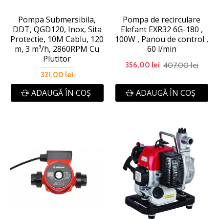
Pompa Submersibila,
Pompa de recirculare
DDT, QGD120, Inox, Sita
Elefant EXR32 6G-180 ,
Protectie, 10M Cablu, 120
100W , Panou de control ,
m, 3 m³/h, 2860RPM Cu
60 l/min
Plutitor
407,00 lei
356,00 lei
321,00 lei
ADAUGĂ ÎN COŞ
ADAUGĂ ÎN COŞ