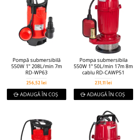
Pompă submersibilă
Pompa submersibila
550W 1" 208L/min 7m
550W 1" 50L/min 17m 8m
RD-WP63
cablu RD-CAWP51
256,52 lei
231,11 lei
ADAUGĂ ÎN COŞ
ADAUGĂ ÎN COŞ