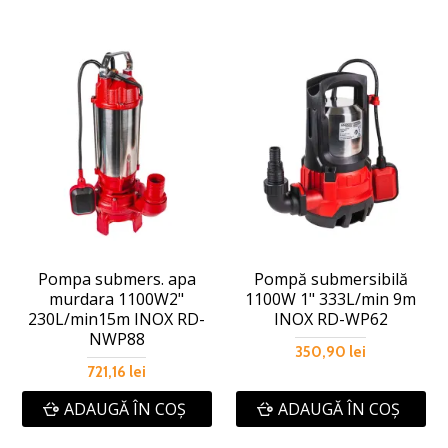
Pompa submers. apa
Pompă submersibilă
murdara 1100W2"
1100W 1" 333L/min 9m
230L/min15m INOX RD-
INOX RD-WP62
NWP88
350,90 lei
721,16 lei
ADAUGĂ ÎN COŞ
ADAUGĂ ÎN COŞ