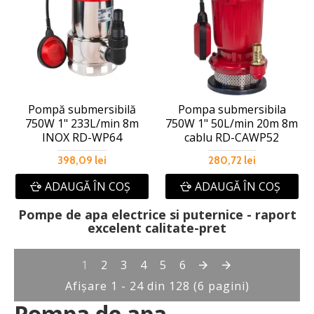
Pompă submersibilă
Pompa submersibila
750W 1" 233L/min 8m
750W 1" 50L/min 20m 8m
INOX RD-WP64
cablu RD-CAWP52
398,09 lei
280,72 lei
ADAUGĂ ÎN COŞ
ADAUGĂ ÎN COŞ
Pompe de apa electrice si puternice - raport
excelent calitate-pret
1
2
3
4
5
6
Afişare 1 - 24 din 128 (6 pagini)
Pompa de apa -