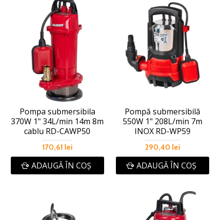
Pompa submersibila
Pompă submersibilă
370W 1" 34L/min 14m 8m
550W 1" 208L/min 7m
cablu RD-CAWP50
INOX RD-WP59
170,61 lei
290,40 lei
ADAUGĂ ÎN COŞ
ADAUGĂ ÎN COŞ