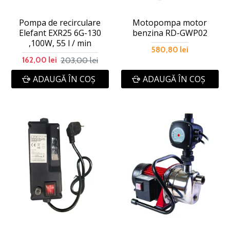
Pompa de recirculare
Motopompa motor
Elefant EXR25 6G-130
benzina RD-GWP02
,100W, 55 l / min
580,80 lei
203,00 lei
162,00 lei
ADAUGĂ ÎN COŞ
ADAUGĂ ÎN COŞ