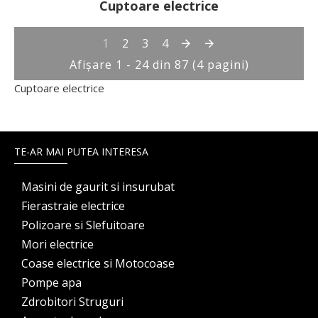
Cuptoare electrice
1
2
3
4
Afişare 1 - 24 din 87 (4 pagini)
Cuptoare electrice
TE-AR MAI PUTEA INTERESA
Masini de gaurit si insurubat
Fierastraie electrice
Polizoare si Slefuitoare
Mori electrice
Coase electrice si Motocoase
Pompe apa
Zdrobitori Struguri