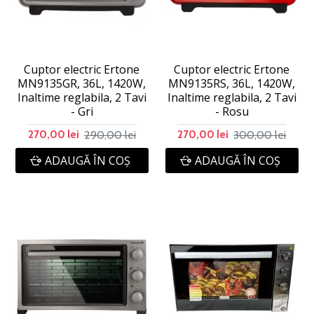
Cuptor electric Ertone
Cuptor electric Ertone
MN9135GR, 36L, 1420W,
MN9135RS, 36L, 1420W,
Inaltime reglabila, 2 Tavi
Inaltime reglabila, 2 Tavi
- Gri
- Rosu
290,00 lei
300,00 lei
270,00 lei
270,00 lei
ADAUGĂ ÎN COŞ
ADAUGĂ ÎN COŞ