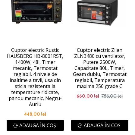
Cuptor electric Rustic
Cuptor electric Zilan
HAUSBERG HB-8001RST,
ZLN3480 cu ventilator,
1400W, 48l, Timer
Putere 2500W,
mecanic, Termostat
Capacitate 80L, Timer,
reglabil, 4 nivele de
Geam dublu, Termostat
inaltime a tavii, usa din
reglabil, Temperatura
sticla rezistenta la
maxima 250 grade C
temperature ridicate,
786,00 lei
660,00 lei
panou mecanic, Negru-
Auriu
448,00 lei
ADAUGĂ ÎN COŞ
ADAUGĂ ÎN COŞ