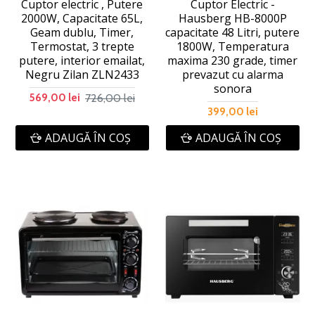
Cuptor electric , Putere
Cuptor Electric -
2000W, Capacitate 65L,
Hausberg HB-8000P
Geam dublu, Timer,
capacitate 48 Litri, putere
Termostat, 3 trepte
1800W, Temperatura
putere, interior emailat,
maxima 230 grade, timer
Negru Zilan ZLN2433
prevazut cu alarma
sonora
726,00 lei
569,00 lei
399,00 lei
ADAUGĂ ÎN COŞ
ADAUGĂ ÎN COŞ