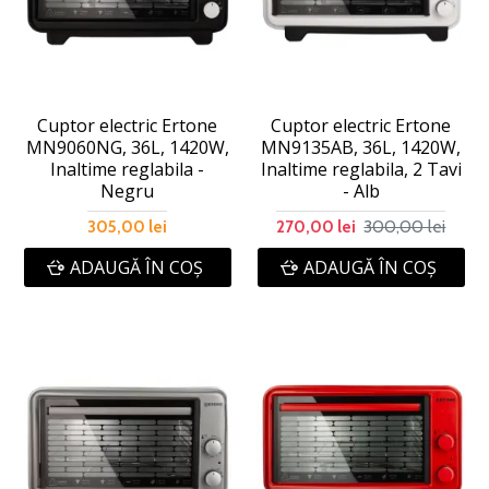
Cuptor electric Ertone
Cuptor electric Ertone
MN9060NG, 36L, 1420W,
MN9135AB, 36L, 1420W,
Inaltime reglabila -
Inaltime reglabila, 2 Tavi
Negru
- Alb
300,00 lei
305,00 lei
270,00 lei
ADAUGĂ ÎN COŞ
ADAUGĂ ÎN COŞ