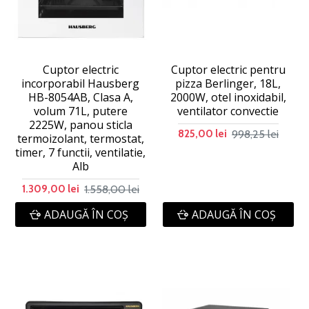
Cuptor electric
Cuptor electric pentru
incorporabil Hausberg
pizza Berlinger, 18L,
HB-8054AB, Clasa A,
2000W, otel inoxidabil,
volum 71L, putere
ventilator convectie
2225W, panou sticla
998,25 lei
825,00 lei
termoizolant, termostat,
timer, 7 functii, ventilatie,
Alb
1.558,00 lei
1.309,00 lei
ADAUGĂ ÎN COŞ
ADAUGĂ ÎN COŞ