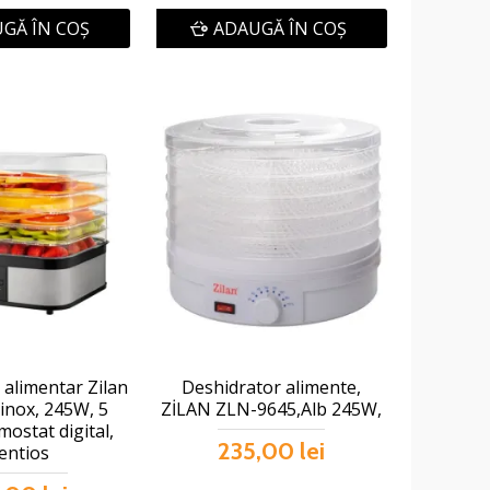
GĂ ÎN COŞ
ADAUGĂ ÎN COŞ
 alimentar Zilan
Deshidrator alimente,
inox, 245W, 5
ZİLAN ZLN-9645,Alb 245W,
mostat digital,
235,00 lei
lentios