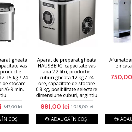
parat gheata
Aparat de preparat gheata
Afumatoar
pacitate vas
HAUSBERG, capacitate vas
zincat
, productie
apa 2.2 litri, productie
750,00 
12-15 kg / 24
cuburi gheata 12 kg / 24
e de stocare
ore, capacitate de stocare
uri/6-9 min,
0.8 kg, posibilitate selectare
tiu
dimensiune cuburi, argintiu
i
881,00 lei
642,00 lei
1.048,00 lei
 ÎN COŞ
ADAUGĂ ÎN COŞ
ADAU