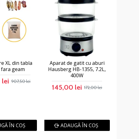
e XL din tabla
Aparat de gatit cu aburi
a fara geam
Hausberg HB-1355, 7.2L,
400W
lei
907,50 lei
145,00 lei
172,00 lei
GĂ ÎN COŞ
ADAUGĂ ÎN COŞ