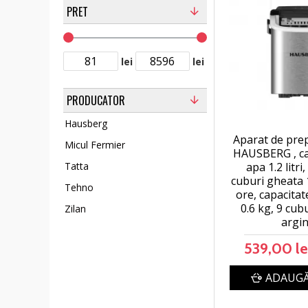
PRET
lei
lei
PRODUCATOR
Hausberg
Aparat de pre
Micul Fermier
HAUSBERG , ca
apa 1.2 litri
Tatta
cuburi gheata 
Tehno
ore, capacitat
0.6 kg, 9 cub
Zilan
argin
539,00 le
ADAUGĂ