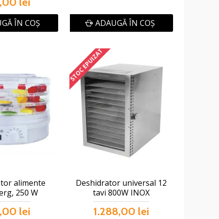
,00 lei
GĂ ÎN COŞ
ADAUGĂ ÎN COŞ
STOC EPUIZAT
tor alimente
Deshidrator universal 12
erg, 250 W
tavi 800W INOX
,00 lei
1.288,00 lei