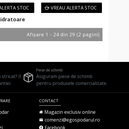
ALERTA STOC
VREAU ALERTA STOC
hidratoare
Afişare 1 - 24 din 29 (2 pagini)
Piese de schimb
stricat? Il
Asiguram piese de schimb
ntiei.
pentru produsele comercializate.
VRARE
CONTACT
odar
Magazin exclusiv online
comenzi@egospodarul.ro
zi
Facebook