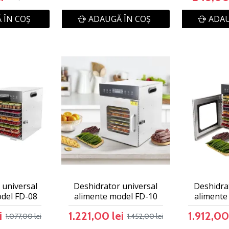
 ÎN COŞ
ADAUGĂ ÎN COŞ
ADAU
 universal
Deshidrator universal
Deshidra
del FD-08
alimente model FD-10
alimente
i
1.221,00 lei
1.912,00
1.077,00 lei
1.452,00 lei