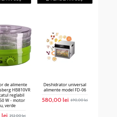
or de alimente
Deshidrator universal
ausberg HB810VR
alimente model FD-06
atul reglabil
580,00 lei
250 W - motor
690,00 lei
u, verde
lei
252,00 lei