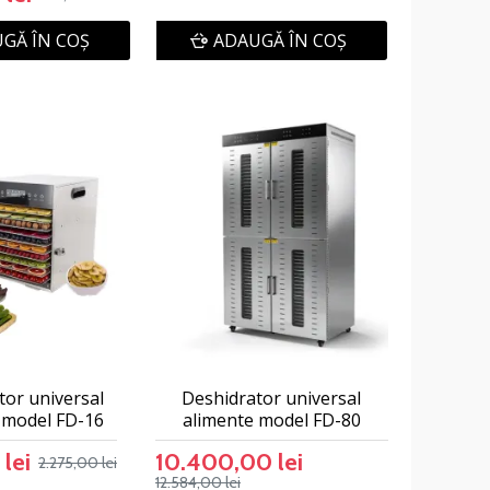
GĂ ÎN COŞ
ADAUGĂ ÎN COŞ
tor universal
Deshidrator universal
 model FD-16
alimente model FD-80
 lei
10.400,00 lei
2.275,00 lei
12.584,00 lei