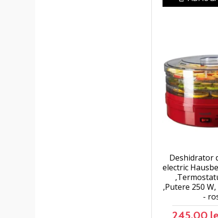
Deshidrator 
electric Hausb
,Termostatu
,Putere 250 W,
- ro
245,00 le