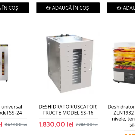
 ÎN COŞ
ADAUGĂ ÎN COŞ
ADAU
 universal
DESHIDRATOR(USCATOR)
Deshidrator
del SS-24
FRUCTE MODEL SS-16
ZLN1932 
nivele, ter
i
1.830,00 lei
si
8.643,00 lei
2.286,00 lei