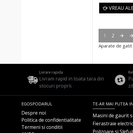
VREAU AL
1
2
Aparate de gatit
Livrare rapida
Re
Livram rapid in toata tara din
Pu
stocuri proprii.
zi
EGOSPODARUL
TE-AR MAI PUTEA I
Despre noi
Masini de gaurit s
Politica de confidentialitate
Fierastraie electri
Termeni si conditii
Polizoare si Slefu