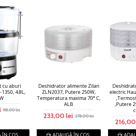
t cu aburi
Deshidrator alimente Zilan
Deshidrat
1350, 4.8L,
ZLN2037, Putere 250W,
electric H
0W
Temperatura maxima 70° C,
,Termost
ALB
,Putere 
i
118,00 lei
233,00 lei
278,00 lei
216,00 
 ÎN COŞ
ADAUGĂ ÎN COŞ
ADAU