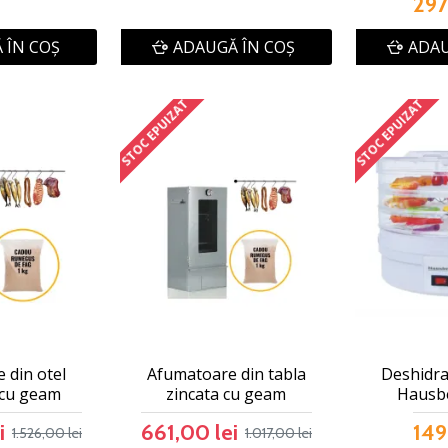
297
 ÎN COŞ
ADAUGĂ ÎN COŞ
ADAU
STOC EPUIZAT
STOC EPUIZAT
 din otel
Afumatoare din tabla
Deshidra
 cu geam
zincata cu geam
Hausb
i
661,00 lei
149
1.526,00 lei
1.017,00 lei