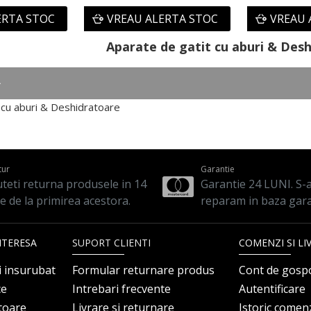
ERTA STOC
VREAU ALERTA STOC
VREAU 
Aparate de gatit cu aburi & Des
 cu aburi & Deshidratoare
tur
Garantie
teti returna produsele in 14
Garantie 24 LUNI. S-a 
le de la primirea acestora.
reparam in baza gara
NTERESA
SUPORT CLIENTI
COMENZI SI LI
i insurubat
Formular returnare produs
Cont de gosp
ce
Intrebari frecvente
Autentificare
itoare
Livrare si returnare
Istoric comen