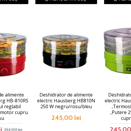
de alimente
Deshidrator de alimente
Deshidrat
erg HB-810RS
electric Hausberg HB810N
electric H
l reglabil
250 W negru/rosu/bleu
,Termost
 motor cupru
,Putere 
245,00 lei
su
cupr
i
245,00 
252,00 lei