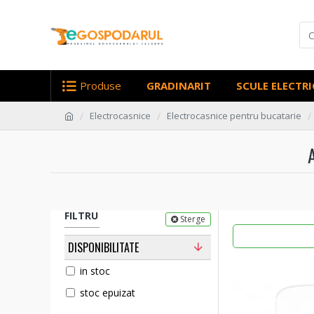
Produse
GRADINARIT
SCULE ELECTRI
Electrocasnice
Electrocasnice pentru bucatarie
FILTRU
Sterge
DISPONIBILITATE
in stoc
stoc epuizat