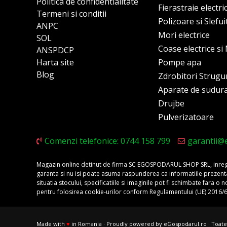
Politica de confidentialitate
Fierastraie electri
Termeni si conditii
Polizoare si Slefu
ANPC
Mori electrice
SOL
Coase electrice s
ANSPDCP
Harta site
Pompe apa
Blog
Zdrobitori Strugu
Aparate de sudur
Drujbe
Pulverizatoare
Comenzi telefonice: 0744 158 799
garantii@
Magazin online detinut de firma SC EGOSPODARUL SHOP SRL, inregis
garanta si nu isi poate asuma raspunderea ca informatiile prezentate 
situatia stocului, specificatiile si imaginile pot fi schimbate fara 
pentru folosirea cookie-urilor conform Regulamentului (UE) 2016/
Made with
♥
in Romania · Proudly powered by eGospodarul.ro · Toate