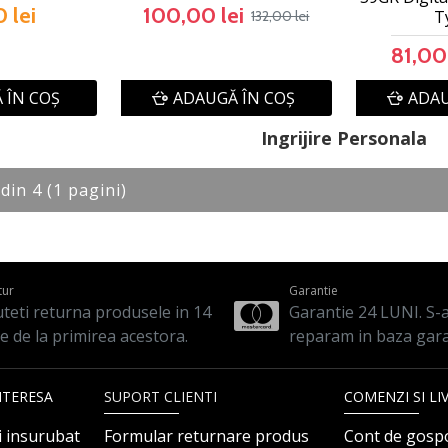
 lei
100,00 lei
T
132,00 lei
81,00 
 ÎN COŞ
ADAUGĂ ÎN COŞ
ADAU
Ingrijire Personala
 din 4 (1 pagini)
tur
Garantie
teti returna produsele in 14
Garantie 24 LUNI. S-a 
le de la primirea acestora.
reparam in baza gara
NTERESA
SUPORT CLIENTI
COMENZI SI LI
i insurubat
Formular returnare produs
Cont de gosp