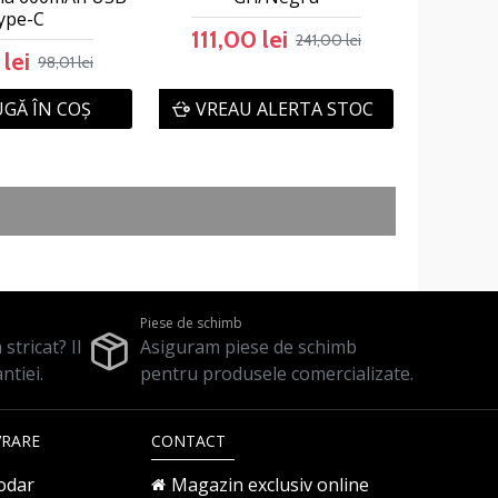
ype-C
111,00 lei
241,00 lei
lei
98,01 lei
GĂ ÎN COŞ
VREAU ALERTA STOC
Piese de schimb
stricat? Il
Asiguram piese de schimb
ntiei.
pentru produsele comercializate.
VRARE
CONTACT
odar
Magazin exclusiv online