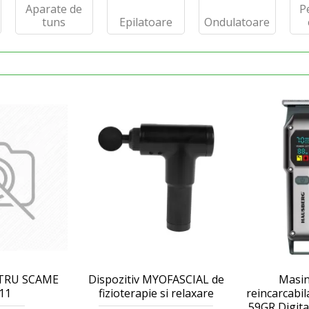
Aparate de
P
tuns
Epilatoare
Ondulatoare
TRU SCAME
Dispozitiv MYOFASCIAL de
Masin
11
fizioterapie si relaxare
reincarcabi
59GR Digit