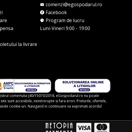
comenzi@egospodarul.ro
zi
Facebook
rare
Program de lucru
mpensa
Luni-Vineri 9:00 - 19:00
letului la livrare
gistrul comertului J40/15070/2018. eGospodarul.ro nu poate
te sunt accesibile, neintrerupte si fara erori. Preturile, ofertele,
foloseste cookie-uri. Navigand in continuare va exprimati acordul