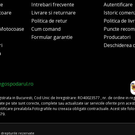
ce
Intrebari frecvente
Autentificare
itoare
Livrare si returnare
Istoric comen
Politica de retur
Politica de liv
i Motocoase
Cum comand
Puncte reco
Formular garantie
Producatori
ri
Deschiderea co
a
egospodarul.ro
trata in Bucuresti, Cod Unic de Inregistrare: RO40023577 , nr. de ordine in re
pe site sunt corecte, complete sau actualizate iar serviciile oferite prin acest si
o notificare prealabila.Fotografiile nu creeaza obligatii contractuale. Acest site 
679.
 drepturile rezervate