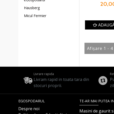
20,00
Hausberg
Micul Fermier
ADAUGĂ
Afişare 1 - 4
Livrare rapida
Re
Livram rapid in toata tara din
Pu
stocuri proprii.
zi
EGOSPODARUL
TE-AR MAI PUTEA I
Despre noi
Masini de gaurit s