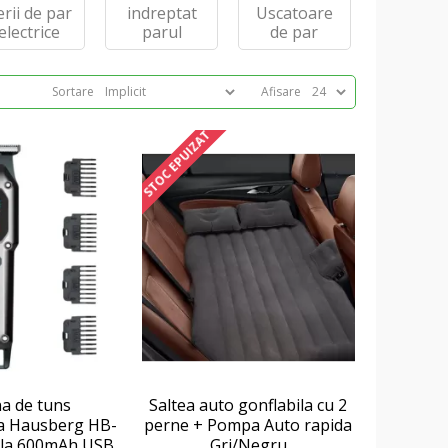
erii de par
indreptat
Uscatoare
electrice
parul
de par
Sortare
Afisare
STOC EPUIZAT
a de tuns
Saltea auto gonflabila cu 2
la Hausberg HB-
perne + Pompa Auto rapida
ala 600mAh USB
Gri/Negru