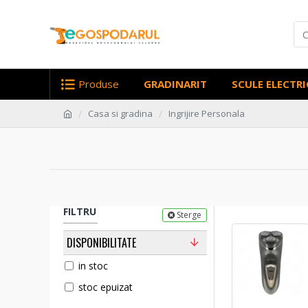
Produse
GRADINARIT
SCULE ELECTRI
Casa si gradina
Ingrijire Personala
FILTRU
Sterge
DISPONIBILITATE
in stoc
stoc epuizat