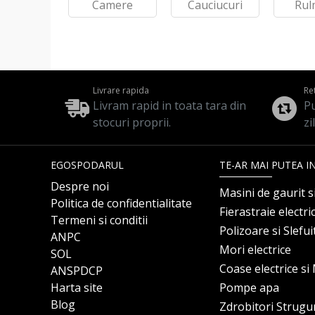
Camere
Cauciucuri
Rul
Livrare rapida
Re
Livram rapid in toata tara din
Pu
stocuri proprii.
zi
EGOSPODARUL
TE-AR MAI PUTEA I
Despre noi
Masini de gaurit s
Politica de confidentialitate
Fierastraie electri
Termeni si conditii
Polizoare si Slefu
ANPC
Mori electrice
SOL
Coase electrice s
ANSPDCP
Harta site
Pompe apa
Blog
Zdrobitori Strugu