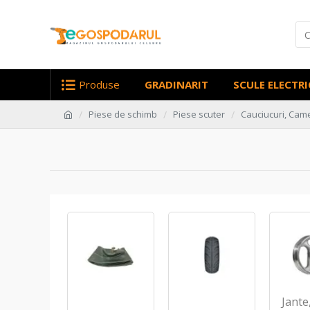
Produse
GRADINARIT
SCULE ELECTRI
Piese de schimb
Piese scuter
Cauciucuri, Came
Jante