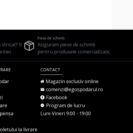
Piese de schimb
stricat? Il
Asiguram piese de schimb
ntiei.
pentru produsele comercializate.
VRARE
CONTACT
odar
Magazin exclusiv online
comenzi@egospodarul.ro
zi
Facebook
rare
Program de lucru
mpensa
Luni-Vineri 9:00 - 19:00
letului la livrare