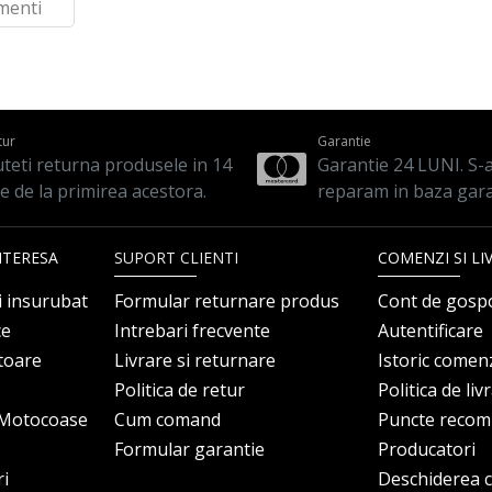
menti
tur
Garantie
teti returna produsele in 14
Garantie 24 LUNI. S-a 
le de la primirea acestora.
reparam in baza gara
NTERESA
SUPORT CLIENTI
COMENZI SI LI
i insurubat
Formular returnare produs
Cont de gosp
ce
Intrebari frecvente
Autentificare
itoare
Livrare si returnare
Istoric comen
Politica de retur
Politica de liv
i Motocoase
Cum comand
Puncte reco
Formular garantie
Producatori
ri
Deschiderea co