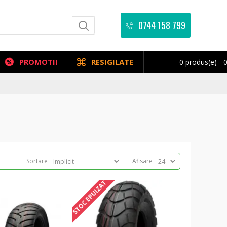
0744 158 799
PROMOTII
RESIGILATE
0 produs(e) - 0
Sortare
Afisare
STOC EPUIZAT