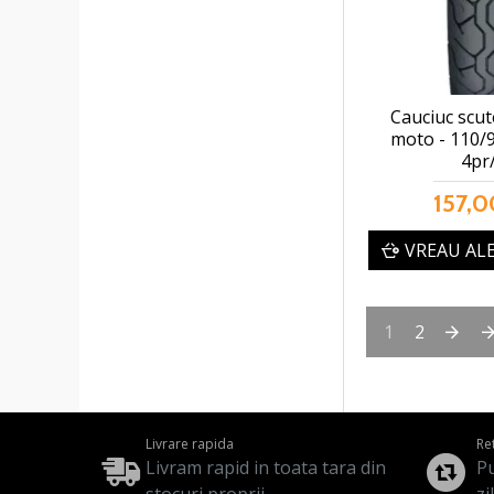
Cauciuc scut
moto - 110/
4pr/
157,0
VREAU AL
1
2
Livrare rapida
Re
Livram rapid in toata tara din
Pu