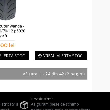
cuter wanda -
0/70-12 p6020
pr/tl
,00 lei
ALERTA STOC
VREAU ALERTA STOC
Afişare 1 - 24 din 42 (2 pagini)
Piese de schimb
stricat? Il
Asiguram piese de schimb