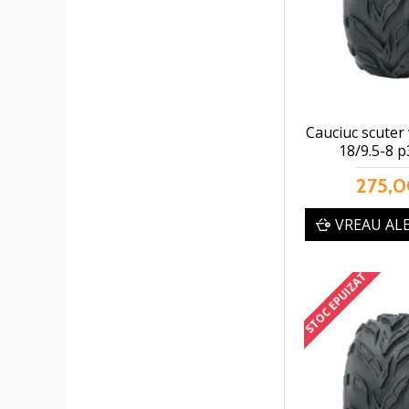
Cauciuc scuter 
18/9.5-8 p
275,0
VREAU AL
STOC EPUIZAT