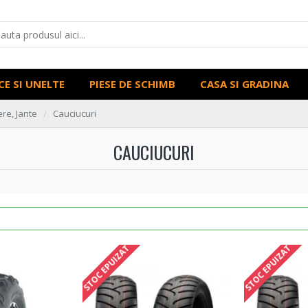
CE SI UNELTE
PIESE DE SCHIMB
CASA SI GRADINA
re, Jante
Cauciucuri
CAUCIUCURI
STOC EPUIZAT
STOC EPUIZAT