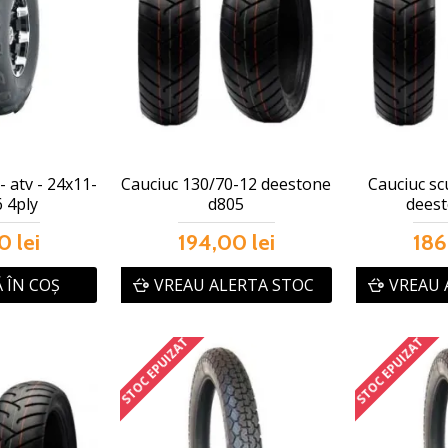
 atv - 24x11-
Cauciuc 130/70-12 deestone
Cauciuc sc
 4ply
d805
dees
0 lei
194,00 lei
186
 ÎN COŞ
VREAU ALERTA STOC
VREAU 
STOC EPUIZAT
STOC EPUIZAT