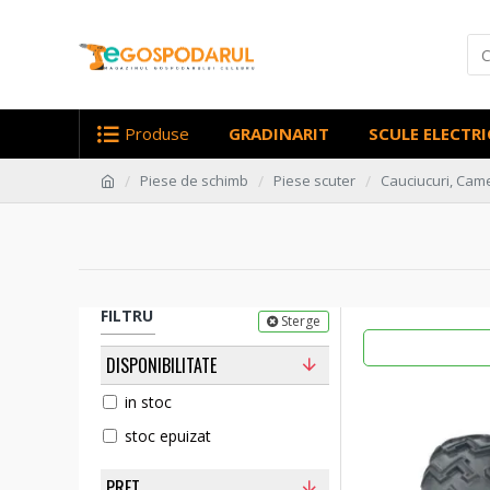
Produse
GRADINARIT
SCULE ELECTRI
Piese de schimb
Piese scuter
Cauciucuri, Came
FILTRU
Sterge
DISPONIBILITATE
in stoc
stoc epuizat
PRET