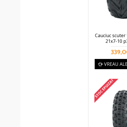
Cauciuc scuter 
21x7-10 p
339,0
VREAU AL
STOC EPUIZAT