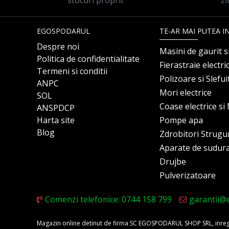
stocuri proprii.
zi
EGOSPODARUL
TE-AR MAI PUTEA I
Despre noi
Masini de gaurit s
Politica de confidentialitate
Fierastraie electri
Termeni si conditii
Polizoare si Slefu
ANPC
Mori electrice
SOL
Coase electrice s
ANSPDCP
Harta site
Pompe apa
Blog
Zdrobitori Strugu
Aparate de sudur
Drujbe
Pulverizatoare
Comenzi telefonice: 0744 158 799
garantii@
Magazin online detinut de firma SC EGOSPODARUL SHOP SRL, inregis