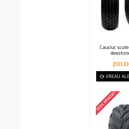
Cauciuc scute
deeston
201,0
VREAU AL
STOC EPUIZAT