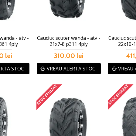
wanda - atv -
Cauciuc scuter wanda - atv -
Cauciuc scut
361 4ply
21x7-8 p311 4ply
22x10-1
0 lei
310,00 lei
411
ERTA STOC
VREAU ALERTA STOC
VREAU 
STOC EPUIZAT
STOC EPUIZAT