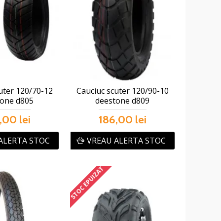
uter 120/70-12
Cauciuc scuter 120/90-10
tone d805
deestone d809
,00 lei
186,00 lei
ALERTA STOC
VREAU ALERTA STOC
STOC EPUIZAT