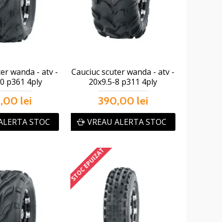
er wanda - atv -
Cauciuc scuter wanda - atv -
0 p361 4ply
20x9.5-8 p311 4ply
,00 lei
390,00 lei
ALERTA STOC
VREAU ALERTA STOC
STOC EPUIZAT