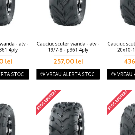
wanda - atv -
Cauciuc scuter wanda - atv -
Cauciuc scut
361 4ply
19/7-8 - p361 4ply
20x10-1
0 lei
257,00 lei
436
ERTA STOC
VREAU ALERTA STOC
VREAU 
STOC EPUIZAT
STOC EPUIZAT