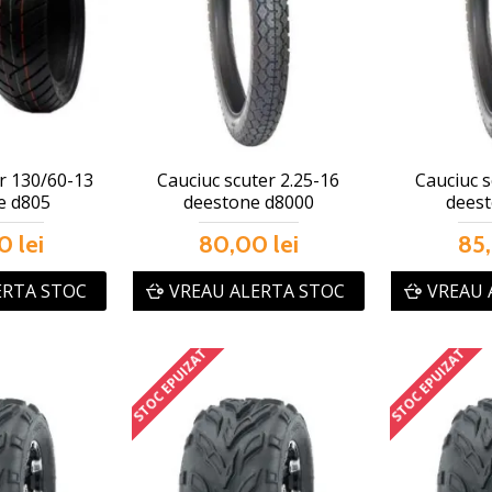
r 130/60-13
Cauciuc scuter 2.25-16
Cauciuc s
e d805
deestone d8000
dees
0 lei
80,00 lei
85,
ERTA STOC
VREAU ALERTA STOC
VREAU 
STOC EPUIZAT
STOC EPUIZAT