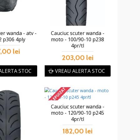
er wanda - atv -
Cauciuc scuter wanda -
2 p306 4ply
moto - 100/90-10 p238
4pr/tl
,00 lei
203,00 lei
ALERTA STOC
VREAU ALERTA STOC
STOC EPUIZAT
Cauciuc scuter wanda -
moto - 120/90-10 p245
4pr/tl
182,00 lei