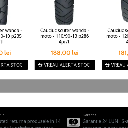
er wanda -
Cauciuc scuter wanda -
Cauciuc s
90-10 p235
moto - 110/90-13 p286
moto - 12
tl
4pr/tl
4
0 lei
188,00 lei
181
ERTA STOC
VREAU ALERTA STOC
VREAU 
tur
Garantie
teti returna produsele in 14
Garantie 24 LUNI. S-a 