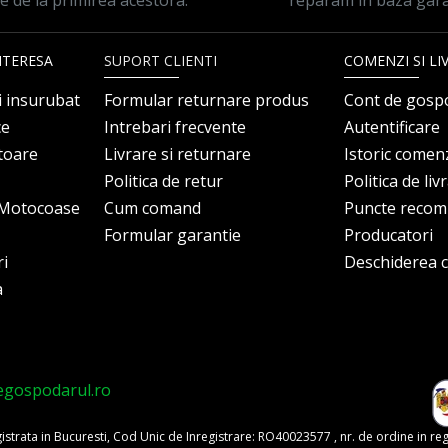
le de la primirea acestora.
reparam in baza gara
NTERESA
SUPORT CLIENTI
COMENZI SI LI
i insurubat
Formular returnare produs
Cont de gosp
ce
Intrebari frecvente
Autentificare
itoare
Livrare si returnare
Istoric comen
Politica de retur
Politica de liv
i Motocoase
Cum comand
Puncte reco
Formular garantie
Producatori
ri
Deschiderea co
a
egospodarul.ro
trata in Bucuresti, Cod Unic de Inregistrare: RO40023577 , nr. de ordine in re