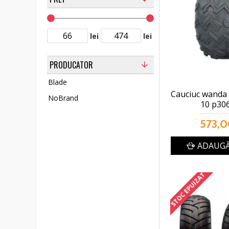
lei
lei
PRODUCATOR
Blade
Cauciuc wanda -
NoBrand
10 p306
573,0
ADAUGĂ
STOC EPUIZAT