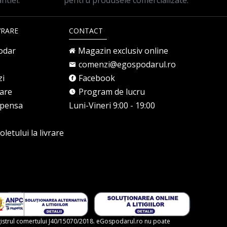
ntiei.
pentru produsele comercializate.
VRARE
CONTACT
odar
Magazin exclusiv online
comenzi@egospodarul.ro
zi
Facebook
rare
Program de lucru
mpensa
Luni-Vineri 9:00 - 19:00
letului la livrare
gistrul comertului J40/15070/2018. eGospodarul.ro nu poate