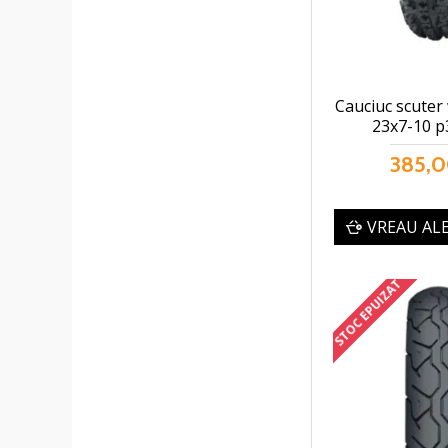
Cauciuc scuter 
23x7-10 p
385,0
VREAU AL
STOC EPUIZAT