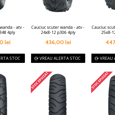
wanda - atv -
Cauciuc scuter wanda - atv -
Cauciuc scut
348 4ply
24x8-12 p306 4ply
25x8-1
0 lei
436,00 lei
447
ERTA STOC
VREAU ALERTA STOC
VREAU 
STOC EPUIZAT
STOC EPUIZAT