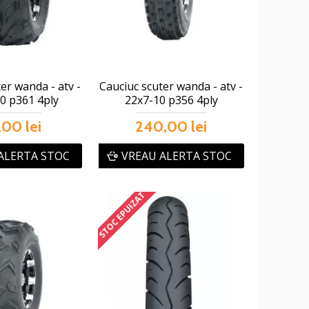
er wanda - atv -
Cauciuc scuter wanda - atv -
0 p361 4ply
22x7-10 p356 4ply
,00 lei
240,00 lei
ALERTA STOC
VREAU ALERTA STOC
STOC EPUIZAT