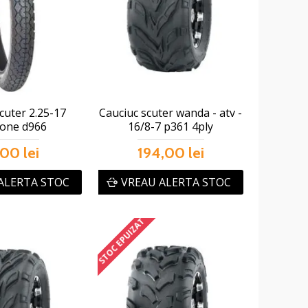
cuter 2.25-17
Cauciuc scuter wanda - atv -
tone d966
16/8-7 p361 4ply
00 lei
194,00 lei
ALERTA STOC
VREAU ALERTA STOC
STOC EPUIZAT