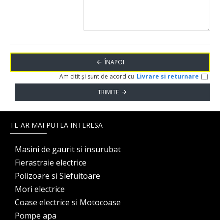
ÎNAPOI
Am citit și sunt de acord cu
Livrare si returnare
TRIMITE
TE-AR MAI PUTEA INTERESA
Masini de gaurit si insurubat
Fierastraie electrice
Polizoare si Slefuitoare
Mori electrice
Coase electrice si Motocoase
Pompe apa