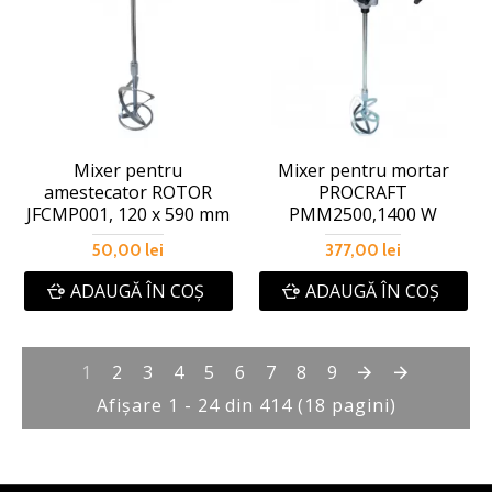
Mixer pentru
Mixer pentru mortar
amestecator ROTOR
PROCRAFT
JFCMP001, 120 x 590 mm
PMM2500,1400 W
50,00 lei
377,00 lei
ADAUGĂ ÎN COŞ
ADAUGĂ ÎN COŞ
1
2
3
4
5
6
7
8
9
Afişare 1 - 24 din 414 (18 pagini)