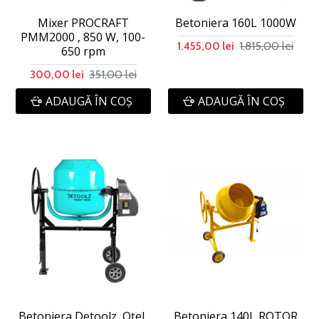
Mixer PROCRAFT
Betoniera 160L 1000W
PMM2000 , 850 W, 100-
1.815,00 lei
1.455,00 lei
650 rpm
351,00 lei
300,00 lei
ADAUGĂ ÎN COŞ
ADAUGĂ ÎN COŞ
Betoniera Detoolz, Oțel,
Betoniera 140L ROTOR