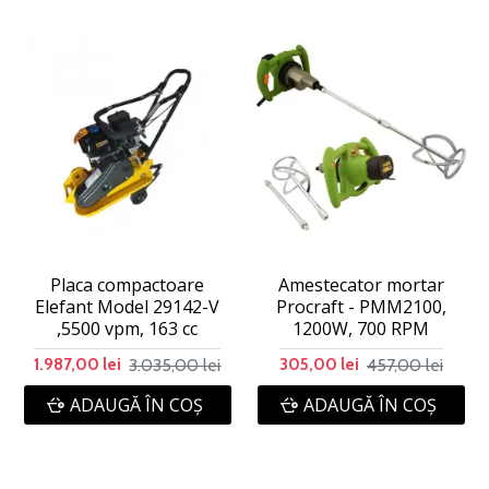
Placa compactoare
Amestecator mortar
Elefant Model 29142-V
Procraft - PMM2100,
,5500 vpm, 163 cc
1200W, 700 RPM
3.035,00 lei
457,00 lei
1.987,00 lei
305,00 lei
ADAUGĂ ÎN COŞ
ADAUGĂ ÎN COŞ