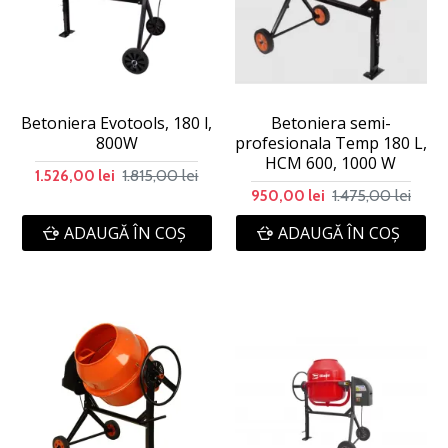
Betoniera Evotools, 180 l,
Betoniera semi-
800W
profesionala Temp 180 L,
HCM 600, 1000 W
1.815,00 lei
1.526,00 lei
1.475,00 lei
950,00 lei
ADAUGĂ ÎN COŞ
ADAUGĂ ÎN COŞ