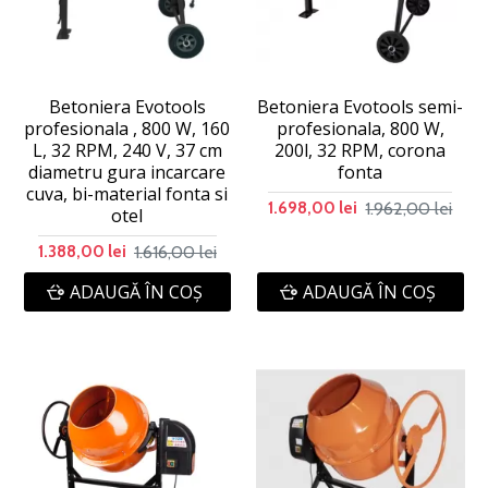
Betoniera Evotools
Betoniera Evotools semi-
profesionala , 800 W, 160
profesionala, 800 W,
L, 32 RPM, 240 V, 37 cm
200l, 32 RPM, corona
diametru gura incarcare
fonta
cuva, bi-material fonta si
1.962,00 lei
1.698,00 lei
otel
1.616,00 lei
1.388,00 lei
ADAUGĂ ÎN COŞ
ADAUGĂ ÎN COŞ