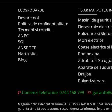
EGOSPODARUL
TE-AR MAI PUTEA I
Despre noi
Masini de gaurit s
Politica de confidentialitate
Fierastraie electri
Termeni si conditii
Polizoare si Slefu
ANPC
Mori electrice
SOL
Coase electrice s
ANSPDCP
Harta site
Pompe apa
Blog
Zdrobitori Strugu
Aparate de sudur
Drujbe
Pulverizatoare
Comenzi telefonice: 0744 158 799
garantii@
Magazin online detinut de firma SC EGOSPODARUL SHOP SRL, inregis
garanta si nu isi poate asuma raspunderea ca informatiile prezentate 