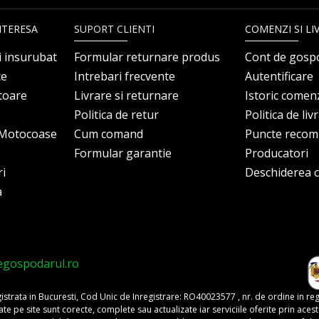
NTERESA
SUPORT CLIENTI
COMENZI SI LI
i insurubat
Formular returnare produs
Cont de gosp
ce
Intrebari frecvente
Autentificare
itoare
Livrare si returnare
Istoric comen
Politica de retur
Politica de liv
i Motocoase
Cum comand
Puncte reco
Formular garantie
Producatori
ri
Deschiderea co
a
egospodarul.ro
trata in Bucuresti, Cod Unic de Inregistrare: RO40023577 , nr. de ordine in re
pe site sunt corecte, complete sau actualizate iar serviciile oferite prin acest si