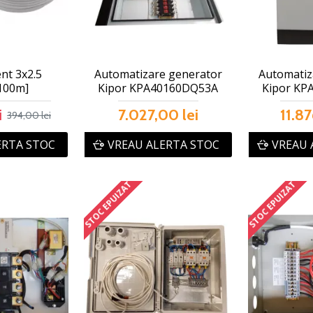
nt 3x2.5
Automatizare generator
Automatiz
100m]
Kipor KPA40160DQ53A
Kipor KP
i
7.027,00 lei
11.87
394,00 lei
ERTA STOC
VREAU ALERTA STOC
VREAU 
STOC EPUIZAT
STOC EPUIZAT