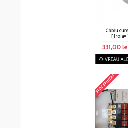
Cablu cure
[1rola=
331,00 le
VREAU AL
STOC EPUIZAT