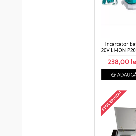
Incarcator ba
20V LI-ION P2
238,00 le
ADAUGĂ
STOC EPUIZAT