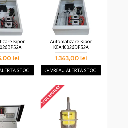
izare Kipor
Automatizare Kipor
026BP52A
KEA40026DP52A
5,00 lei
1.363,00 lei
ALERTA STOC
VREAU ALERTA STOC
STOC EPUIZAT