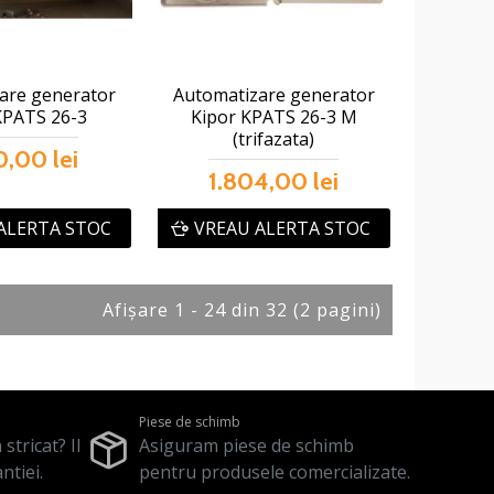
are generator
Automatizare generator
KPATS 26-3
Kipor KPATS 26-3 M
(trifazata)
0,00 lei
1.804,00 lei
ALERTA STOC
VREAU ALERTA STOC
Afişare 1 - 24 din 32 (2 pagini)
Piese de schimb
stricat? Il
Asiguram piese de schimb
ntiei.
pentru produsele comercializate.