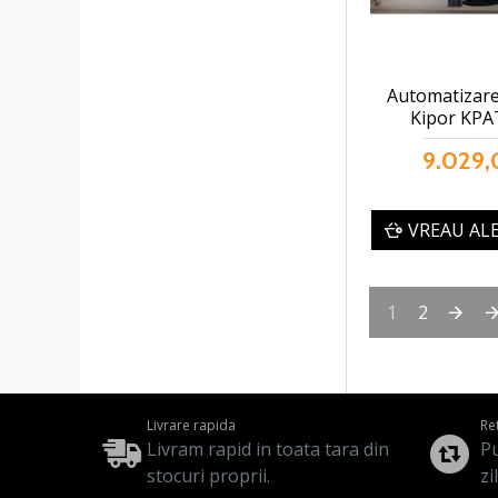
Automatizare
Kipor KPA
9.029,
VREAU AL
1
2
Livrare rapida
Re
Livram rapid in toata tara din
Pu
stocuri proprii.
zi