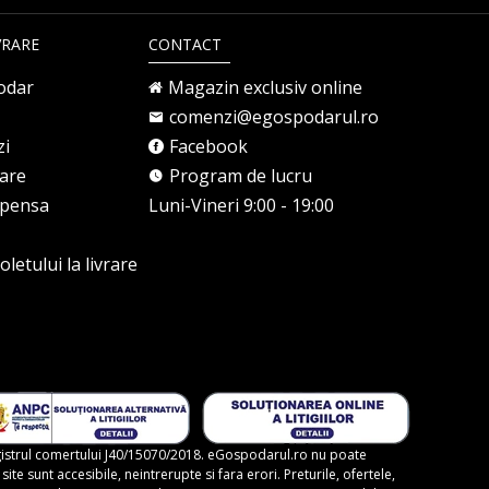
VRARE
CONTACT
odar
Magazin exclusiv online
comenzi@egospodarul.ro
zi
Facebook
rare
Program de lucru
mpensa
Luni-Vineri 9:00 - 19:00
letului la livrare
gistrul comertului J40/15070/2018. eGospodarul.ro nu poate
te sunt accesibile, neintrerupte si fara erori. Preturile, ofertele,