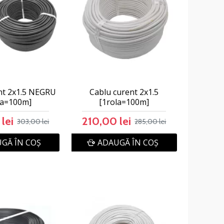
nt 2x1.5 NEGRU
Cablu curent 2x1.5
la=100m]
[1rola=100m]
lei
210,00 lei
303,00 lei
285,00 lei
GĂ ÎN COŞ
ADAUGĂ ÎN COŞ