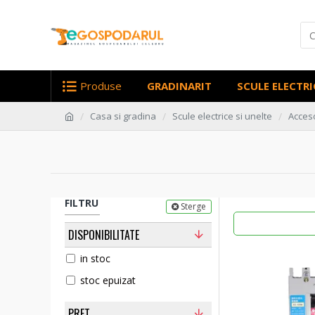
Produse
GRADINARIT
SCULE ELECTRI
Casa si gradina
Scule electrice si unelte
Acceso
FILTRU
Sterge
DISPONIBILITATE
in stoc
stoc epuizat
PRET