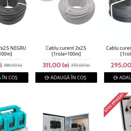
2x2.5 NEGRU
Cablu curent 2x2.5
Cablu cure
100m]
[1rola=100m]
[1ro
i
311,00 lei
295,00
388,00 lei
370,00 lei
 ÎN COŞ
ADAUGĂ ÎN COŞ
ADAU
STOC EPUIZAT