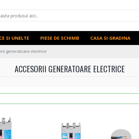
CE SI UNELTE
PIESE DE SCHIMB
CASA SI GRADINA
rii generatoare electrice
ACCESORII GENERATOARE ELECTRICE