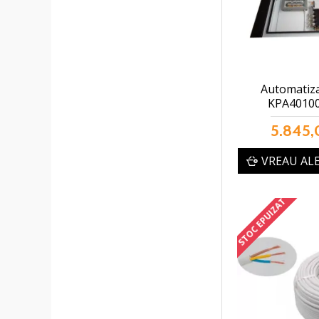
Automatiza
KPA4010
5.845,
VREAU AL
STOC EPUIZAT