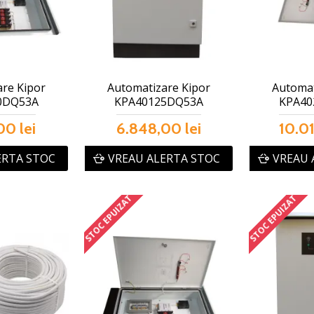
re Kipor
Automatizare Kipor
Automat
0DQ53A
KPA40125DQ53A
KPA40
00 lei
6.848,00 lei
10.01
ERTA STOC
VREAU ALERTA STOC
VREAU 
STOC EPUIZAT
STOC EPUIZAT