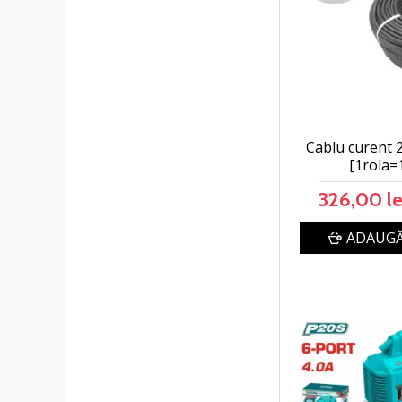
Cablu curent 
[1rola=
326,00 le
ADAUGĂ