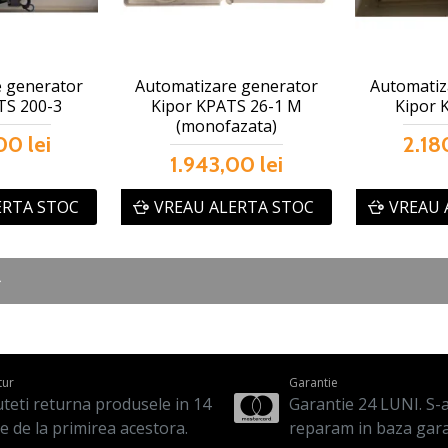
 generator
Automatizare generator
Automatiz
TS 200-3
Kipor KPATS 26-1 M
Kipor 
(monofazata)
00 lei
2.18
1.943,00 lei
ERTA STOC
VREAU ALERTA STOC
VREAU 
tur
Garantie
teti returna produsele in 14
Garantie 24 LUNI. S-a 
le de la primirea acestora.
reparam in baza gara