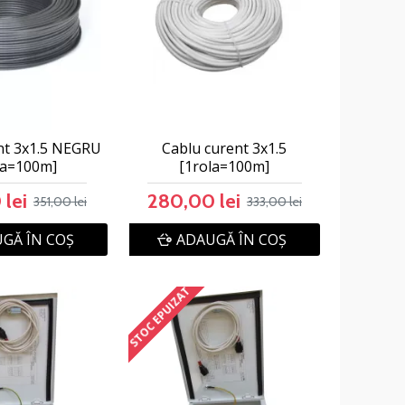
nt 3x1.5 NEGRU
Cablu curent 3x1.5
la=100m]
[1rola=100m]
 lei
280,00 lei
351,00 lei
333,00 lei
GĂ ÎN COŞ
ADAUGĂ ÎN COŞ
STOC EPUIZAT