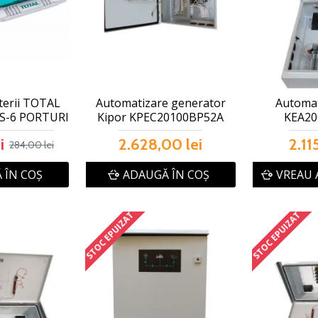
terii TOTAL
Automatizare generator
Automat
0S-6 PORTURI
Kipor KPEC20100BP52A
KEA20
i
2.628,00 lei
2.11
284,00 lei
 ÎN COŞ
ADAUGĂ ÎN COŞ
VREAU 
STOC EPUIZAT
STOC EPUIZAT