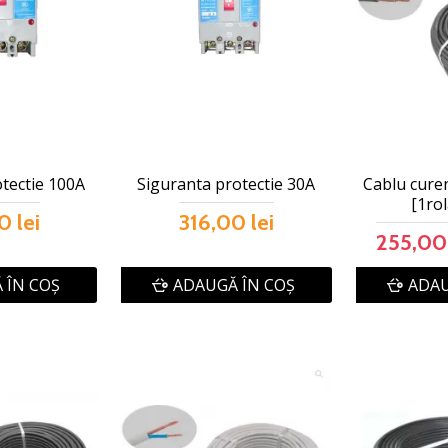
tectie 100A
Siguranta protectie 30A
Cablu cure
[1ro
0 lei
316,00 lei
255,00 
 ÎN COŞ
ADAUGĂ ÎN COŞ
ADAU