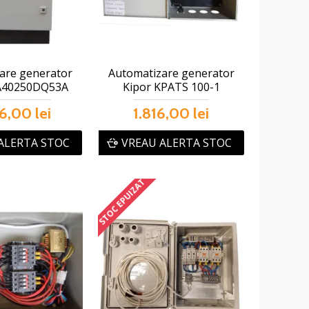
are generator
Automatizare generator
A40250DQ53A
Kipor KPATS 100-1
6,00 lei
1.816,00 lei
ALERTA STOC
VREAU ALERTA STOC
STOC EPUIZAT