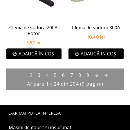
Clema de sudura 200A,
Clema de sudura 300A
Rotor
10,40 lei
3,90 lei
ADAUGĂ ÎN COŞ
ADAUGĂ ÎN COŞ
1
2
3
4
5
6
7
8
9
Afişare 1 - 24 din 204 (9 pagini)
TE-AR MAI PUTEA INTERESA
Masini de gaurit si insurubat