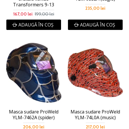
Transformers 9-13
235,00 lei
199,00 lei
167,00 lei
ADAUGĂ ÎN COŞ
ADAUGĂ ÎN COŞ
Masca sudare ProWeld
Masca sudare ProWeld
YLM-7462A (spider)
YLM-74L0A (music)
206,00 lei
217,00 lei