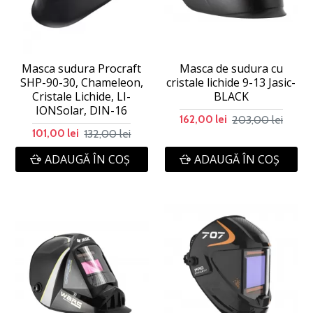
Masca sudura Procraft
Masca de sudura cu
SHP-90-30, Chameleon,
cristale lichide 9-13 Jasic-
Cristale Lichide, LI-
BLACK
IONSolar, DIN-16
203,00 lei
162,00 lei
132,00 lei
101,00 lei
ADAUGĂ ÎN COŞ
ADAUGĂ ÎN COŞ