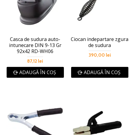
Casca de sudura auto-
Ciocan indepartare zgura
intunecare DIN 9-13 Gr
de sudura
92x42 RD-WH06
390,00 lei
87,12 lei
ADAUGĂ ÎN COŞ
ADAUGĂ ÎN COŞ