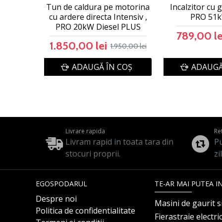
Tun de caldura pe motorina
Incalzitor cu 
cu ardere directa Intensiv ,
PRO 51k
PRO 20kW Diesel PLUS
789,00 le
1.850,00 lei
1.950,00 lei
ADAUGĂ ÎN COŞ
ADAUGĂ
Livrare rapida
Re
Livram rapid in toata tara din
Pu
stocuri proprii.
zi
EGOSPODARUL
TE-AR MAI PUTEA I
Despre noi
Masini de gaurit s
Politica de confidentialitate
Fierastraie electri