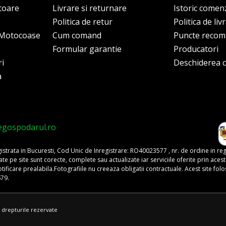
itoare
Livrare si returnare
Istoric comen
Politica de retur
Politica de liv
i Motocoase
Cum comand
Puncte reco
Formular garantie
Producatori
ri
Deschiderea co
a
egospodarul.ro
trata in Bucuresti, Cod Unic de Inregistrare: RO40023577 , nr. de ordine in re
pe site sunt corecte, complete sau actualizate iar serviciile oferite prin acest si
o notificare prealabila.Fotografiile nu creeaza obligatii contractuale. Acest site 
679.
 drepturile rezervate