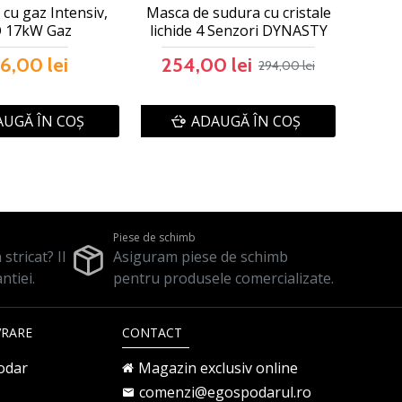
 cu gaz Intensiv,
Masca de sudura cu cristale
 17kW Gaz
lichide 4 Senzori DYNASTY
6,00 lei
254,00 lei
294,00 lei
UGĂ ÎN COŞ
ADAUGĂ ÎN COŞ
Piese de schimb
stricat? Il
Asiguram piese de schimb
ntiei.
pentru produsele comercializate.
VRARE
CONTACT
odar
Magazin exclusiv online
comenzi@egospodarul.ro