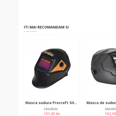
ITI MAI RECOMANDAM SI
Masca sudura Procraft SHP-90-30, Chameleon, Cristale Lichide, LI-IONSolar, DIN-16
132,00 lei
203,00 
101,00 lei
162,00