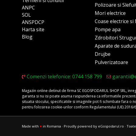
Termeni si conditii
Polizoare si Slefu
ANPC
Mori electrice
SOL
Coase electrice s
ANSPDCP
Harta site
Pompe apa
Blog
Zdrobitori Strugu
Aparate de sudur
Drujbe
Pulverizatoare
Comenzi telefonice: 0744 158 799
garantii@
Magazin online detinut de firma SC EGOSPODARUL SHOP SRL, inregis
garanta si nu isi poate asuma raspunderea ca informatiile prezentate 
situatia stocului, specificatiile si imaginile pot fi schimbate fara 
pentru folosirea cookie-urilor conform Regulamentului (UE) 2016/
Made with
♥
in Romania · Proudly powered by eGospodarul.ro · Toate