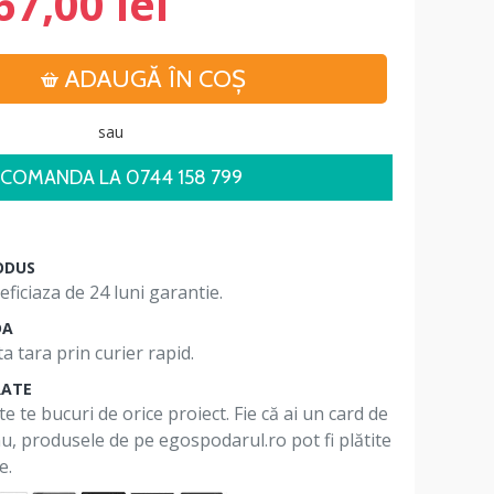
67,00 lei
ADAUGĂ ÎN COŞ
sau
COMANDA LA 0744 158 799
ODUS
ficiaza de 24 luni garantie.
DA
a tara prin curier rapid.
RATE
te te bucuri de orice proiect. Fie că ai un card de
 nu, produsele de pe egospodarul.ro pot fi plătite
e.