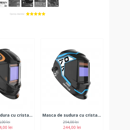
Masca de sudura cu cristale lichide 4 Senzori DYNASTY
Masca de sudura cu cristale lichide 4 Senzori NERTHUS
,00 lei
294,00 lei
,00 lei
244,00 lei