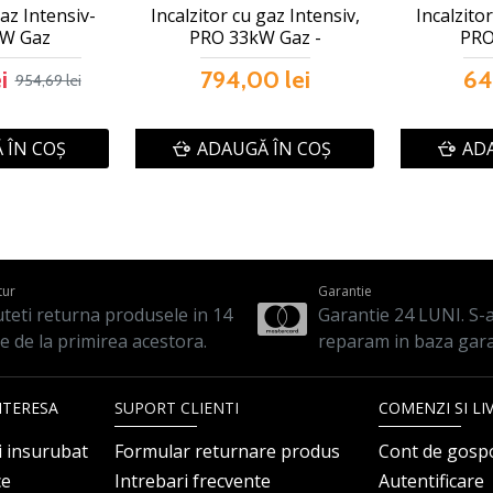
gaz Intensiv-
Incalzitor cu gaz Intensiv,
Incalzitor
W Gaz
PRO 33kW Gaz -
PRO
i
794,00 lei
64
954,69 lei
 ÎN COŞ
ADAUGĂ ÎN COŞ
ADA
tur
Garantie
teti returna produsele in 14
Garantie 24 LUNI. S-a 
le de la primirea acestora.
reparam in baza gara
NTERESA
SUPORT CLIENTI
COMENZI SI LI
i insurubat
Formular returnare produs
Cont de gosp
ce
Intrebari frecvente
Autentificare