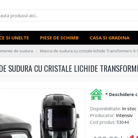
CE SI UNELTE
PIESE DE SCHIMB
CASA SI GRADINA
amente de sudura
Masca de sudura cu cristale lichide Transformers 9-
DE SUDURA CU CRISTALE LICHIDE TRANSFORME
* Deschidere co
Disponibilitate:
In stoc
Producator:
Intensiv
Cod produs:
53044