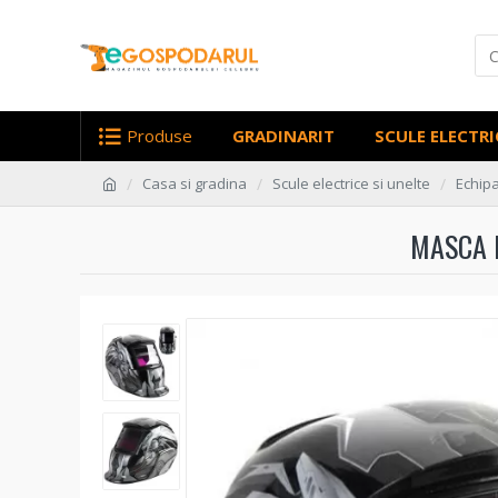
Produse
GRADINARIT
SCULE ELECTRI
Casa si gradina
Scule electrice si unelte
Echip
MASCA 