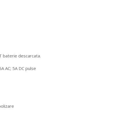
 baterie descarcata.
5A AC; 5A DC pulse
polizare