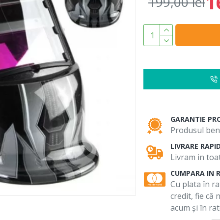
1
199,00 lei
GARANTIE PR
Produsul bene
LIVRARE RAPI
Livram in toat
CUMPARA IN 
Cu plata în ra
credit, fie că
acum și în rat