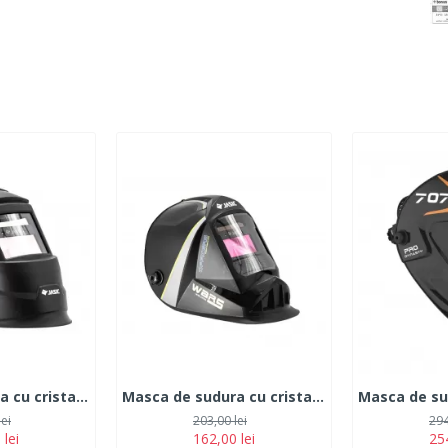
Masca de sudura cu cristale lichide 9-13 Jasic- BLACK
Masca de sudura cu cristale lichide 9-13 Jasic- WARS
lei
203,00 lei
294
 lei
162,00 lei
254