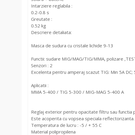
Intarziere reglabila :
0.2-0.8 s
Greutate :
0.52 kg
Descriere detaliata:
Masca de sudura cu cristale lichide 9-13
Functii: sudare MIG/MAG/TIG/MMA, polizare ,TEST
Senzori : 2
Excelenta pentru amperaj scazut TIG: Min 5A DC; 
Aplicatii :
MMA 5-400 / TIG 5-300 / MIG-MAG 5-400 A
Reglaj exterior pentru opacitate filtru sau functia 
Este acoperita cu vopsea speciala reflectorizanta.
Temperatura de lucru : -5 / + 55 C
Material polipropilena