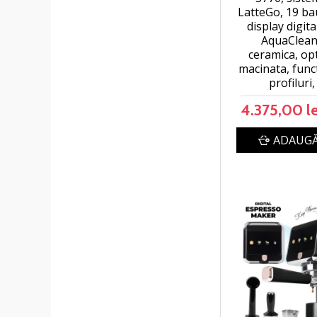
LatteGo, 19 bau
display digita
AquaClean,
ceramica, op
macinata, fun
profiluri
4.375,00 le
ADAUGĂ