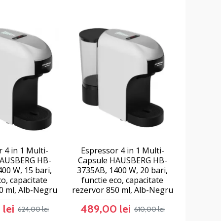
 4 in 1 Multi-
Espressor 4 in 1 Multi-
HAUSBERG HB-
Capsule HAUSBERG HB-
00 W, 15 bari,
3735AB, 1400 W, 20 bari,
co, capacitate
functie eco, capacitate
0 ml, Alb-Negru
rezervor 850 ml, Alb-Negru
lei
489,00 lei
624,00 lei
610,00 lei