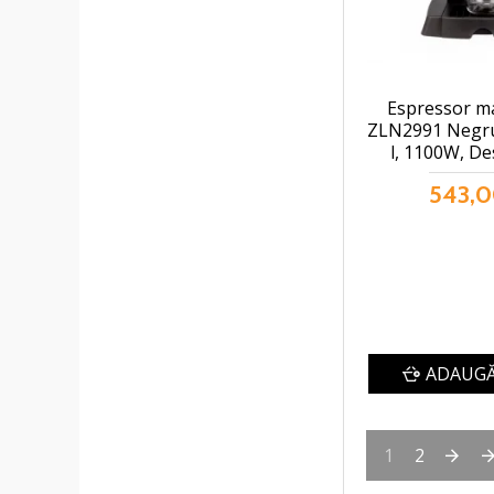
Espressor ma
ZLN2991 Negru,
l, 1100W, De
543,0
ADAUGĂ
1
2