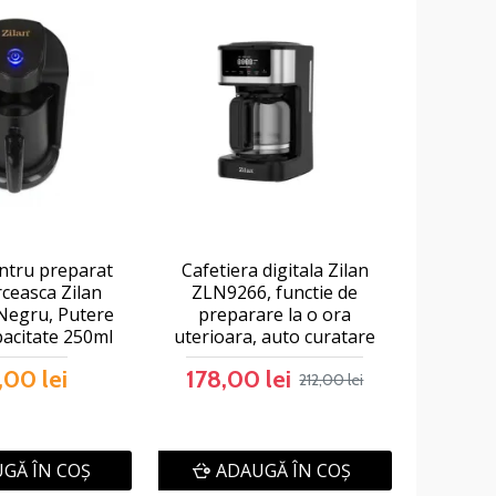
ntru preparat
Cafetiera digitala Zilan
rceasca Zilan
ZLN9266, functie de
Negru, Putere
preparare la o ora
acitate 250ml
uterioara, auto curatare
,00 lei
178,00 lei
212,00 lei
GĂ ÎN COŞ
ADAUGĂ ÎN COŞ