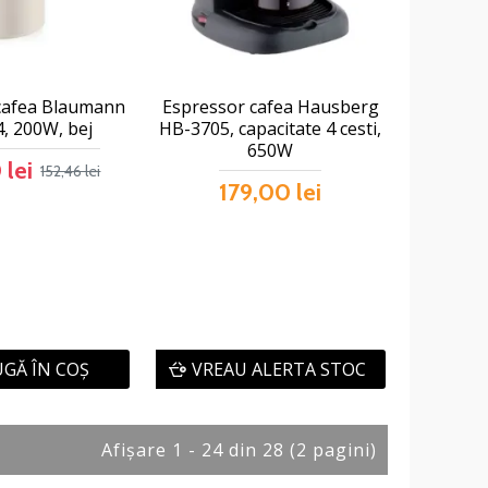
 cafea Blaumann
Espressor cafea Hausberg
, 200W, bej
HB-3705, capacitate 4 cesti,
650W
 lei
152,46 lei
179,00 lei
GĂ ÎN COŞ
VREAU ALERTA STOC
Afişare 1 - 24 din 28 (2 pagini)