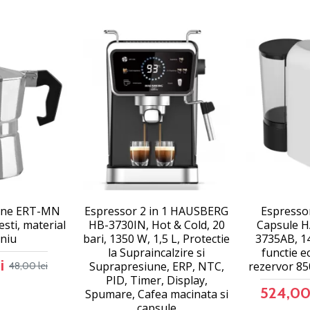
tone ERT-MN
Espressor 2 in 1 HAUSBERG
Espressor
esti, material
HB-3730IN, Hot & Cold, 20
Capsule 
niu
bari, 1350 W, 1,5 L, Protectie
3735AB, 14
la Supraincalzire si
functie e
i
Suprapresiune, ERP, NTC,
rezervor 85
48,00 lei
PID, Timer, Display,
524,00 
Spumare, Cafea macinata si
capsule