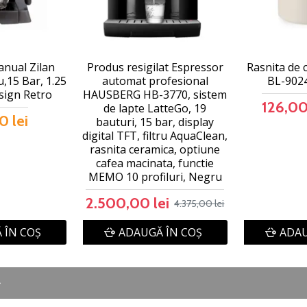
nual Zilan
Produs resigilat Espressor
Rasnita de
15 Bar, 1.25
automat profesional
BL-9024
sign Retro
HAUSBERG HB-3770, sistem
126,00
de lapte LatteGo, 19
0 lei
bauturi, 15 bar, display
digital TFT, filtru AquaClean,
rasnita ceramica, optiune
cafea macinata, functie
MEMO 10 profiluri, Negru
2.500,00 lei
4.375,00 lei
 ÎN COŞ
ADAUGĂ ÎN COŞ
ADAU