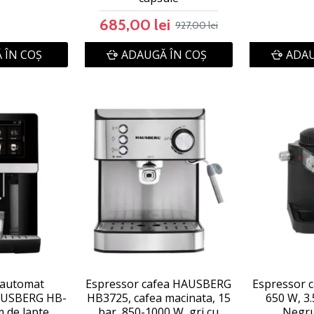
685,00 lei
927,00 lei
 ÎN COŞ
ADAUGĂ ÎN COŞ
ADAU
 automat
Espressor cafea HAUSBERG
Espressor 
HAUSBERG HB-
HB3725, cafea macinata, 15
650 W, 3.5
m de lapte
bar, 850-1000 W, gri cu
Negru