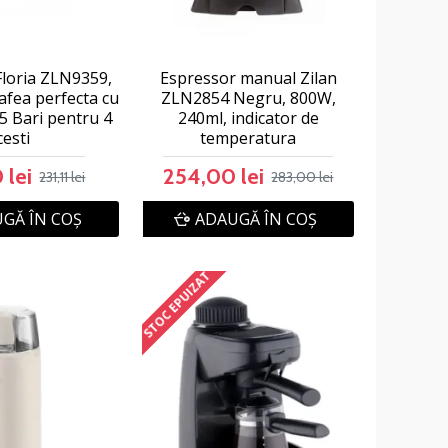
Floria ZLN9359,
Espressor manual Zilan
afea perfecta cu
ZLN2854 Negru, 800W,
5 Bari pentru 4
240ml, indicator de
cesti
temperatura
 lei
254,00 lei
231,11 lei
283,00 lei
GĂ ÎN COŞ
ADAUGĂ ÎN COŞ
STOC EPUIZAT