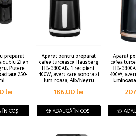
u preparat
Aparat pentru preparat
Aparat pe
a dublu Zilan
cafea turceasca Hausberg
cafea turc
ru, Putere
HB-3800AB, 1 recipient,
HB-3800AU
acitate 250-
400W, avertizare sonora si
400W, avert
ml
luminoasa, Alb/Negru
luminoasa
0 lei
186,00 lei
207
 ÎN COŞ
ADAUGĂ ÎN COŞ
ADAU