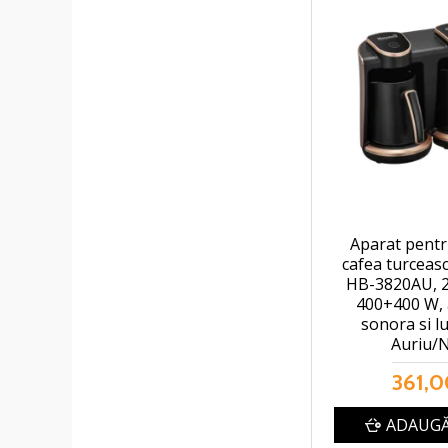
Aparat pentr
cafea turceas
HB-3820AU, 2 
400+400 W, 
sonora si l
Auriu/
361,0
ADAUGĂ