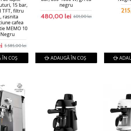
turi, 15 bar,
negru
215
l TFT, filtru
480,00 lei
 rasnita
601,00 lei
tiune cafea
ctie MEMO 10
, Negru
i
5.585,00 lei
 ÎN COŞ
ADAUGĂ ÎN COŞ
ADAU