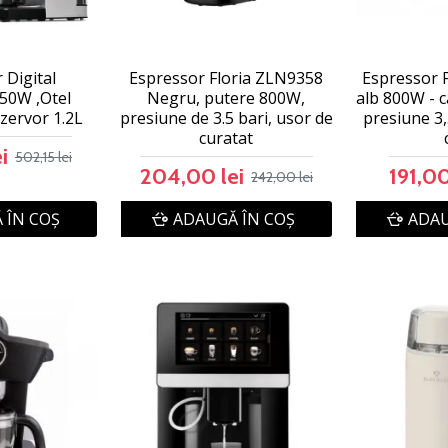
 Digital
Espressor Floria ZLN9358
Espressor 
50W ,Otel
Negru, putere 800W,
alb 800W - c
ezervor 1.2L
presiune de 3.5 bari, usor de
presiune 3,
curatat
i
502,15 lei
204,00 lei
191,00
242,00 lei
 ÎN COŞ
ADAUGĂ ÎN COŞ
ADAU