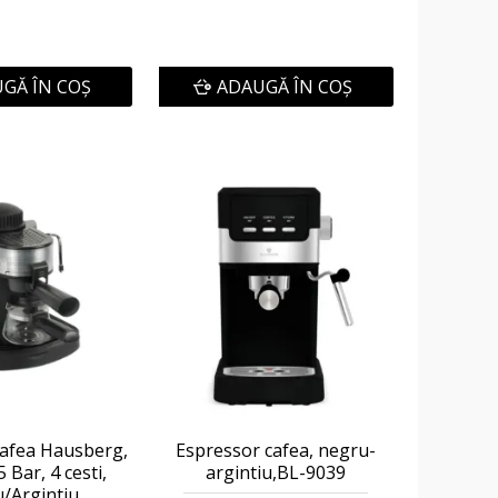
GĂ ÎN COŞ
ADAUGĂ ÎN COŞ
cafea Hausberg,
Espressor cafea, negru-
 Bar, 4 cesti,
argintiu,BL-9039
/Argintiu