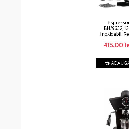
Espressor
BH/9622,13
Inoxidabil ,R
415,00 le
ADAUGĂ