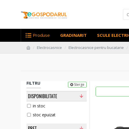
Produse
GRADINARIT
SCULE ELECTRI
Electrocasnice
Electrocasnice pentru bucatarie
FILTRU
Sterge
DISPONIBILITATE
in stoc
stoc epuizat
PRET