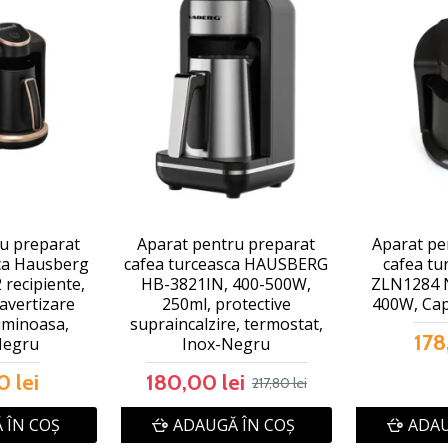
u preparat
Aparat pentru preparat
Aparat pe
ca Hausberg
cafea turceasca HAUSBERG
cafea tu
recipiente,
HB-3821IN, 400-500W,
ZLN1284 
avertizare
250ml, protective
400W, Cap
uminoasa,
supraincalzire, termostat,
178
Negru
Inox-Negru
0 lei
180,00 lei
217,80 lei
 ÎN COŞ
ADAUGĂ ÎN COŞ
ADAU