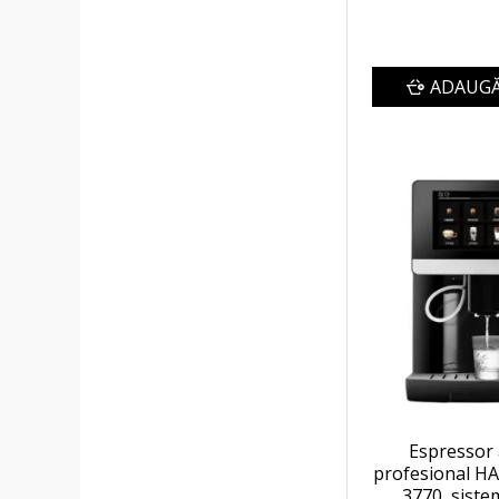
ADAUGĂ
Espressor
profesional 
3770, siste