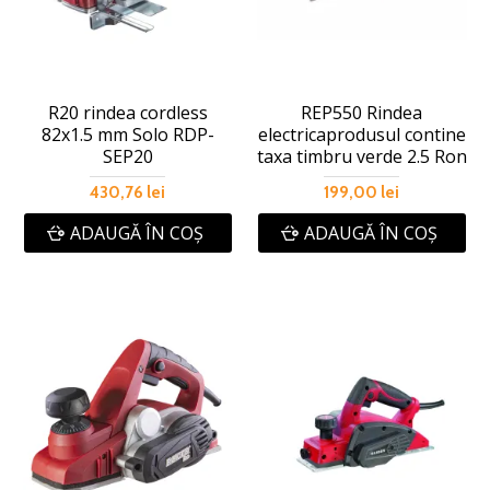
R20 rindea cordless
REP550 Rindea
82x1.5 mm Solo RDP-
electricaprodusul contine
SEP20
taxa timbru verde 2.5 Ron
430,76 lei
199,00 lei
ADAUGĂ ÎN COŞ
ADAUGĂ ÎN COŞ