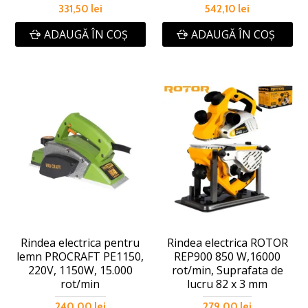
331,50 lei
542,10 lei
ADAUGĂ ÎN COŞ
ADAUGĂ ÎN COŞ
Rindea electrica pentru
Rindea electrica ROTOR
lemn PROCRAFT PE1150,
REP900 850 W,16000
220V, 1150W, 15.000
rot/min, Suprafata de
rot/min
lucru 82 x 3 mm
240,00 lei
279,00 lei