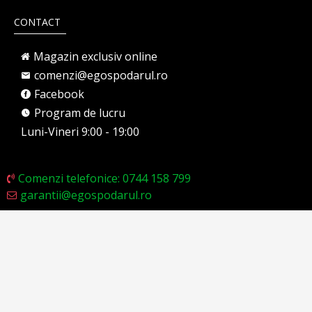
CONTACT
Magazin exclusiv online
comenzi@egospodarul.ro
Facebook
Program de lucru
Luni-Vineri 9:00 - 19:00
Comenzi telefonice: 0744 158 799
garantii@egospodarul.ro
Made with
♥
in Romania · Proudly powered by eGospodarul.ro · Toate drepturile
rezervate