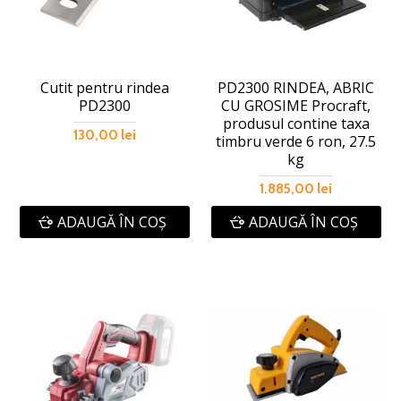
Cutit pentru rindea
PD2300 RINDEA, ABRIC
PD2300
CU GROSIME Procraft,
produsul contine taxa
130,00 lei
timbru verde 6 ron, 27.5
kg
1.885,00 lei
ADAUGĂ ÎN COŞ
ADAUGĂ ÎN COŞ