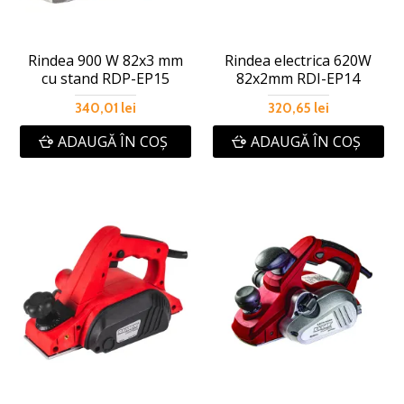
Rindea 900 W 82x3 mm
Rindea electrica 620W
cu stand RDP-EP15
82х2mm RDI-EP14
340,01 lei
320,65 lei
ADAUGĂ ÎN COŞ
ADAUGĂ ÎN COŞ