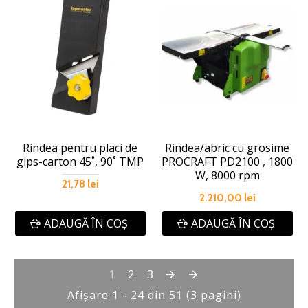
Rindea pentru placi de
Rindea/abric cu grosime
gips-carton 45˚, 90˚ TMP
PROCRAFT PD2100 , 1800
W, 8000 rpm
21,78 lei
2.210,00 lei
ADAUGĂ ÎN COŞ
ADAUGĂ ÎN COŞ
1
2
3
Afişare 1 - 24 din 51 (3 pagini)