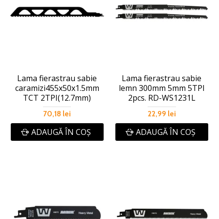
Lama fierastrau sabie
Lama fierastrau sabie
caramizi455x50x1.5mm
lemn 300mm 5mm 5TPI
TCT 2TPI(12.7mm)
2pcs. RD-WS1231L
70,18 lei
22,99 lei
ADAUGĂ ÎN COŞ
ADAUGĂ ÎN COŞ