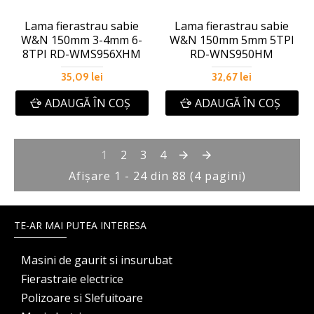
Lama fierastrau sabie
Lama fierastrau sabie
W&N 150mm 3-4mm 6-
W&N 150mm 5mm 5TPI
8TPI RD-WMS956XHM
RD-WNS950HM
35,09 lei
32,67 lei
ADAUGĂ ÎN COŞ
ADAUGĂ ÎN COŞ
1
2
3
4
Afişare 1 - 24 din 88 (4 pagini)
TE-AR MAI PUTEA INTERESA
Masini de gaurit si insurubat
Fierastraie electrice
Polizoare si Slefuitoare