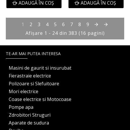
ADAUGĂ ÎN COŞ
ADAUGĂ ÎN COŞ
1
2
3
4
5
6
7
8
9
Afişare 1 - 24 din 383 (16 pagini)
TE-AR MAI PUTEA INTERESA
Masini de gaurit si insurubat
Fierastraie electrice
Polizoare si Slefuitoare
Mori electrice
Coase electrice si Motocoase
Pompe apa
Zdrobitori Struguri
Aparate de sudura