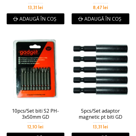
13,31 lei
8,47 lei
ADAUGĂ ÎN COŞ
ADAUGĂ ÎN COŞ
10pcs/Set biti S2 PH-
5pcs/Set adaptor
3x50mm GD
magnetic pt biti GD
12,10 lei
13,31 lei