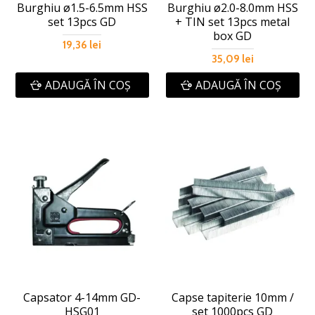
Burghiu ø1.5-6.5mm HSS
Burghiu ø2.0-8.0mm HSS
set 13pcs GD
+ TIN set 13pcs metal
box GD
19,36 lei
35,09 lei
ADAUGĂ ÎN COŞ
ADAUGĂ ÎN COŞ
Capsator 4-14mm GD-
Capse tapiterie 10mm /
HSG01
set 1000pcs GD