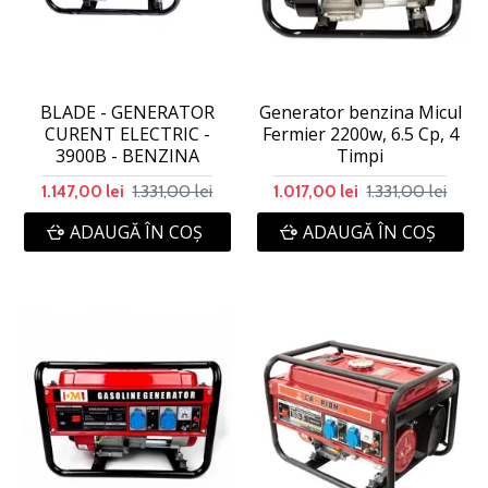
BLADE - GENERATOR
Generator benzina Micul
CURENT ELECTRIC -
Fermier 2200w, 6.5 Cp, 4
3900B - BENZINA
Timpi
1.331,00 lei
1.331,00 lei
1.147,00 lei
1.017,00 lei
ADAUGĂ ÎN COŞ
ADAUGĂ ÎN COŞ