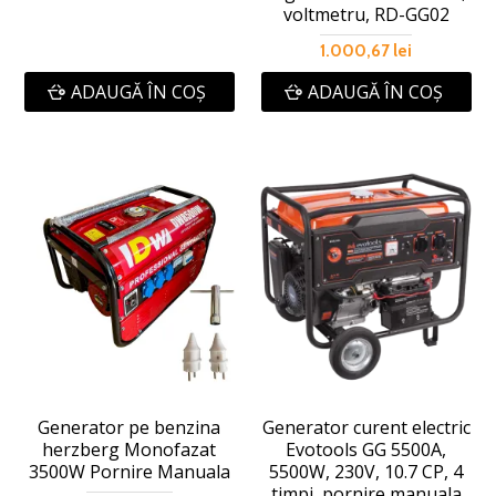
voltmetru, RD-GG02
1.000,67 lei
ADAUGĂ ÎN COŞ
ADAUGĂ ÎN COŞ
Generator pe benzina
Generator curent electric
herzberg Monofazat
Evotools GG 5500A,
3500W Pornire Manuala
5500W, 230V, 10.7 CP, 4
timpi, pornire manuala