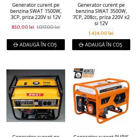
Generator curent pe
Generator curent pe
benzina SWAT 1500W,
benzina SWAT 3500W,
3CP, priza 220V si 12V
7CP, 208cc, priza 220V x2
si 12V
1.017,00 lei
850,00 lei
1.424,00 lei
ADAUGĂ ÎN COŞ
ADAUGĂ ÎN COŞ