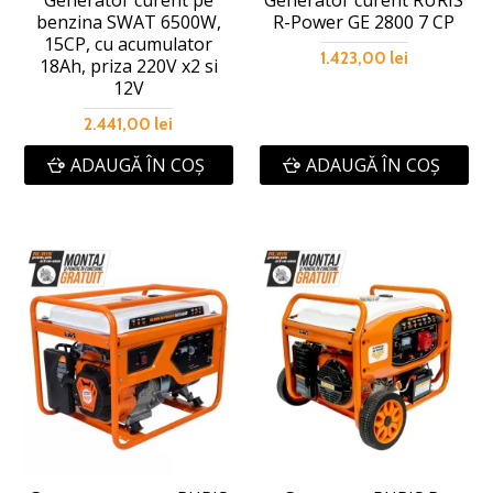
Generator curent pe
Generator curent RURIS
benzina SWAT 6500W,
R-Power GE 2800 7 CP
15CP, cu acumulator
1.423,00 lei
18Ah, priza 220V x2 si
12V
2.441,00 lei
ADAUGĂ ÎN COŞ
ADAUGĂ ÎN COŞ