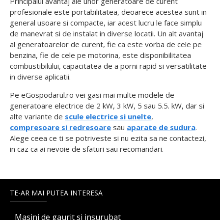
Principalul avantaj ale unor generatoare de curent
profesionale este portabilitatea, deoarece acestea sunt in
general usoare si compacte, iar acest lucru le face simplu
de manevrat si de instalat in diverse locatii. Un alt avantaj
al generatoarelor de curent, fie ca este vorba de cele pe
benzina, fie de cele pe motorina, este disponibilitatea
combustibilului, capacitatea de a porni rapid si versatilitate
in diverse aplicatii.
Pe eGospodarul.ro vei gasi mai multe modele de
generatoare electrice de 2 kW, 3 kW, 5 sau 5.5. kW, dar si
alte variante de
scule electrice si unelte
,
compresoare si redresoare
sau
aparate de sudura
.
Alege ceea ce ti se potriveste si nu ezita sa ne contactezi,
in caz ca ai nevoie de sfaturi sau recomandari.
TE-AR MAI PUTEA INTERESA
Masini de gaurit si insurubat