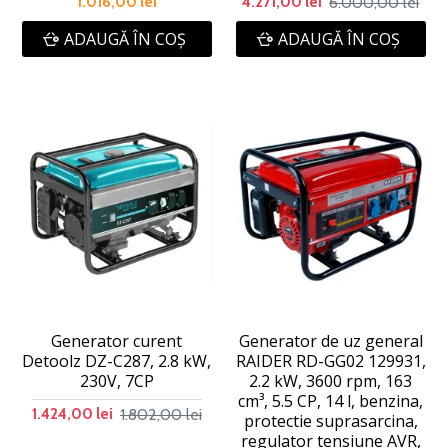
6.000,00 lei
1.016,00 lei
4.271,00 lei
ADAUGĂ ÎN COŞ
ADAUGĂ ÎN COŞ
Generator curent
Generator de uz general
Detoolz DZ-C287, 2.8 kW,
RAIDER RD-GG02 129931,
230V, 7CP
2.2 kW, 3600 rpm, 163
cm³, 5.5 CP, 14 l, benzina,
1.802,00 lei
1.424,00 lei
protectie suprasarcina,
regulator tensiune AVR,