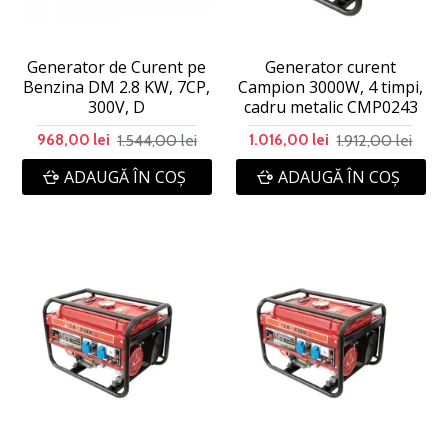
Generator de Curent pe
Generator curent
Benzina DM 2.8 KW, 7CP,
Campion 3000W, 4 timpi,
300V, D
cadru metalic CMP0243
1.544,00 lei
1.912,00 lei
968,00 lei
1.016,00 lei
ADAUGĂ ÎN COŞ
ADAUGĂ ÎN COŞ