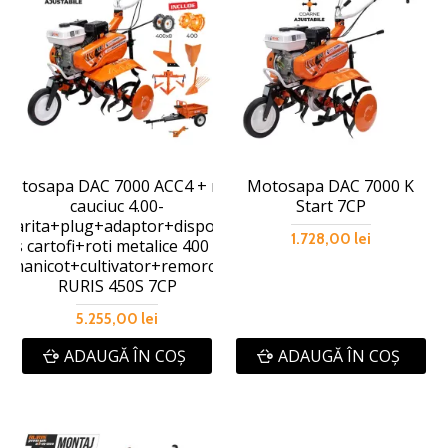
Motosapa DAC 7000 ACC4 + roti
Motosapa DAC 7000 K
cauciuc 4.00-
Start 7CP
+rarita+plug+adaptor+dispozitiv
1.728,00 lei
cos cartofi+roti metalice 400 fara
manicot+cultivator+remorca
RURIS 450S 7CP
5.255,00 lei
ADAUGĂ ÎN COŞ
ADAUGĂ ÎN COŞ