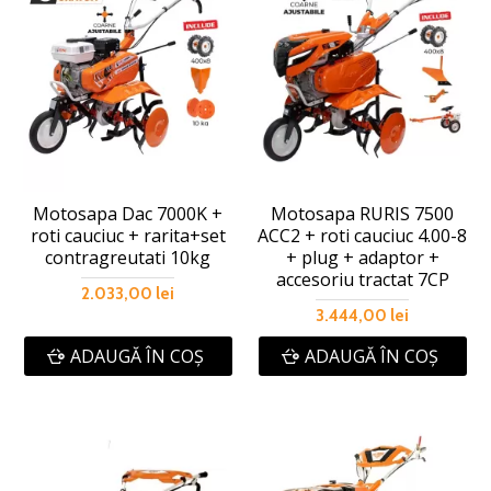
Motosapa Dac 7000K +
Motosapa RURIS 7500
roti cauciuc + rarita+set
ACC2 + roti cauciuc 4.00-8
contragreutati 10kg
+ plug + adaptor +
accesoriu tractat 7CP
2.033,00 lei
3.444,00 lei
ADAUGĂ ÎN COŞ
ADAUGĂ ÎN COŞ