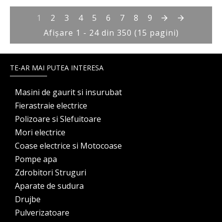
1
2
3
4
5
6
7
8
9
Afişare 1 - 24 din 350 (15 pagini)
TE-AR MAI PUTEA INTERESA
Masini de gaurit si insurubat
Fierastraie electrice
Polizoare si Slefuitoare
Mori electrice
Coase electrice si Motocoase
Pompe apa
Zdrobitori Struguri
Aparate de sudura
Drujbe
Pulverizatoare