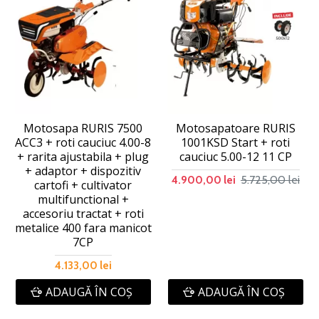
Motosapa RURIS 7500
Motosapatoare RURIS
ACC3 + roti cauciuc 4.00-8
1001KSD Start + roti
+ rarita ajustabila + plug
cauciuc 5.00-12 11 CP
+ adaptor + dispozitiv
5.725,00 lei
4.900,00 lei
cartofi + cultivator
multifunctional +
accesoriu tractat + roti
metalice 400 fara manicot
7CP
4.133,00 lei
ADAUGĂ ÎN COŞ
ADAUGĂ ÎN COŞ