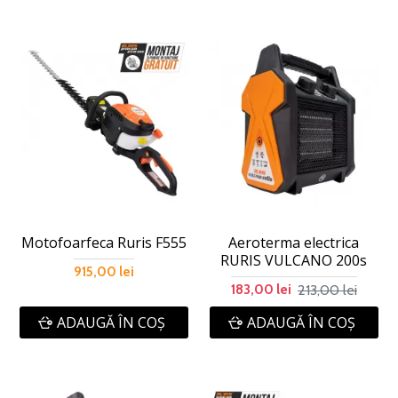
Motofoarfeca Ruris F555
Aeroterma electrica
RURIS VULCANO 200s
915,00 lei
213,00 lei
183,00 lei
ADAUGĂ ÎN COŞ
ADAUGĂ ÎN COŞ