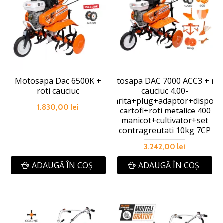
Motosapa Dac 6500K +
Motosapa DAC 7000 ACC3 + rot
roti cauciuc
cauciuc 4.00-
8+rarita+plug+adaptor+dispozit
1.830,00 lei
scos cartofi+roti metalice 400 fa
manicot+cultivator+set
contragreutati 10kg 7CP
3.242,00 lei
ADAUGĂ ÎN COŞ
ADAUGĂ ÎN COŞ