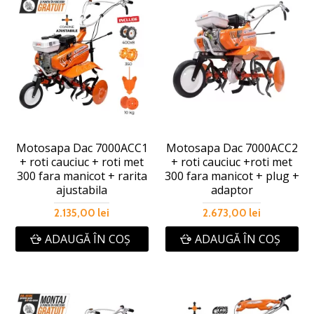
Motosapa Dac 7000ACC1
Motosapa Dac 7000ACC2
+ roti cauciuc + roti met
+ roti cauciuc +roti met
300 fara manicot + rarita
300 fara manicot + plug +
ajustabila
adaptor
2.135,00 lei
2.673,00 lei
ADAUGĂ ÎN COŞ
ADAUGĂ ÎN COŞ