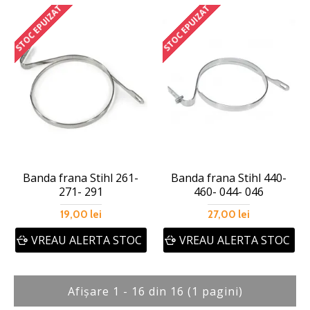
STOC EPUIZAT
STOC EPUIZAT
Banda frana Stihl 261-
Banda frana Stihl 440-
271- 291
460- 044- 046
19,00 lei
27,00 lei
VREAU ALERTA STOC
VREAU ALERTA STOC
Afişare 1 - 16 din 16 (1 pagini)