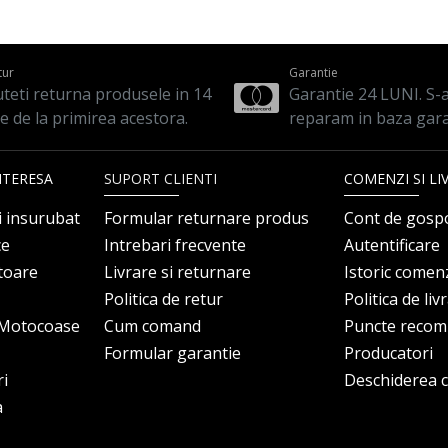
tur
Garantie
teti returna produsele in 14
Garantie 24 LUNI. S-a 
le de la primirea acestora.
reparam in baza gara
NTERESA
SUPORT CLIENTI
COMENZI SI LI
i insurubat
Formular returnare produs
Cont de gosp
ce
Intrebari frecvente
Autentificare
itoare
Livrare si returnare
Istoric comen
Politica de retur
Politica de liv
i Motocoase
Cum comand
Puncte reco
Formular garantie
Producatori
ri
Deschiderea co
a