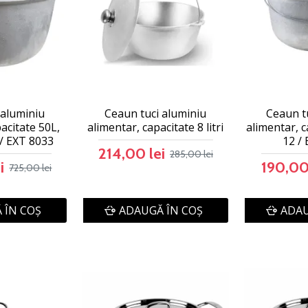
 aluminiu
Ceaun tuci aluminiu
Ceaun t
acitate 50L,
alimentar, capacitate 8 litri
alimentar, c
/ EXT 8033
12 /
214,00 lei
285,00 lei
i
190,00
725,00 lei
 ÎN COŞ
ADAUGĂ ÎN COŞ
ADAU