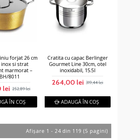
iniu forjat 26 cm
Cratita cu capac Berlinger
inox si strat
Gourmet Line 30cm, otel
nt marmorat –
inoxidabil, 15.5l
 BH/8011
264,00 lei
319,44 lei
 lei
252,89 lei
GĂ ÎN COŞ
ADAUGĂ ÎN COŞ
Afişare 1 - 24 din 119 (5 pagini)