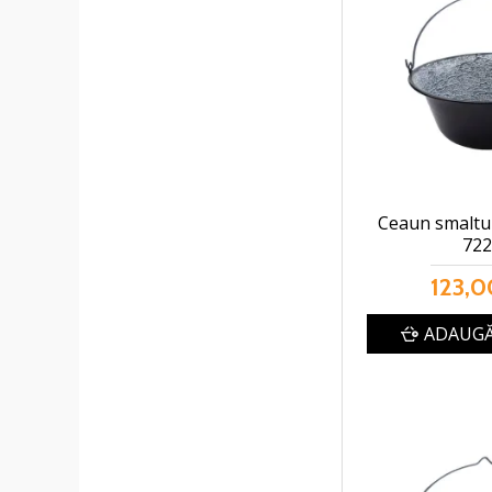
Ceaun smaltui
72
123,0
ADAUGĂ