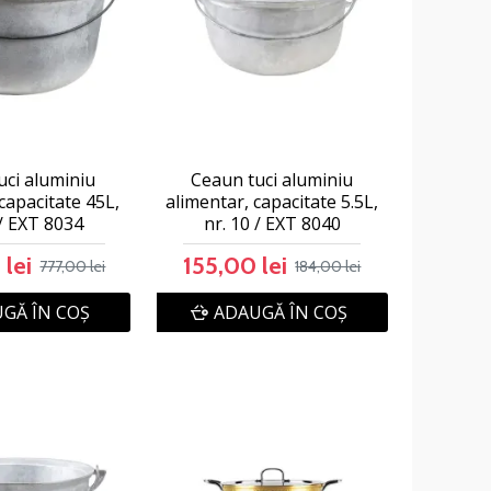
uci aluminiu
Ceaun tuci aluminiu
capacitate 45L,
alimentar, capacitate 5.5L,
 / EXT 8034
nr. 10 / EXT 8040
lei
155,00 lei
777,00 lei
184,00 lei
GĂ ÎN COŞ
ADAUGĂ ÎN COŞ