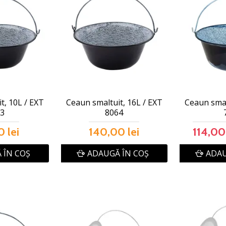
t, 10L / EXT
Ceaun smaltuit, 16L / EXT
Ceaun smal
23
8064
0 lei
140,00 lei
114,00 
 ÎN COŞ
ADAUGĂ ÎN COŞ
ADAU