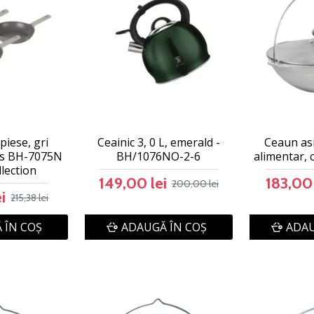
 piese, gri
Ceainic 3, 0 L, emerald -
Ceaun asi
us BH-7075N
BH/1076NO-2-6
alimentar, c
lection
149,00 lei
183,00 
200,00 lei
i
215,38 lei
 ÎN COŞ
ADAUGĂ ÎN COŞ
ADAU