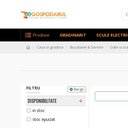
Produse
GRADINARIT
SCULE ELECTRI
Casa si gradina
Bucatarie & Servire
Oale si cra
FILTRU
Sterge
DISPONIBILITATE
in stoc
stoc epuizat