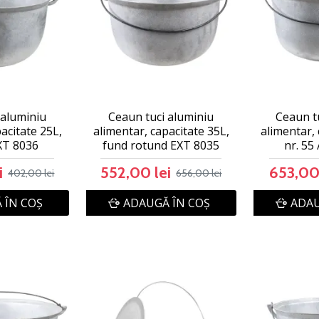
 aluminiu
Ceaun tuci aluminiu
Ceaun t
acitate 25L,
alimentar, capacitate 35L,
alimentar, 
EXT 8036
fund rotund EXT 8035
nr. 55
i
552,00 lei
653,00 
402,00 lei
656,00 lei
 ÎN COŞ
ADAUGĂ ÎN COŞ
ADAU