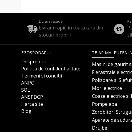
Livrare rapida
Re
Livram rapid in toata tara din
Pu
stocuri proprii.
zi
EGOSPODARUL
TE-AR MAI PUTEA I
Despre noi
Masini de gaurit s
Politica de confidentialitate
Fierastraie electri
Termeni si conditii
Polizoare si Slefu
ANPC
Mori electrice
SOL
Coase electrice s
ANSPDCP
Harta site
Pompe apa
Blog
Zdrobitori Strugu
Aparate de sudur
Drujbe