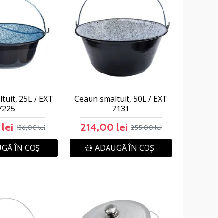
tuit, 25L / EXT
Ceaun smaltuit, 50L / EXT
7225
7131
lei
214,00 lei
136,00 lei
255,00 lei
GĂ ÎN COŞ
ADAUGĂ ÎN COŞ