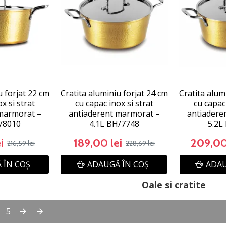
u forjat 22 cm
Cratita aluminiu forjat 24 cm
Cratita alum
x si strat
cu capac inox si strat
cu capac 
marmorat –
antiaderent marmorat –
antiadere
/8010
4.1L BH/7748
5.2L
i
189,00 lei
209,00
216,59 lei
228,69 lei
 ÎN COŞ
ADAUGĂ ÎN COŞ
ADAU
Oale si cratite
5