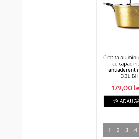
Cratita alumini
cu capac ino
antiaderent 
3.3L BH
179,00 le
ADAUGĂ
1
2
3
4