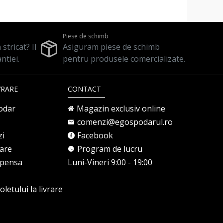
Piese de schimb
stricat? Il
Asiguram piese de schimb
ntiei.
pentru produsele comercializate.
VRARE
CONTACT
odar
Magazin exclusiv online
comenzi@egospodarul.ro
zi
Facebook
rare
Program de lucru
mpensa
Luni-Vineri 9:00 - 19:00
letului la livrare