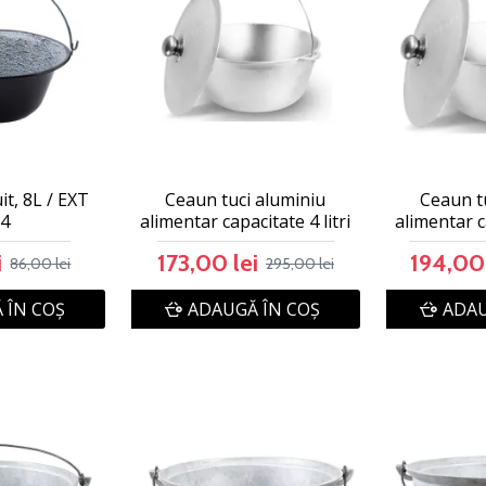
t, 8L / EXT
Ceaun tuci aluminiu
Ceaun t
84
alimentar capacitate 4 litri
alimentar ca
i
173,00 lei
194,00 
86,00 lei
295,00 lei
 ÎN COŞ
ADAUGĂ ÎN COŞ
ADAU