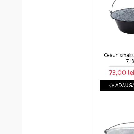
Ceaun smaltui
71
73,00 le
ADAUGĂ