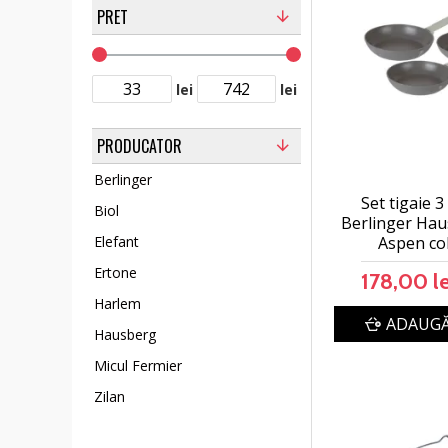
PRET
lei
lei
PRODUCATOR
Berlinger
Set tigaie 3
Biol
Berlinger Ha
Aspen col
Elefant
Ertone
178,00 le
Harlem
ADAUGĂ
Hausberg
Micul Fermier
Zilan