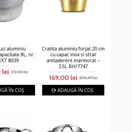
uci aluminiu
Cratita aluminiu forjat 20 cm
apacitate 8L, nr.
cu capac inox si strat
 EXT 8039
antiaderent marmorat –
2.5L BH/7747
 lei
172,00 lei
169,00 lei
204,49 lei
GĂ ÎN COŞ
ADAUGĂ ÎN COŞ