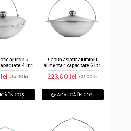
atic aluminiu
Ceaun asiatic aluminiu
apacitate 4 litri
alimentar, capacitate 6 litri
lei
223,00 lei
255,00 lei
306,00 lei
GĂ ÎN COŞ
ADAUGĂ ÎN COŞ