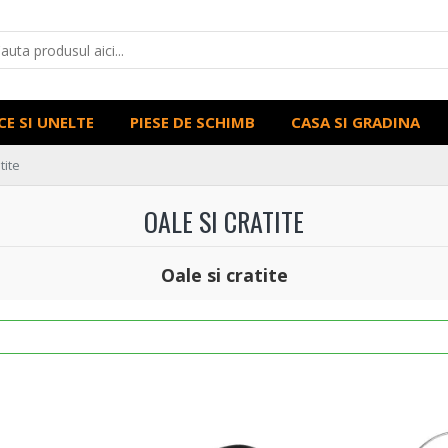
CE SI UNELTE
PIESE DE SCHIMB
CASA SI GRADINA
tite
OALE SI CRATITE
Oale si cratite