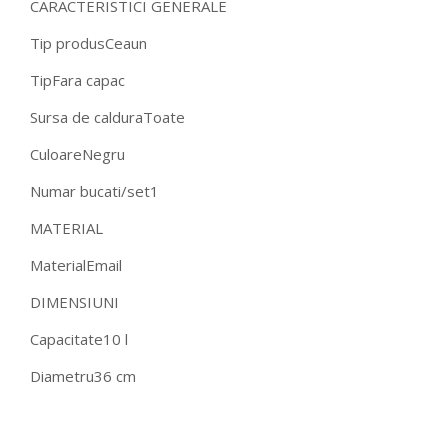
CARACTERISTICI GENERALE
Tip produs
Ceaun
Tip
Fara capac
Sursa de caldura
Toate
Culoare
Negru
Numar bucati/set
1
MATERIAL
Material
Email
DIMENSIUNI
Capacitate
10 l
Diametru
36 cm