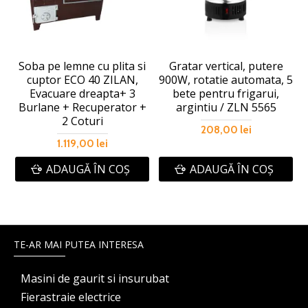
Soba pe lemne cu plita si
Gratar vertical, putere
cuptor ECO 40 ZILAN,
900W, rotatie automata, 5
Evacuare dreapta+ 3
bete pentru frigarui,
Burlane + Recuperator +
argintiu / ZLN 5565
2 Coturi
208,00 lei
1.119,00 lei
ADAUGĂ ÎN COŞ
ADAUGĂ ÎN COŞ
TE-AR MAI PUTEA INTERESA
Masini de gaurit si insurubat
Fierastraie electrice