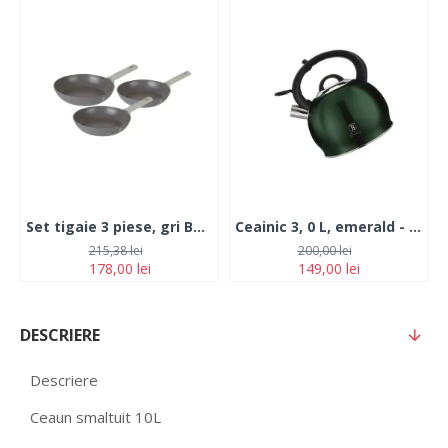
Set tigaie 3 piese, gri Berlinger Haus BH-7075N Aspen collection
Ceainic 3, 0 L, emerald - BH/1076NO-2-6
215,38 lei
200,00 lei
178,00 lei
149,00 lei
DESCRIERE
Descriere
Ceaun smaltuit 10L