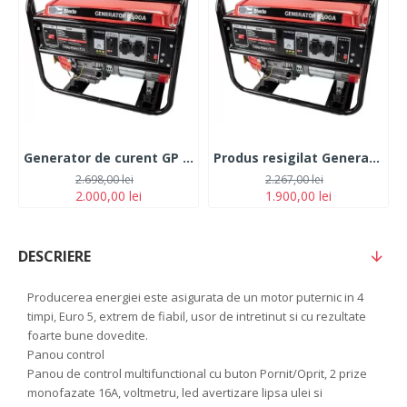
Generator de curent GP 6500, cu motor de 13 CP, putere maxima 5.5Kw Monofazat
Produs resigilat Generator de curent GP 6500, cu motor de 13 CP, putere maxima 5.5Kw Monofazat
2.698,00 lei
2.267,00 lei
2.000,00 lei
1.900,00 lei
DESCRIERE
Producerea energiei este asigurata de un motor puternic in 4
timpi, Euro 5, extrem de fiabil, usor de intretinut si cu rezultate
foarte bune dovedite.
Panou control
Panou de control multifunctional cu buton Pornit/Oprit, 2 prize
monofazate 16A, voltmetru, led avertizare lipsa ulei si