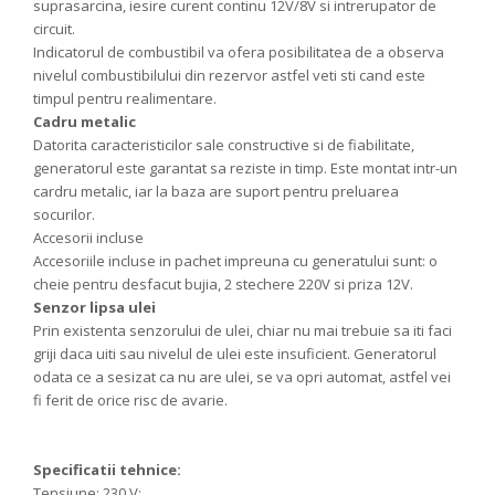
suprasarcina, iesire curent continu 12V/8V si intrerupator de
circuit.
Indicatorul de combustibil va ofera posibilitatea de a observa
nivelul combustibilului din rezervor astfel veti sti cand este
timpul pentru realimentare.
Cadru metalic
Datorita caracteristicilor sale constructive si de fiabilitate,
generatorul este garantat sa reziste in timp. Este montat intr-un
cardru metalic, iar la baza are suport pentru preluarea
socurilor.
Accesorii incluse
Accesoriile incluse in pachet impreuna cu generatului sunt: o
cheie pentru desfacut bujia, 2 stechere 220V si priza 12V.
Senzor lipsa ulei
Prin existenta senzorului de ulei, chiar nu mai trebuie sa iti faci
griji daca uiti sau nivelul de ulei este insuficient. Generatorul
odata ce a sesizat ca nu are ulei, se va opri automat, astfel vei
fi ferit de orice risc de avarie.
Specificatii tehnice:
Tensiune: 230 V;