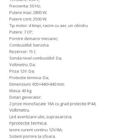
Frecventa: 50 Hz;
Putere max: 2800 W;
Putere cont: 2500 W;
Tip motor: 4 timpi, racire cu aer, un cilindru
Putere: 7 CP;
Pornire demaror mecanic;
Combustibil: benzina
Rezervor: 15 l;
Sonda nivel combustibil: Da;
Voltmetru: Da;
Priza 12V: Da;
Protectie termica: Da;
Dimensiuni: 605×440×440 mm;
Masa: 40 kg.
Dotari generator:
2 prize monofazate 16A cu grad protectie IP44;
Voltmetru
Led avertizare ulei, suprasarcina;
protectie termica;
P
Iesire curent continu 12V/8A;
Sistem pornire la sfoara.