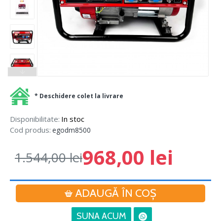
* Deschidere colet la livrare
Disponibilitate:
In stoc
Cod produs:
egodm8500
968,00 lei
1.544,00 lei
ADAUGĂ ÎN COŞ
SUNA ACUM