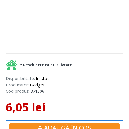
* Deschidere colet la livrare
Disponibilitate:
In stoc
Producator:
Gadget
Cod produs:
371306
6,05 lei
ADAUGĂ ÎN COŞ