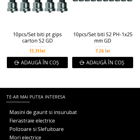
10pcs/Set biti pt gips
10pcs/Set biti S2 PH-1x25
carton S2 GD
mm GD
13,31 lei
7,26 lei
ADAUGĂ ÎN COŞ
ADAUGĂ ÎN COŞ
TE-AR MAI PUTEA INTERESA
Masini de gaurit si insurubat
Fierastraie electrice
Polizoare si Slefuitoare
Mori electrice