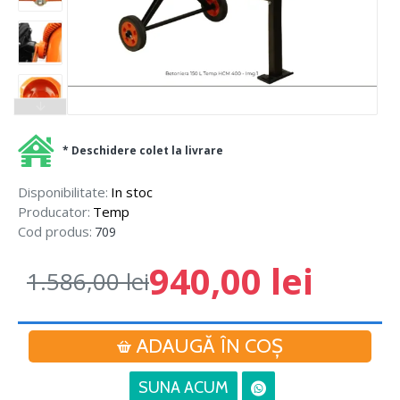
* Deschidere colet la livrare
Disponibilitate:
In stoc
Producator:
Temp
Cod produs:
709
940,00 lei
1.586,00 lei
ADAUGĂ ÎN COŞ
SUNA ACUM