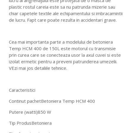
lucru al angrenajului este protejata de o masca de
plastic rostul careia este sa nu patrunda mizerie sau
chiar capetele textile ale echipamentului si imbracamintii
de lucru. Fapt care poate rezulta in accidentari grave.
Cea mai importanta parte a modelului de betoniera
Temp HCM 400 de 150L este motorul cu transmisie
prin curea care se conecteaza usor la axul cuvei si este
izolat ermetic pentru a preveni patrunderea umezelii.
VEzi mai jos detaliile tehnice.
Caracteristici
Continut pachet
Betoniera Temp HCM 400
Putere (watti)
850 W
Tip Produs
Betoniera