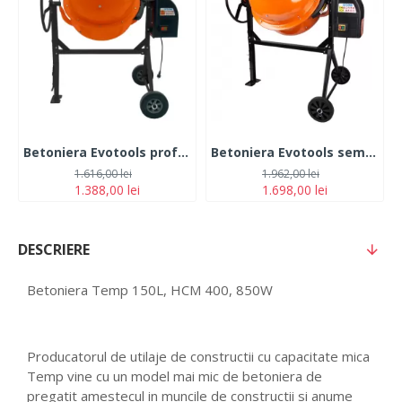
Betoniera Evotools profesionala , 800 W, 160 L, 32 RPM, 240 V, 37 cm diametru gura incarcare cuva, bi-material fonta si otel
Betoniera Evotools semi-profesionala, 800 W, 200l, 32 RPM, corona fonta
1.616,00 lei
1.962,00 lei
1.388,00 lei
1.698,00 lei
DESCRIERE
Betoniera Temp 150L, HCM 400, 850W
Producatorul de utilaje de constructii cu capacitate mica
Temp vine cu un model mai mic de betoniera de
pregatit amestecul in muncile de constructii si anume