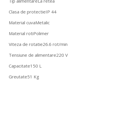
Tip alimentare
La retea
Clasa de protectie
IP 44
Material cuva
Metalic
Material roti
Polimer
Viteza de rotatie
26.6 rot/min
Tensiune de alimentare
220 V
Capacitate
150 L
Greutate
51 Kg