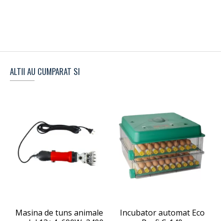
ALTII AU CUMPARAT SI
S
Masina de tuns animale
Incubator automat Eco