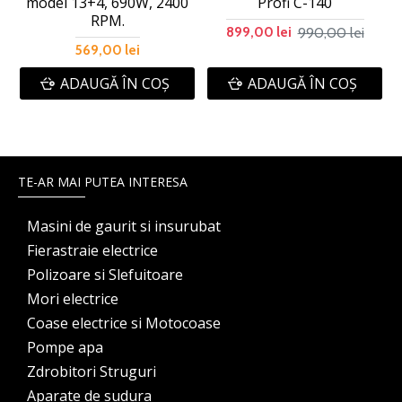
model 13+4, 690W, 2400
Profi C-140
RPM.
990,00 lei
899,00 lei
569,00 lei
ADAUGĂ ÎN COŞ
ADAUGĂ ÎN COŞ
TE-AR MAI PUTEA INTERESA
Masini de gaurit si insurubat
Fierastraie electrice
Polizoare si Slefuitoare
Mori electrice
Coase electrice si Motocoase
Pompe apa
Zdrobitori Struguri
Aparate de sudura