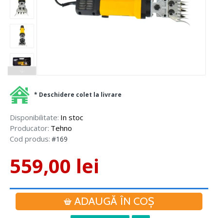
* Deschidere colet la livrare
Disponibilitate:
In stoc
Producator:
Tehno
Cod produs:
#169
559,00 lei
ADAUGĂ ÎN COŞ