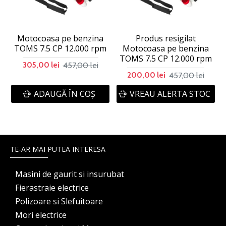
Motocoasa pe benzina
Produs resigilat
TOMS 7.5 CP 12.000 rpm
Motocoasa pe benzina
T
TOMS 7.5 CP 12.000 rpm
457,00 lei
305,00 lei
457,00 lei
200,00 lei
ADAUGĂ ÎN COŞ
VREAU ALERTA STOC
TE-AR MAI PUTEA INTERESA
Masini de gaurit si insurubat
Fierastraie electrice
Polizoare si Slefuitoare
Mori electrice