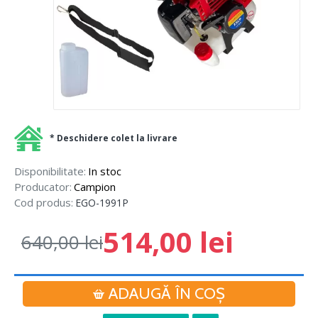
* Deschidere colet la livrare
Disponibilitate:
In stoc
Producator:
Campion
Cod produs:
EGO-1991P
514,00 lei
640,00 lei
ADAUGĂ ÎN COŞ