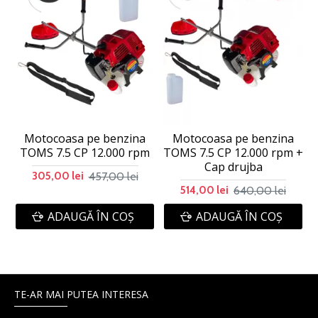
Motocoasa pe benzina
Motocoasa pe benzina
TOMS 7.5 CP 12.000 rpm
TOMS 7.5 CP 12.000 rpm +
T
Cap drujba
457,00 lei
305,00 lei
640,00 lei
514,00 lei
ADAUGĂ ÎN COŞ
ADAUGĂ ÎN COŞ
TE-AR MAI PUTEA INTERESA