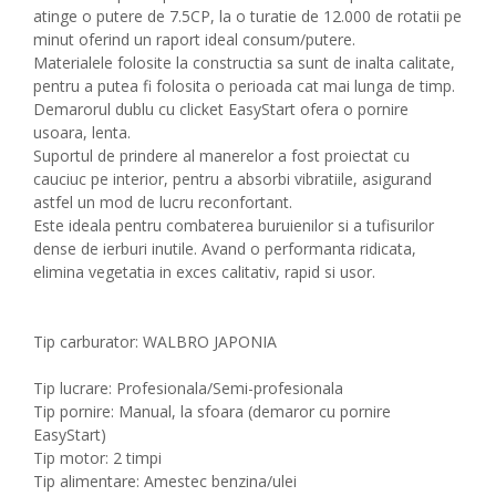
atinge o putere de 7.5CP, la o turatie de 12.000 de rotatii pe
minut oferind un raport ideal consum/putere.
Materialele folosite la constructia sa sunt de inalta calitate,
pentru a putea fi folosita o perioada cat mai lunga de timp.
Demarorul dublu cu clicket EasyStart ofera o pornire
usoara, lenta.
Suportul de prindere al manerelor a fost proiectat cu
cauciuc pe interior, pentru a absorbi vibratiile, asigurand
astfel un mod de lucru reconfortant.
Este ideala pentru combaterea buruienilor si a tufisurilor
dense de ierburi inutile. Avand o performanta ridicata,
elimina vegetatia in exces calitativ, rapid si usor.
Tip carburator: WALBRO JAPONIA
Tip lucrare: Profesionala/Semi-profesionala
Tip pornire: Manual, la sfoara (demaror cu pornire
EasyStart)
Tip motor: 2 timpi
Tip alimentare: Amestec benzina/ulei