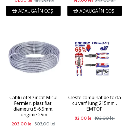
182,00 lei
242,00 lei
101,00 lei
143,00 lei
ADAUGĂ ÎN COŞ
ADAUGĂ ÎN COŞ
Cablu otel zincat Micul
Cleste combinat de forta
Fermier, plastifiat,
cu varf lung 215mm ,
diametru 5-6.5mm,
EMTOP
lungime 25m
102,00 lei
82,00 lei
303,00 lei
203,00 lei