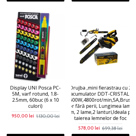
Display UNI Posca PC-
Drujba ,mini fierastrau cu 2
5M, varf rotund, 1.8-
acumulator DDT-CRISTAL,
2.5mm, 60buc (6 x 10
48V,1600W,4800rot/min,5A,Brushl
culori)
Motor fără perii, Lungimea lamei
405mm, 2 lame,2 lanturi,Ideala pe
1.130,00 lei
950,00 lei
taierea lemnelor de foc
699,38 lei
578,00 lei