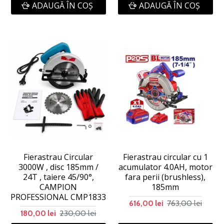
ADAUGĂ ÎN COŞ
ADAUGĂ ÎN COŞ
Fierastrau Circular
Fierastrau circular cu 1
3000W , disc 185mm /
acumulator 4.0AH, motor
24T , taiere 45/90°,
fara perii (brushless),
CAMPION
185mm
PROFESSIONAL CMP1833
763,00 lei
616,00 lei
230,00 lei
180,00 lei