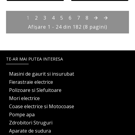
1
2
3
4
5
6
7
8
Afişare 1 - 24 din 182 (8 pagini)
TE-AR MAI PUTEA INTERESA
Masini de gaurit si insurubat
Fierastraie electrice
Polizoare si Slefuitoare
Mori electrice
Coase electrice si Motocoase
Pompe apa
Zdrobitori Struguri
Aparate de sudura