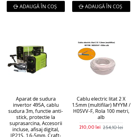
ADAUGĂ ÎN COŞ
ADAUGĂ ÎN COŞ
Aparat de sudura
Cablu electric litat 2 X
invertor 495A, cablu
1.5mm (multifilar) MYYM /
sudura 3m, functie anti-
H05VV-F, Rola 100 metri,
stick, protectie la
alb
suprasarcina, Accesorii
254,10 lei
210,00 lei
incluse, afisaj digital,
IP21S, 1.6-5mm, Craft-