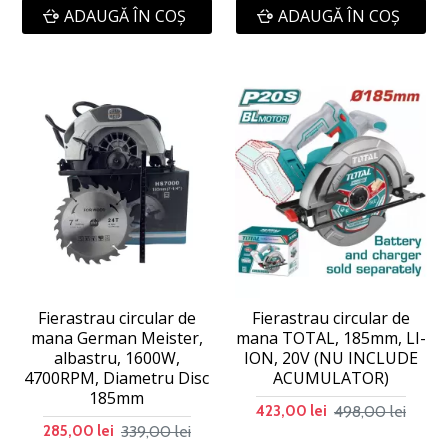
ADAUGĂ ÎN COŞ
ADAUGĂ ÎN COŞ
Fierastrau circular de
Fierastrau circular de
mana German Meister,
mana TOTAL, 185mm, LI-
albastru, 1600W,
ION, 20V (NU INCLUDE
4700RPM, Diametru Disc
ACUMULATOR)
185mm
498,00 lei
423,00 lei
339,00 lei
285,00 lei