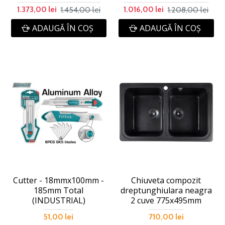
1.454,00 lei
1.208,00 lei
1.373,00 lei
1.016,00 lei
ADAUGĂ ÎN COŞ
ADAUGĂ ÎN COŞ
Cutter - 18mmx100mm -
Chiuveta compozit
185mm Total
dreptunghiulara neagra
(INDUSTRIAL)
2 cuve 775x495mm
51,00 lei
710,00 lei