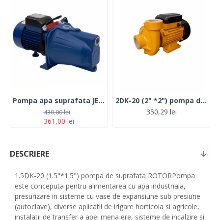
Pompa apa suprafata JET 100L Micul Fermier, 1500 W, 42 m
2DK-20 (2" *2") pompa de suprafata ROTOR, produsul contine taxa TV 5.5 lei
350,29 lei
430,00 lei
361,00 lei
DESCRIERE
1.5DK-20 (1.5"*1.5") pompa de suprafata ROTORPompa
este conceputa pentru alimentarea cu apa industriala,
presurizare in sisteme cu vase de expansiune sub presiune
(autoclave), diverse aplicatii de irigare horticola si agricole,
instalatii de transfer a apei menajere, sisteme de incalzire si