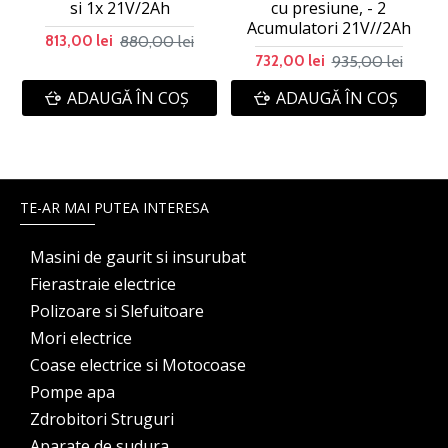
si 1x 21V/2Ah
cu presiune, - 2
Acumulatori 21V//2Ah
880,00 lei
813,00 lei
935,00 lei
732,00 lei
ADAUGĂ ÎN COŞ
ADAUGĂ ÎN COŞ
TE-AR MAI PUTEA INTERESA
Masini de gaurit si insurubat
Fierastraie electrice
Polizoare si Slefuitoare
Mori electrice
Coase electrice si Motocoase
Pompe apa
Zdrobitori Struguri
Aparate de sudura