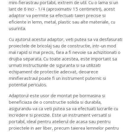
mini-fierastrau portabil, extrem de util. Cu o lama si un
lant de 6 inci - 1/4 (aproximativ 15 centimetri), acest
adaptor va permite sa efectuati taieri precise si
eficiente in lemn, metal, plastic sau alte materiale, cu
usurinta.
Cu ajutorul acestui adaptor, veti putea sa va desfasurati
proiectele de bricolaj sau de constructie, intr-un mod
mai rapid si mai precis, fara a fi nevoie sa achizitionati o
drujba separata. Cu toate acestea, este important sa
urmati instructiunile de siguranta si sa utilizati
echipament de protectie adecvat, deoarece
minifierastraul poate fi un instrument puternic si
potential periculos.
Adaptorul este usor de montat pe bormasina si
beneficiaza de o constructie solida si durabila,
asigurandu-va ca veti putea sa va efectuati lucrarile cu
incredere si precizie. Este un instrument versatil si
portabil, ideal pentru atelierul de acasa sau pentru
proiectele in aer liber, precum taierea lemnelor pentru