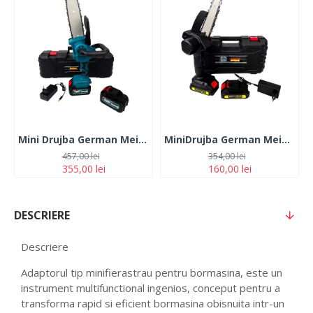
Mini Drujba German Meister 128V, 10Ah, cu 2 Acumulatori, Lama 20CM, Albastra
MiniDrujba German Meister, 36V, 5Ah, 2 Acumulatori, Lama 15CM, Neagra
457,00 lei
354,00 lei
355,00 lei
160,00 lei
DESCRIERE
Descriere
Adaptorul tip minifierastrau pentru bormasina, este un
instrument multifunctional ingenios, conceput pentru a
transforma rapid si eficient bormasina obisnuita intr-un