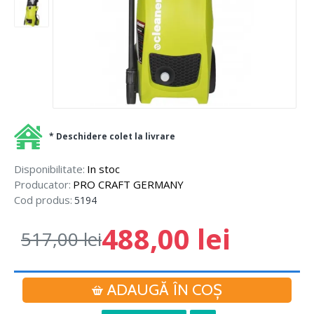
* Deschidere colet la livrare
Disponibilitate:
In stoc
Producator:
PRO CRAFT GERMANY
Cod produs:
5194
488,00 lei
517,00 lei
ADAUGĂ ÎN COŞ