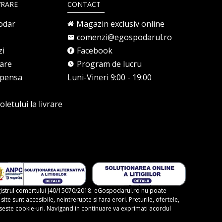
VRARE
CONTACT
odar
Magazin exclusiv online
comenzi@egospodarul.ro
zi
Facebook
rare
Program de lucru
mpensa
Luni-Vineri 9:00 - 19:00
letului la livrare
gistrul comertului J40/15070/2018. eGospodarul.ro nu poate
te sunt accesibile, neintrerupte si fara erori. Preturile, ofertele,
foloseste cookie-uri. Navigand in continuare va exprimati acordul