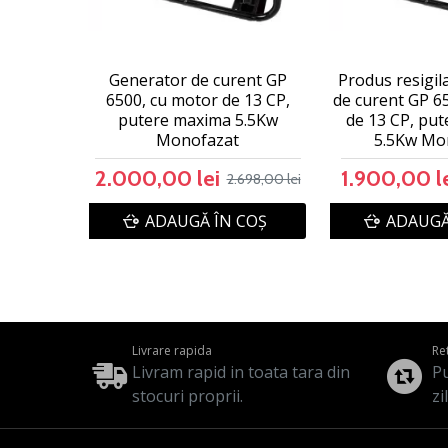
Generator de curent GP
Produs resigil
6500, cu motor de 13 CP,
de curent GP 6
putere maxima 5.5Kw
de 13 CP, pu
Monofazat
5.5Kw Mo
2.000,00 lei
1.900,00 l
2.698,00 lei
ADAUGĂ ÎN COŞ
ADAUGĂ
Livrare rapida
Re
Livram rapid in toata tara din
Pu
stocuri proprii.
zi