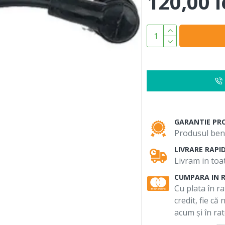
120,00 l
GARANTIE PR
Produsul bene
LIVRARE RAPI
Livram in toat
CUMPARA IN 
Cu plata în ra
credit, fie că
acum și în rat