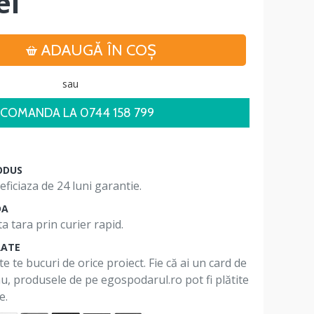
ei
ADAUGĂ ÎN COŞ
sau
COMANDA LA 0744 158 799
ODUS
ficiaza de 24 luni garantie.
DA
a tara prin curier rapid.
RATE
te te bucuri de orice proiect. Fie că ai un card de
 nu, produsele de pe egospodarul.ro pot fi plătite
e.