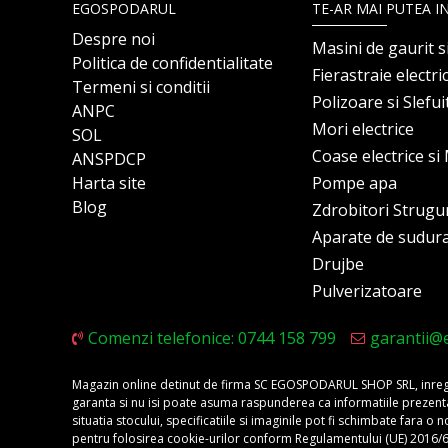
EGOSPODARUL
TE-AR MAI PUTEA I
Despre noi
Masini de gaurit s
Politica de confidentialitate
Fierastraie electri
Termeni si conditii
Polizoare si Slefu
ANPC
Mori electrice
SOL
Coase electrice s
ANSPDCP
Harta site
Pompe apa
Blog
Zdrobitori Strugu
Aparate de sudur
Drujbe
Pulverizatoare
Comenzi telefonice: 0744 158 799
garantii@
Magazin online detinut de firma SC EGOSPODARUL SHOP SRL, inregis
garanta si nu isi poate asuma raspunderea ca informatiile prezentate 
situatia stocului, specificatiile si imaginile pot fi schimbate fara 
pentru folosirea cookie-urilor conform Regulamentului (UE) 2016/