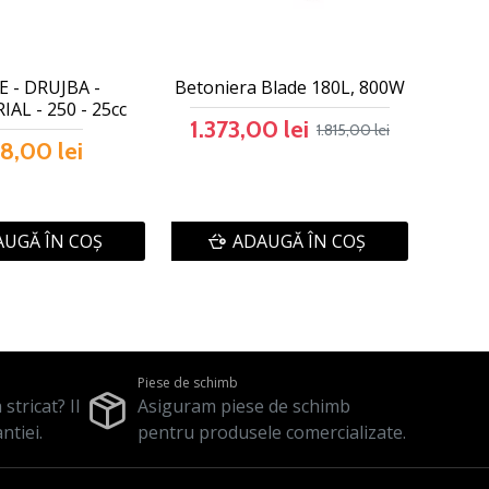
 - DRUJBA -
Betoniera Blade 180L, 800W
AL - 250 - 25cc
1.373,00 lei
1.815,00 lei
8,00 lei
UGĂ ÎN COŞ
ADAUGĂ ÎN COŞ
Piese de schimb
stricat? Il
Asiguram piese de schimb
ntiei.
pentru produsele comercializate.