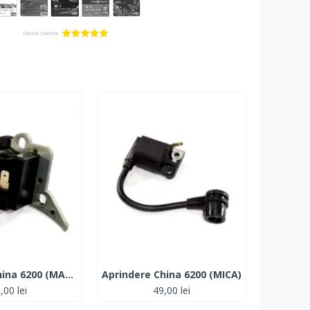
Aprindere China 6200 (MARE)
Aprindere China 6200 (MICA)
Aprinder
,00 lei
49,00 lei