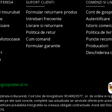
NTERESA
SUPORT CLIENTI
COMENZI SI LI
i insurubat
Formular returnare produs
Cont de gosp
ce
Intrebari frecvente
Autentificare
itoare
Livrare si returnare
Istoric comen
Politica de retur
Politica de liv
i Motocoase
Cum comand
Puncte reco
Formular garantie
Producatori
ri
Deschiderea co
a
egospodarul.ro
trata in Bucuresti, Cod Unic de Inregistrare: RO40023577 , nr. de ordine in re
pe site sunt corecte, complete sau actualizate iar serviciile oferite prin acest si
o notificare prealabila.Fotografiile nu creeaza obligatii contractuale. Acest site 
679.