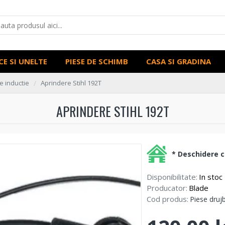
CE SI UNELTE
PIESE DE SCHIMB
CASA SI GRADINA
e inductie
Aprindere Stihl 192T
APRINDERE STIHL 192T
* Deschidere co
Disponibilitate:
In stoc
Producator:
Blade
Cod produs:
Piese druj