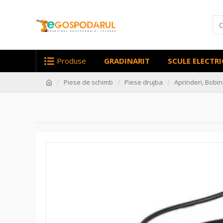
Produse
GRADINARIT
SCULE ELECTRI
Piese de schimb
Piese drujba
Aprinderi, Bobin