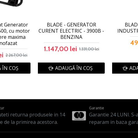
at Generator
BLADE - GENERATOR
BLADE
500, cu motor
CURENT ELECTRIC - 3900B -
INDUSTRI
tere maxima
BENZINA
49
nofazat
1.147,00 lei
1.331,00 lei
ei
2.267,00 lei
 ÎN COŞ
ADAUGĂ ÎN COŞ
ADA
tur
Garantie
teti returna produsele in 14
Garantie 24 LUNI. S-a 
le de la primirea acestora.
reparam in baza gara