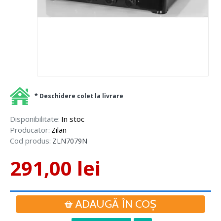
* Deschidere colet la livrare
Disponibilitate:
In stoc
Producator:
Zilan
Cod produs:
ZLN7079N
291,00 lei
ADAUGĂ ÎN COŞ