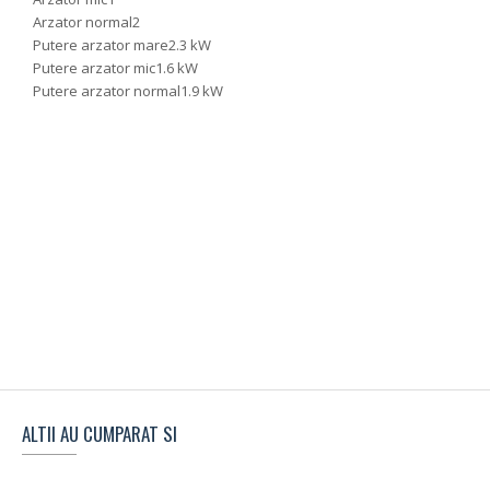
Arzator normal
2
Putere arzator mare
2.3 kW
Putere arzator mic
1.6 kW
Putere arzator normal
1.9 kW
ALTII AU CUMPARAT SI