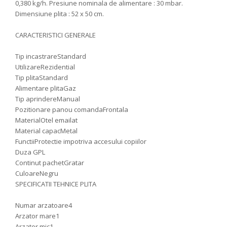
0,380 kg/h. Presiune nominala de alimentare : 30 mbar.
Dimensiune plita : 52 x 50 cm.
CARACTERISTICI GENERALE
Tip incastrare
Standard
Utilizare
Rezidential
Tip plita
Standard
Alimentare plita
Gaz
Tip aprindere
Manual
Pozitionare panou comanda
Frontala
Material
Otel emailat
Material capac
Metal
Functii
Protectie impotriva accesului copiilor
Duza GPL
Continut pachet
Gratar
Culoare
Negru
SPECIFICATII TEHNICE PLITA
Numar arzatoare
4
Arzator mare
1
Arzator mic
1