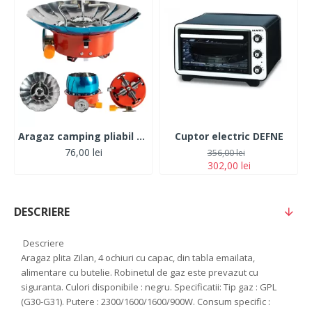
Aragaz camping pliabil aprindere piezo 145*145*120
Cuptor electric DEFNE
76,00 lei
356,00 lei
302,00 lei
DESCRIERE
Descriere
Aragaz plita Zilan, 4 ochiuri cu capac, din tabla emailata,
alimentare cu butelie. Robinetul de gaz este prevazut cu
siguranta. Culori disponibile : negru. Specificatii: Tip gaz : GPL
(G30-G31). Putere : 2300/1600/1600/900W. Consum specific :