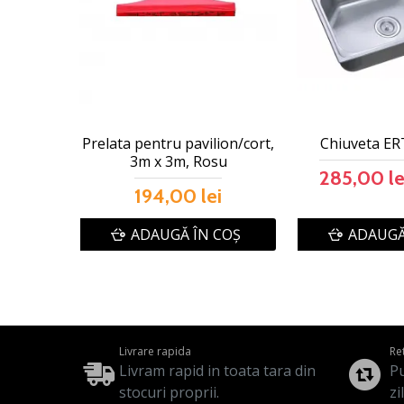
Prelata pentru pavilion/cort,
Chiuveta ER
3m x 3m, Rosu
285,00 le
194,00 lei
ADAUGĂ ÎN COŞ
ADAUGĂ
Livrare rapida
Re
Livram rapid in toata tara din
Pu
stocuri proprii.
zi