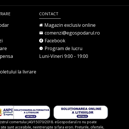
VRARE
CONTACT
odar
Magazin exclusiv online
comenzi@egospodarul.ro
zi
Facebook
rare
Program de lucru
mpensa
Luni-Vineri 9:00 - 19:00
letului la livrare
gistrul comertului J40/15070/2018. eGospodarul.ro nu poate
te sunt accesibile, neintrerupte si fara erori. Preturile, ofertele,