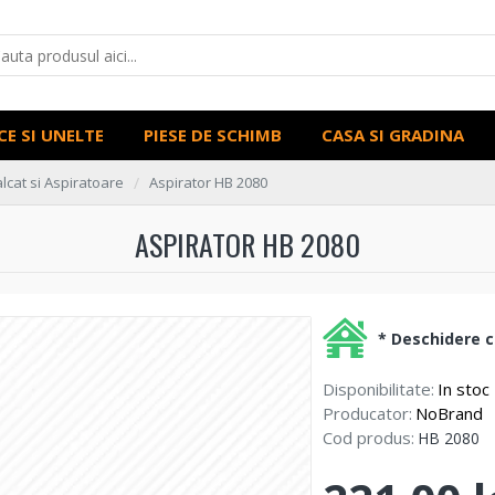
CE SI UNELTE
PIESE DE SCHIMB
CASA SI GRADINA
alcat si Aspiratoare
Aspirator HB 2080
ASPIRATOR HB 2080
* Deschidere co
Disponibilitate:
In stoc
Producator:
NoBrand
Cod produs:
HB 2080