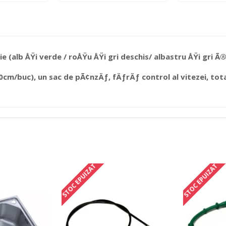
ie (alb ÅŸi verde / roÅŸu ÅŸi gri deschis/ albastru ÅŸi gri
(40cm/buc), un sac de pÃ¢nzÄƒ, fÄƒrÄƒ control al vitezei, to
STOC EPUIZAT
STOC EPUIZAT