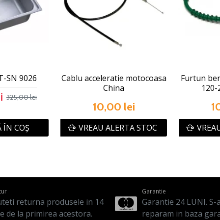
T-SN 9026
Cablu acceleratie motocoasa
Furtun ben
China
120-
i
325,00 lei
10,00 lei
1
 ÎN COŞ
VREAU ALERTA STOC
VREAU
tur
Garantie
teti returna produsele in 14
Garantie 24 LUNI. S-a 
le de la primirea acestora.
reparam in baza gara