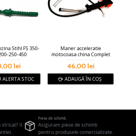
zina Stihl FS 350-
Maner acceleratie
200-250-450
motocoasa china Complet
0,00 lei
46,00 lei
 ALERTA STOC
ADAUGĂ ÎN COŞ
Piese de schimb
stricat? Il
Asiguram piese de schimb
ntiei.
pentru produsele comercializate.