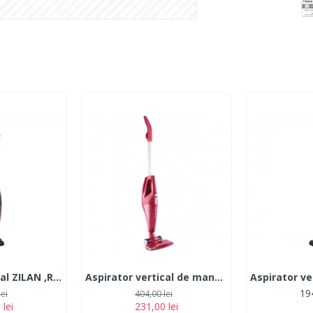
Aspirator vertical ZILAN ,Rosu/Negru Putere 800W, Fara sac, Recipient praf 2L
Aspirator vertical de mana HAUSBERG 2 in 1, fara sac, aspirare uscata, filtru textil lavabil, 1.2 l, 800 W, rosu
194
lei
404,00 lei
 lei
231,00 lei