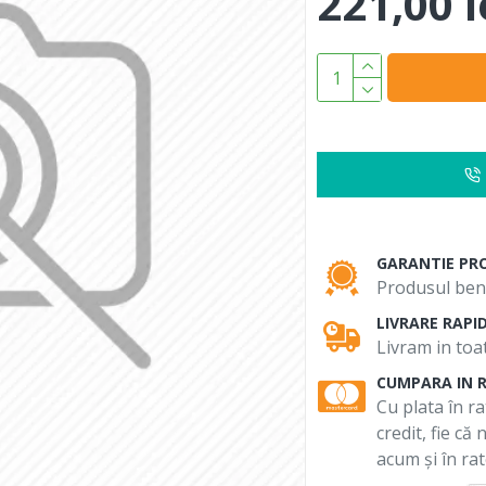
221,00 l
GARANTIE PR
Produsul bene
LIVRARE RAPI
Livram in toat
CUMPARA IN 
Cu plata în ra
credit, fie că
acum și în rat