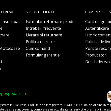
NTERESA
SUPORT CLIENTI
COMENZI SI LI
i insurubat
Formular returnare produs
Cont de gosp
ce
Intrebari frecvente
Autentificare
itoare
Livrare si returnare
Istoric comen
Politica de retur
Politica de liv
i Motocoase
Cum comand
Puncte reco
Formular garantie
Producatori
ri
Deschiderea co
a
egospodarul.ro
trata in Bucuresti, Cod Unic de Inregistrare: RO40023577 , nr. de ordine in re
pe site sunt corecte, complete sau actualizate iar serviciile oferite prin acest si