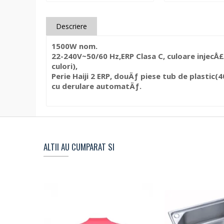
Descriere
1500W nom.
22-240V~50/60 Hz,ERP Clasa C, culoare injecÅ£
culori),
Perie Haiji 2 ERP, douÄƒ piese tub de plastic
cu derulare automatÄƒ.
ALTII AU CUMPARAT SI