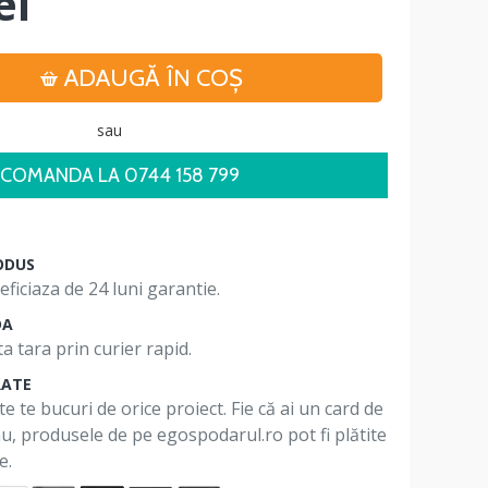
ei
ADAUGĂ ÎN COŞ
sau
COMANDA LA 0744 158 799
ODUS
ficiaza de 24 luni garantie.
DA
a tara prin curier rapid.
RATE
te te bucuri de orice proiect. Fie că ai un card de
 nu, produsele de pe egospodarul.ro pot fi plătite
e.