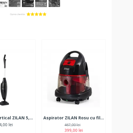
Aspirator vertical ZILAN 5,Negru Putere 800W, Fara sac, Recipient praf 2L
Aspirator ZILAN Rosu cu filtrare prin apa si uscata,2000W
,00 lei
467,00 lei
399,00 lei