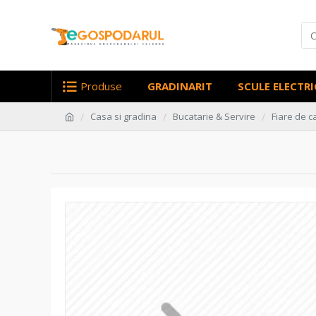
Produse
GRADINARIT
SCULE ELECTRI
Casa si gradina
Bucatarie & Servire
Fiare de c