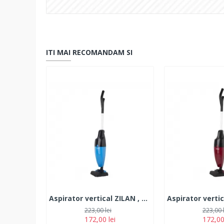
ITI MAI RECOMANDAM SI
Aspirator vertical ZILAN , Albastru/Negru Putere 800W, Fara sac, Recipient praf 2L
223,00 lei
223,00 
172,00 lei
172,00