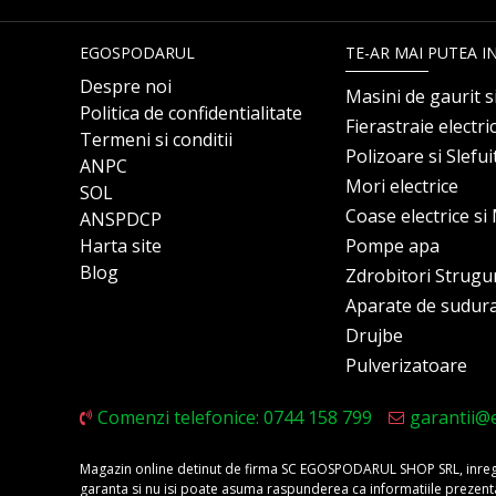
EGOSPODARUL
TE-AR MAI PUTEA I
Despre noi
Masini de gaurit s
Politica de confidentialitate
Fierastraie electri
Termeni si conditii
Polizoare si Slefu
ANPC
Mori electrice
SOL
Coase electrice s
ANSPDCP
Harta site
Pompe apa
Blog
Zdrobitori Strugu
Aparate de sudur
Drujbe
Pulverizatoare
Comenzi telefonice: 0744 158 799
garantii@
Magazin online detinut de firma SC EGOSPODARUL SHOP SRL, inregis
garanta si nu isi poate asuma raspunderea ca informatiile prezentate 