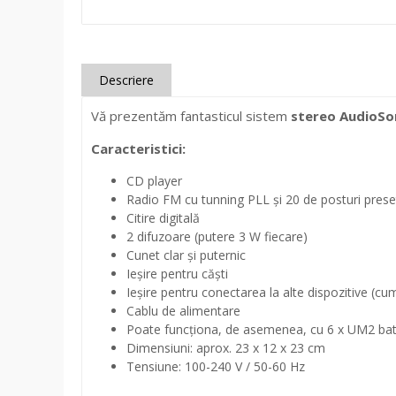
Descriere
Vă prezentăm fantasticul sistem
stereo AudioSon
Caracteristici:
CD player
Radio FM cu tunning PLL și 20 de posturi prese
Citire digitală
2 difuzoare (putere 3 W fiecare)
Cunet clar și puternic
Ieșire pentru căști
Ieșire pentru conectarea la alte dispozitive (cu
Cablu de alimentare
Poate funcționa, de asemenea, cu 6 x UM2 bater
Dimensiuni: aprox. 23 x 12 x 23 cm
Tensiune: 100-240 V / 50-60 Hz