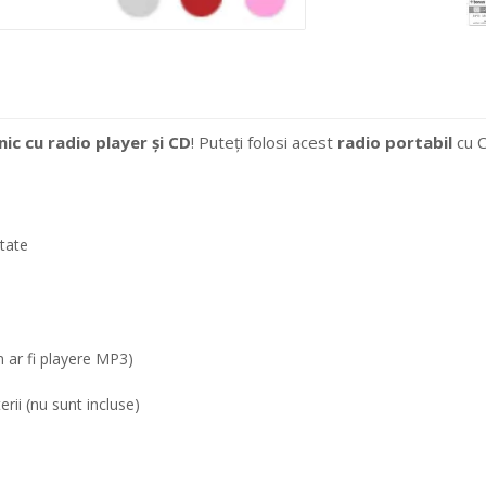
ic cu radio player și CD
! Puteți folosi acest
radio portabil
cu C
tate
m ar fi playere MP3)
ii (nu sunt incluse)