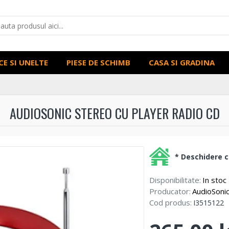
CE SI UNELTE
PIESE DE SCHIMB
CASA SI GRADINA
AUDIOSONIC STEREO CU PLAYER RADIO CD
* Deschidere co
Disponibilitate:
In stoc
Producator:
AudioSoni
Cod produs:
I3515122