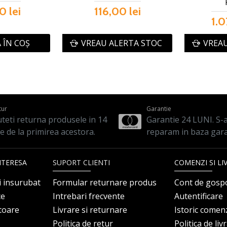
0 lei
116,00 lei
1.0
 ÎN COŞ
VREAU ALERTA STOC
VREAU
tur
Garantie
teti returna produsele in 14
Garantie 24 LUNI. S-a 
le de la primirea acestora.
reparam in baza gara
NTERESA
SUPORT CLIENTI
COMENZI SI LI
i insurubat
Formular returnare produs
Cont de gosp
ce
Intrebari frecvente
Autentificare
itoare
Livrare si returnare
Istoric comen
Politica de retur
Politica de liv