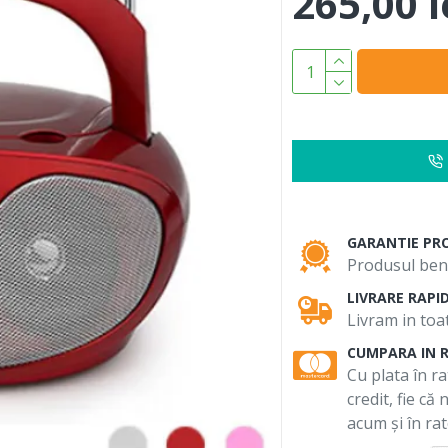
265,00 l
GARANTIE PR
Produsul bene
LIVRARE RAPI
Livram in toat
CUMPARA IN 
Cu plata în ra
credit, fie că
acum și în rat