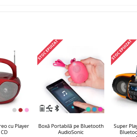
STOC EPUIZAT
STOC EPUIZAT
reo cu Player
Boxă Portabilă pe Bluetooth
Super Pla
 CD
AudioSonic
Blueto