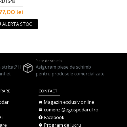
RD1549
77,00 lei
 ALERTA STOC
Piese de schimb
stricat? Il
Asiguram piese de schimb
ntiei.
pentru produsele comercializate.
VRARE
CONTACT
odar
Magazin exclusiv online
comenzi@egospodarul.ro
zi
Facebook
rare
Program de lucru