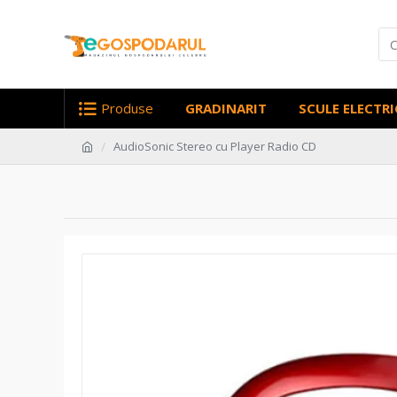
Produse
GRADINARIT
SCULE ELECTRI
AudioSonic Stereo cu Player Radio CD