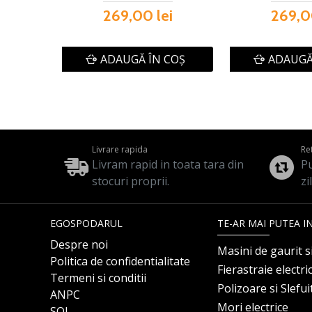
269,00 lei
269,0
ADAUGĂ ÎN COŞ
ADAUGĂ
Livrare rapida
Re
Livram rapid in toata tara din
Pu
stocuri proprii.
zi
EGOSPODARUL
TE-AR MAI PUTEA I
Despre noi
Masini de gaurit s
Politica de confidentialitate
Fierastraie electri
Termeni si conditii
Polizoare si Slefu
ANPC
Mori electrice
SOL