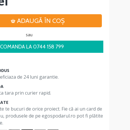
ei
ADAUGĂ ÎN COŞ
sau
COMANDA LA 0744 158 799
ODUS
ficiaza de 24 luni garantie.
DA
a tara prin curier rapid.
RATE
te te bucuri de orice proiect. Fie că ai un card de
 nu, produsele de pe egospodarul.ro pot fi plătite
e.