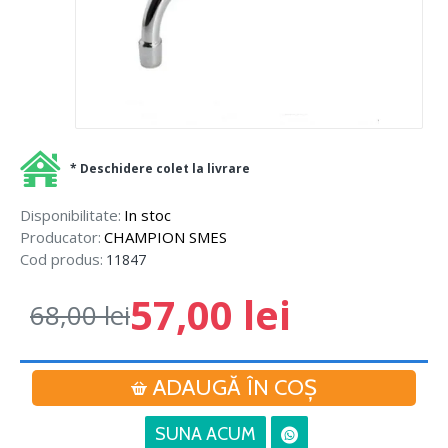
* Deschidere colet la livrare
Disponibilitate:
In stoc
Producator:
CHAMPION SMES
Cod produs:
11847
57,00 lei
68,00 lei
ADAUGĂ ÎN COŞ
SUNA ACUM